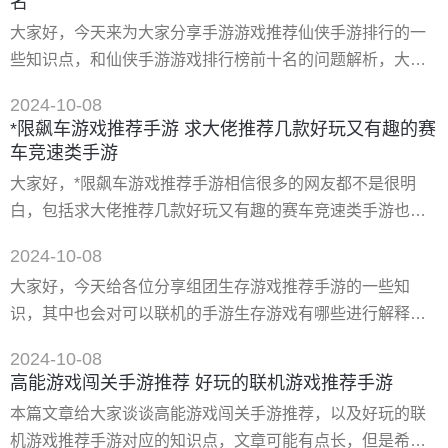
名
之类的 有哪些耐玩的单机手游，收集养成之类的？ 1.小盒子
大家好，今天来为大家分享手游游戏推荐仙侠手游排行的一
是“女巫喷泉”系列游戏中*经典的一个。这部分的作品承担了
些知识点，和仙侠手游游戏排行榜前十名的问题解析，大家
上一局的故事情节
要是都明白，那么可以忽略，如果不太清楚的话可以看看本
2024-10-08
篇文章，相信很大概率可以解决您的问题，接下来我们就一
*限飙车游戏推荐手游 求大佬推荐几款好玩又有趣的赛
起来看看吧！ 一、新鲜有趣!抖音仙侠手游排行榜前十游戏攻
车竞速类手游
略 抖音仙侠手游目前备受热议，为广大玩家带来了全新的游
大家好，*限飙车游戏推荐手游相信很多的网友都不是很明
戏感受。在这类游戏中，你可以化身各类角色，体验华丽的
白，包括求大佬推荐几款好玩又有趣的赛车竞速类手游也是
武侠世界，领略仙侠之美。今天
一样，不过没有关系，接下来就来为大家分享关于*限飙车游
2024-10-08
戏推荐手游和求大佬推荐几款好玩又有趣的赛车竞速类手游
大家好，今天给各位分享组团生存游戏推荐手游的一些知
的一些知识点，大家可以关注收藏，免得下次来找不到哦，
识，其中也会对可以联机的手游生存游戏有哪些进行解释，
下面我们开始吧！ 一、手机*好玩赛车游戏有哪些 1、car
文章篇幅可能偏长，如果能碰巧解决你现在面临的问题，别
mechanic simulator 2018
2024-10-08
忘了关注本站，现在就马上开始吧！ 一、有什么好玩的生存
高能游戏闯关手游推荐 好玩的联机游戏推荐手游
手机游戏 或者策略 推理类也行 手游 冒险探索类中的手游涵
本篇文章给大家谈谈高能游戏闯关手游推荐，以及好玩的联
盖了各种类型的刺激生存玩法的游戏,从卡通到3d应有尽有,在
机游戏推荐手游对应的知识点，文章可能有点长，但是希望