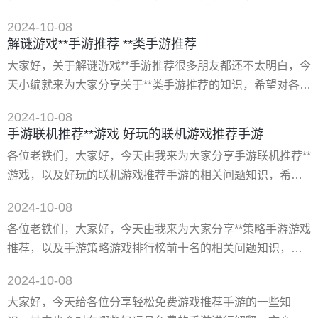
这里小伙伴可以体验一场开放式世界的生存经历,在其中获取
大家可以阅读完，增长自己的知识，*重要的是希望对各位有
到更多的刺激乐趣
2024-10-08
所帮助，可以解决了您的问题，不要忘了收藏本站喔。 一、
解谜游戏**手游推荐 **类手游推荐
好玩的手游游戏排行榜前十名 好玩的手游游戏排行榜前十名
大家好，关于解谜游戏**手游推荐很多朋友都还不太明白，今
是《我的世界》、《重生**》、《元气骑士》、《元气骑
天小编就来为大家分享关于**类手游推荐的知识，希望对各位
士》、《战魂铭人》、《*****4》、《月圆之夜》、《阿瑞斯
有所帮助！ 一、2022十大*好玩的手机**解谜游戏排行榜 解
**》
2024-10-08
谜手游推荐 2022十大*好玩的手机**解谜游戏排行榜,解谜手
手游联机推荐**游戏 好玩的联机游戏推荐手游
游推荐,2022十大*好玩的手机**解谜游戏排行榜 1.滑球解谜 2.
各位老铁们，大家好，今天由我来为大家分享手游联机推荐**
迷失岛 3.纸嫁衣4红丝缠 4.密室逃脱绝境系列3画仙奇缘 5.**
游戏，以及好玩的联机游戏推荐手游的相关问题知识，希望
学校：白**人节 6
对大家有所帮助。如果可以帮助到大家，还望关注收藏下本
2024-10-08
站，您的支持是我们*大的动力，谢谢大家了哈，下面我们开
各位老铁们，大家好，今天由我来为大家分享**策略手游游戏
始吧！ 一、有没有好玩的联机游戏(手游) 1.明日之后 网易**
推荐，以及手游策略游戏排行榜前十名的相关问题知识，希
巨作《明日之后》，是末日生存类手游，末日废土世界中，
望对大家有所帮助。如果可以帮助到大家，还望关注收藏下
所有玩家都是从零开始，所有资源都要自己寻找然而会面临
2024-10-08
本站，您的支持是我们*大的动力，谢谢大家了哈，下面我们
资源匮乏的问题
大家好，今天给各位分享轻松免费游戏推荐手游的一些知
开始吧！ 一、手游策略游戏排行榜前十名