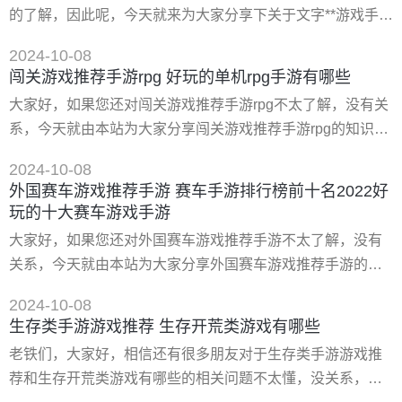
蝎子机器人射击游戏中玩家要控制机器人进行战斗
的了解，因此呢，今天就来为大家分享下关于文字**游戏手游
推荐以及求十大**类推理手游,有哪些比较推荐的的问题知
2024-10-08
识，还望可以帮助大家，解决大家的一些困惑，下面一起来
闯关游戏推荐手游rpg 好玩的单机rpg手游有哪些
看看吧！ 一、求十大**类推理手游,有哪些比较推荐的 十大**
大家好，如果您还对闯关游戏推荐手游rpg不太了解，没有关
类推理手游：《名**比利:阴谋》、《迷失岛》、《归途》、
系，今天就由本站为大家分享闯关游戏推荐手游rpg的知识，
《天幕》、《**八哥犬夏洛克》、《癫狂》、《黑暗故事》
包括好玩的单机rpg手游有哪些的问题都会给大家分析到，还
2024-10-08
望可以解决大家的问题，下面我们就开始吧！ 一、求单机手
外国赛车游戏推荐手游 赛车手游排行榜前十名2022好
游rpg排行榜,有哪些比较推荐的 单机手游rpg排行榜：《泰坦
玩的十大赛车游戏手游
之旅》、《暗黑秘石》、《掠夺之剑：暗影大陆》、《无冬
大家好，如果您还对外国赛车游戏推荐手游不太了解，没有
之夜》、《战斗之心：传承》、《流亡：远殖民地》。推荐
关系，今天就由本站为大家分享外国赛车游戏推荐手游的知
识，包括赛车手游排行榜前十名2022好玩的十大赛车游戏手
2024-10-08
游的问题都会给大家分析到，还望可以解决大家的问题，下
生存类手游游戏推荐 生存开荒类游戏有哪些
面我们就开始吧！ 一、赛车游戏推荐手游 1.狂野飙车9:赛车
老铁们，大家好，相信还有很多朋友对于生存类手游游戏推
传奇 狂野飙车9:飙车传奇这款游戏布加迪和迈凯轮的**跑车
荐和生存开荒类游戏有哪些的相关问题不太懂，没关系，今
都可以购买，获得难度其实不高。玩家可以通过不断的比赛