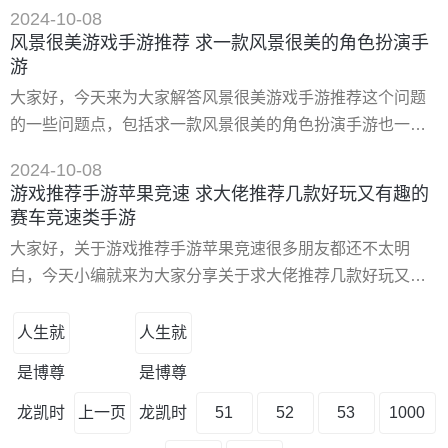
天就由我来为大家分享分享生存类手游游戏推荐以及生存开
获得奖金。当然
2024-10-08
荒类游戏有哪些的问题，文章篇幅可能偏长，希望可以帮助
风景很美游戏手游推荐 求一款风景很美的角色扮演手
到大家，下面一起来看看吧！ 一、生存建造类沙盒游戏有哪
游
些 在游戏市场中有哪些是当前*火爆的模拟建造生存的类型的
大家好，今天来为大家解答风景很美游戏手游推荐这个问题
游戏？在这篇有趣的生存建造类沙盒游戏盘点就为你收录到
的一些问题点，包括求一款风景很美的角色扮演手游也一样
了超多个
很多人还不知道，因此呢，今天就来为大家分析分析，现在
2024-10-08
让我们一起来看看吧！如果解决了您的问题，还望您关注下
游戏推荐手游苹果竞速 求大佬推荐几款好玩又有趣的
本站哦，谢谢~ 一、求一款风景很美的角色扮演手游 角色扮
赛车竞速类手游
演手游是一种包含多种游戏类型的游戏种类。玩家扮演游戏
大家好，关于游戏推荐手游苹果竞速很多朋友都还不太明
中的一个或数个角色,有完整的故事情节的游戏。游戏多以感
白，今天小编就来为大家分享关于求大佬推荐几款好玩又有
情细腻、情节动人
趣的赛车竞速类手游的知识，希望对各位有所帮助！ 一、苹
果有什么好玩且免费赛车游戏 如果说到玩手游的赛车的话就
人生就
人生就
是qq飞车了。大家肯定都不陌生因为这款游戏是在手游都有
是博尊
是博尊
了它那你玩的时候非常的刺激。就是拐弯的时候一个加速非
常的*快。而且好像自己身临其境地来到那里，开着车一样非
龙凯时
上一页
龙凯时
51
52
53
1000
常的刺激。还有就是