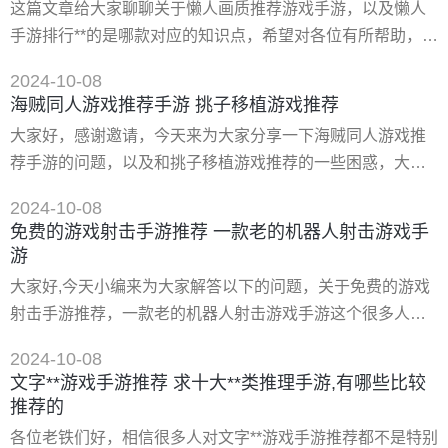
这篇文章给大家聊聊关于懒人画质推荐游戏手游，以及懒人
的游戏推荐 1.我的世界 2.元气骑士 3.光遇 4.fingle 5.qq飞车
手游排行**的是哪款对应的知识点，希望对各位有所帮助，不
6.创造与魔法 7.猫和老鼠 8
要忘了收藏本站哦。 一、你觉得画面和设定的综合实力上,国
2024-10-08
内哪款武侠手游做的比较好 我是一个标准的游戏玩家推荐给
海贼同人游戏推荐手游 挑子移植游戏推荐
你十个吧 1.卧虎藏龙 2.天龙八部3d 3.一梦江湖 4.九阴真经3d
大家好，感谢邀请，今天来为大家分享一下海贼同人游戏推
5.卧虎藏龙二 6.流星蝴蝶剑 7.剑侠情缘 8.剑侠世界二 9.射雕
荐手游的问题，以及和挑子移植游戏推荐的一些困惑，大家
英雄传二 10.剑侠世界 1
要是还不太明白的话，也没有关系，因为接下来将为大家分
2024-10-08
享，希望可以帮助到大家，解决大家的问题，下面就开始
免费的游戏射击手游推荐 一款老的机器人射击游戏手
吧！ 一、海贼王手游冒险之旅如何下载 下载地址： 类型：安
游
卓游戏-角色扮演 版本：工作室冒险之旅手游v1.49.0 大小：
大家好,今天小编来为大家解答以下的问题，关于免费的游戏
47.85m 语言：中文 平台：安卓apk 推荐星级（评分）
射击手游推荐，一款老的机器人射击游戏手游这个很多人还
不知道，现在让我们一起来看看吧！ 一、一款老的机器人射
2024-10-08
击游戏手游 下载地址： 类型：安卓游戏-射击枪战 版本：
文字**游戏手游推荐 求十大**类推理手游,有哪些比较
v1.0 大小：62.20m 语言：中文 平台：安卓apk 推荐星级
推荐的
（评分）：★★★★★ 游戏标签:机器人手游蝎子机器人射击
各位老铁们好，相信很多人对文字**游戏手游推荐都不是特别