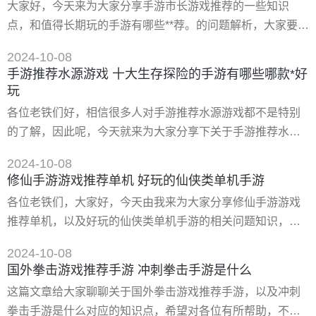
大家好，今天来为大家分享手游市长游戏推荐的一些知识
（评分）：★★★★★ 游戏标签:笑傲仙侠仙侠手游笑傲仙侠
点，和值得长期玩的手游有哪些**荐。的问题解析，大家要是
2**版是以浪漫的修仙风格打造的仙侠手游，在游戏中
都明白，那么可以忽略，如果不太清楚的话可以看看本篇文
2024-10-08
章，相信很大概率可以解决您的问题，接下来我们就一起来
手游推荐水源游戏 十大生存探险的手游有哪些哪款*好
看看吧！ 一、十大耐玩单机手游有哪些**荐。 1、植物大战
玩
僵尸，这款游戏可以说是单机游戏里比较经典的**类游戏了，
各位老铁们好，相信很多人对手游推荐水源游戏都不是特别
当我**次接触到这个游戏时，我就被它迷住了
的了解，因此呢，今天就来为大家分享下关于手游推荐水源
游戏以及十大生存探险的手游有哪些哪款*好玩的问题知识，
2024-10-08
还望可以帮助大家，解决大家的一些困惑，下面一起来看看
修仙手游游戏推荐单机 好玩的仙侠类单机手游
吧！ 一、十大热门手游有哪些哪款*好玩 十大热门手游：
各位老铁们，大家好，今天由我来为大家分享修仙手游游戏
《决战平安京》，《炉石传说》，《明日之后》，《荒岛求
推荐单机，以及好玩的仙侠类单机手游的相关问题知识，希
生》，《崩坏3》，《想不想修真:凡人传说》，《香肠派
望对大家有所帮助。如果可以帮助到大家，还望关注收藏下
对》，《元气骑士》，《绝地求生
2024-10-08
本站，您的支持是我们*大的动力，谢谢大家了哈，下面我们
国外拳击游戏推荐手游 冲刺拳击手游是什么
开始吧！ 一、有哪些好玩的仙侠类单机手机游戏 好玩的仙侠
这篇文章给大家聊聊关于国外拳击游戏推荐手游，以及冲刺
类单机手机游戏 肯定很多玩家对修仙类手游都情有独钟,往往
拳击手游是什么对应的知识点，希望对各位有所帮助，不要