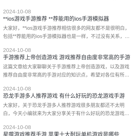
这类游戏除了有唯美的国风场景外,还有趣味的修炼玩法
忘了收藏本站哦。 一、拳击少女手游日服下载如何下载 下载
2024-10-08
地址： 类型：安卓游戏-动作闯关 版本：拳击激战手游v1.2
**ios游戏手游推荐 **荐能用的ios手游模拟器
大小：19.20m 语言：中文 平台：安卓apk 推荐星级（评
大家好，**ios游戏手游推荐相信很多的网友都不是很明白，
分）：★★★★★ 游戏标签:动作手游拳击激战拳击激战游戏
包括**荐能用的ios手游模拟器也是一样，不过没有关系，接
中玩家要在擂台上与敌人开始对战，玩家要将对手打败
下来就来为大家分享关于**ios游戏手游推荐和**荐能用的ios
2024-10-08
手游模拟器的一些知识点，大家可以关注收藏，免得下次来
手游推荐上帝创造游戏 游戏推荐自由度非常高的手游
找不到哦，下面我们开始吧！ 一、...grand order国服ios公测
这篇文章给大家聊聊关于手游推荐上帝创造游戏，以及游戏
日期[图]-手游攻略-游戏鸟手游网 命运冠位指定fate grand
推荐自由度非常高的手游对应的知识点，希望对各位有所帮
助，不要忘了收藏本站哦。 一、有没有可以自己创造世界的
2024-10-08
游戏 《我的世界》、《上帝》、《传送门骑士》、《被创造
恐龙手游多人推荐游戏 有什么好玩的恐龙游戏手游
的世界》、《**世界建造者》等。 1、《我的世界》 我的世
大家好，关于恐龙手游多人推荐游戏很多朋友都还不太明
界是一款沙盒类**视频游戏。其灵感来自无尽矿工，由马库斯
白，今天小编就来为大家分享关于有什么好玩的恐龙游戏手
·泊松（notch）开创，现由mojang ab维护
游的知识，希望对各位有所帮助！ 一、恐龙进化游戏手游哪
2024-10-08
个好玩 在恐龙进化模式中我们能够看到很多的恐龙，里面有
星噬游戏推荐手游 苹果十大耐玩单机游戏是哪些