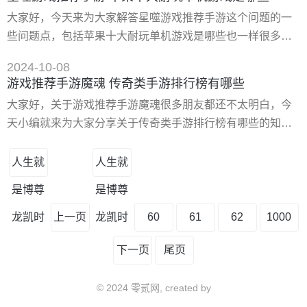
着各个不同的恐龙品种，也为我们做到了很多的还原，到这
大家好，今天来为大家解答星噬游戏推荐手游这个问题的一
里玩家还可以看到恐龙不同的进化方向，那么好玩的恐龙进
些问题点，包括苹果十大耐玩单机游戏是哪些也一样很多人
化游戏有哪些呢？小编在这里也为大家推荐了几款，一起来
还不知道，因此呢，今天就来为大家分析分析，现在让我们
感受一些进化游戏的魅力吧。
2024-10-08
一起来看看吧！如果解决了您的问题，还望您关注下本站
游戏推荐手游魔魂 传奇类手游排行榜有哪些
哦，谢谢~ 一、有什么好玩的手机单机游戏 手机游戏的可玩*
大家好，关于游戏推荐手游魔魂很多朋友都还不太明白，今
是个大问题，很多游戏都是好看不好玩，我呢是一个游戏
天小编就来为大家分享关于传奇类手游排行榜有哪些的知
迷，这里给大家推荐几个真正好玩的手机单机游戏吧。 卡利
识，希望对各位有所帮助！ 一、无形的优势蓝港王者之剑2
戈猎人
手游魔魂搭配攻略 蓝港互动横版魔幻动作手游《王者之剑
人生就
人生就
2》安卓平台删档付费测试已经开启。《王者之剑2》是蓝港
是博尊
是博尊
互动自主**手游系列王者之剑的第二部作品，游戏由其原班人
马打造，延续了亚瑟王的文化经典，并在体验玩法上再做突
龙凯时
上一页
龙凯时
60
61
62
1000
破
下一页
尾页
© 2024 零贰网, created by