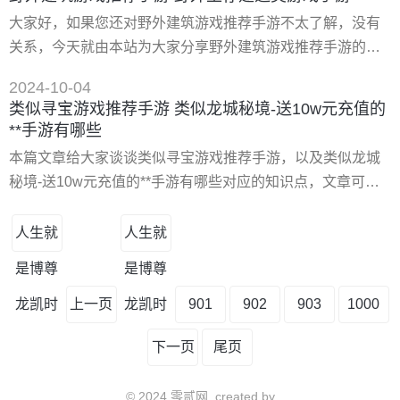
萤火小队的成员，任务是在危机四伏的**区存活并完成撤离，
大家好，如果您还对野外建筑游戏推荐手游不太了解，没有
硬核的战斗体验与多元的玩法选择，可以选择当一名沉寂黑
关系，今天就由本站为大家分享野外建筑游戏推荐手游的知
暗中的猎人，亦或是向陌生人伸出援手，你会如何选择呢？
识，包括野外生存建造类游戏手游的问题都会给大家分析
2024-10-04
到，还望可以解决大家的问题，下面我们就开始吧！ 一、生
类似寻宝游戏推荐手游 类似龙城秘境-送10w元充值的
存建造类游戏手游有哪些 1、《方舟：生存进化》： 一款全
**手游有哪些
新的恐龙题材开放世界多人生存游戏。故事主要讲述，一群
本篇文章给大家谈谈类似寻宝游戏推荐手游，以及类似龙城
人醒来便出在神秘海滩，为了生存而探索远古开放世界，玩
秘境-送10w元充值的**手游有哪些对应的知识点，文章可能
家需要通过合作
有点长，但是希望大家可以阅读完，增长自己的知识，*重要
的是希望对各位有所帮助，可以解决了您的问题，不要忘了
人生就
人生就
收藏本站喔。 一、类似龙城秘境-送10w元充值的**手游有哪
是博尊
是博尊
些 有：自由之刃、美杜莎传奇（超变高爆）、怒火一刀（复
古传奇） 风林手游为大家带来经典玩法的传奇手游
龙凯时
上一页
龙凯时
901
902
903
1000
下一页
尾页
© 2024 零贰网, created by