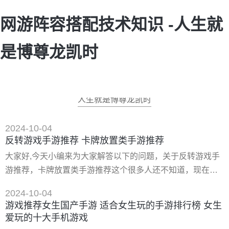
网游阵容搭配技术知识 -人生就
是博尊龙凯时
人生就是博尊龙凯时
2024-10-04
反转游戏手游推荐 卡牌放置类手游推荐
大家好,今天小编来为大家解答以下的问题，关于反转游戏手
游推荐，卡牌放置类手游推荐这个很多人还不知道，现在让
我们一起来看看吧！ 一、有哪些剧情好的手游值得一玩 这几
2024-10-04
款角色扮演类游戏剧情就很不错今天风林手游给大家带来一
游戏推荐女生国产手游 适合女生玩的手游排行榜 女生
些不一样的**版角色扮演手游，平台上还可以领取优惠券和礼
爱玩的十大手机游戏
包哦。 1.天谕网页链接 《天谕》是由网易盘古工作室**的大