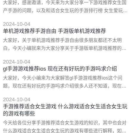
大家好，感谢邀请，今天来为大家分享一下游戏推荐女生国
型无束缚3d幻想mmorpg，打造了一个可上天入海的立体幻想
产手游的问题，以及和适合女生玩的手游排行榜 女生爱玩的
大世界
十大手机游戏的一些困惑，大家要是还不太明白的话，也没
2024-10-04
有关系，因为接下来将为大家分享，希望可以帮助到大家，
单机游戏推荐手游自由 手游版单机游戏推荐
解决大家的问题，下面就开始吧！ 一、好玩的女生手机游戏
大家好，关于单机游戏推荐手游自由很多朋友都还不太明
推荐 女生必玩手游排行榜 玩游戏现在也并不是男生的**，很
白，今天小编就来为大家分享关于手游版单机游戏推荐的知
多女生也都很乐于玩游戏。另外现在的手游也发展的越来越
识，希望对各位有所帮助！ 一、手游版单机游戏推荐 有哪些
好，其中不乏大制作的手游
2024-10-04
是*好玩火爆的可以体验手游版本的单机游戏？玩家可以在这
gl手游游戏推荐ios 现在还有好玩的手游吗求介绍
篇2023*好玩的手游版单机游戏推荐中挑选一个*喜爱的，每
大家好，今天小编来为大家解答gl手游游戏推荐ios这个问
个手游都是大家*喜爱的单机版本，快来一起下载2023*好玩
题，现在还有好玩的手游吗求介绍很多人还不知道，现在让
的手游版单机游戏吧！ 1 帝国时代手游单机版 2 光遇空巢版
我们一起来看看吧！ 一、不使用游戏引擎如何开发游戏 游戏
单机版 3
2024-10-04
引擎是在图形接口（api）的基础上运行的。 如果把图形接口
手游推荐适合女生游戏 什么游戏适合女生适合女生玩
比作英文单词库，那游戏引擎就是金山词霸和有道词典。 所
的游戏有哪些
以不依赖游戏引擎的话，就需要直接驱动图形接口了。 如同
今天给各位分享手游推荐适合女生游戏的知识，其中也会对
不借助金山词霸，你要如何成为一个英文作家？当然是直接
什么游戏适合女生适合女生玩的游戏有哪些进行解释，如果