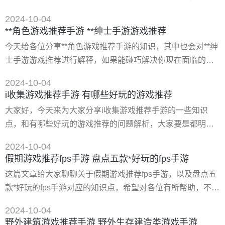
写英文了。
能碰巧解决你现在面临的问题，别忘了关注本站，现在开始
2024-10-04
吧！ 一、适合女生玩的游戏排行榜 目前总共推荐游戏：51
**角色游戏推荐手游 **绅士手游游戏推荐
款,其中免费游戏4款，沙雕游戏3款，像素风4款，可爱游戏3
今天给各位分享**角色游戏推荐手游的知识，其中也会对**绅
款，解谜游戏5款，模拟游戏3款，学英语游戏1款。 萌系画
士手游游戏推荐进行解释，如果能碰巧解决你现在面临的问
风的史莱姆牧场（slimerancher）老生常谈的萌系模拟经营游
题，别忘了关注本站，现在开始吧！ 一、日式slg游戏推荐
戏了
2024-10-04
1、《女皇之刃》 《女皇之刃》是**hobby japan公司于2009
i收集游戏推荐手游 有哪些好玩的游戏推荐
年制作并在psp平台发行的一款策略对战、战略角色扮演游
大家好，今天来为大家分享i收集游戏推荐手游的一些知识
戏，由金子ひらく原画监督，主要角色有蕾娜、库罗德特、
点，和有哪些好玩的游戏推荐的问题解析，大家要是都明
诺瓦等。
白，那么可以忽略，如果不太清楚的话可以看看本篇文章，
2024-10-04
相信很大概率可以解决您的问题，接下来我们就一起来看看
假期游戏推荐fps手游 盘点五款*好玩的fps手游
吧！ 一、十大耐玩手机单机游戏有哪些 手机单机游戏有《地
这篇文章给大家聊聊关于假期游戏推荐fps手游，以及盘点五
狱边境》、《刺客信条》、《地狱边境》、《阿尔托的冒
款*好玩的fps手游对应的知识点，希望对各位有所帮助，不要
险》、《滑雪大冒险》、《方舟》、《使命召唤（手游
忘了收藏本站哦。 一、2021战术撤离fps手游推荐 还原真实
版）》、《我的世界》、《这是我的战争》
2024-10-04
战场体验 1、萤火突击 由网易**的战术撤离新游，玩家作为
野外建筑游戏推荐手游 野外生存建造类游戏手游