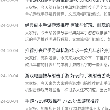
游都有哪些呢 随着手机*能的提高，手机上大型
大家好，今天给各位分享单机游戏推荐手游全部
精美、玩法**的大型手游都是氪金的手游，而像
单机游戏手游进行解释，文章篇幅可能偏长，如
关注本站，现在就马上开始吧！ 一、比较好玩的
024-10-04
经典副本手游游戏推荐 有哪些好玩、耐玩
online》 本作是款基于“避难所”系列游戏创
大家好，今天给各位分享经典副本手游游戏推荐
画风都让玩家赞不绝口。游戏中的虚拟世界已经
玩的手游推荐呢进行解释，文章篇幅可能偏长，
了关注本站，现在就马上开始吧！ 一、手机网游,
024-10-04
推荐打丧尸手游单机游戏 求一款几年前的
家推荐几款有趣、好玩、有特色的手机游戏,帮助
大家好，感谢邀请，今天来为大家分享一下推荐
平台的人气**手游排行，还有优惠券和礼包码可
款几年前的打丧尸的单机手游的名字的一些困惑
系，因为接下来将为大家分享，希望可以帮助到
024-10-04
游戏电脑推荐射击手游 好玩的手机射击游
一、求一款几年前的打丧尸的单机手游的名字 根
大家好，今天来为大家解答游戏电脑推荐射击手
的射击游戏，玩家需要在游戏中解救科学家、摧
机射击游戏有哪些也一样很多人还不知道，因此
们一起来看看吧！如果解决了您的问题，还望您关注下本站哦，
024-10-04
手游7723游戏推荐 7723沙盒游戏推荐
击游戏有哪些 好玩的手机射击游戏绝地求生-刺激
大家好，如果您还对手游7723游戏推荐不太了
游。 穿越火线（cf）手游。 以上各个射击手游