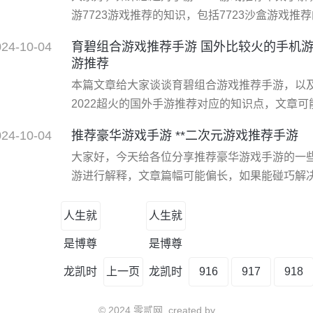
游7723游戏推荐的知识，包括7723沙盒游戏
大家的问题，下面我们就开始吧！ 一、十大**游
024-10-04
育碧组合游戏推荐手游 国外比较火的手机游
天空、爱吾、骑士助手、7723、指姆玩、叉叉
游推荐
taptap。但我要介绍的是以下两款游戏盒： 1、
本篇文章给大家谈谈育碧组合游戏推荐手游，以
2022超火的国外手游推荐对应的知识点，文章
长自己的知识，*重要的是希望对各位有所帮助
024-10-04
推荐豪华游戏手游 **二次元游戏推荐手游
喔。 一、国外比较火的手机游戏前十名是什么202
大家好，今天给各位分享推荐豪华游戏手游的一些
能手机的不断普及和游戏市场的不断扩大，越来
游进行解释，文章篇幅可能偏长，如果能碰巧解
现在就马上开始吧！ 一、**二次元游戏推荐手游 
结redive、苍蓝誓约。 1、灵魂潮汐 灵魂潮汐
人生就
人生就
险，故事讲述了一群人偶师守护小镇，探索异世
是博尊
是博尊
龙凯时
上一页
龙凯时
916
917
918
© 2024 零贰网, created by