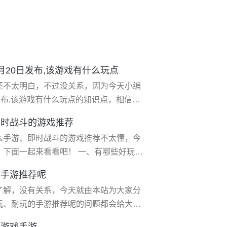
月20日发布,该游戏有什么玩点
还不太明白，不过没关系，因为今天小编
发布,该游戏有什么玩点的知识点，相信应
以解决您的问题，还望关注下本站哦，希
即时战斗的游戏推荐
0日发布,该游戏有什么玩点 对于广大的男
么手游、即时战斗的游戏推荐不太懂，今
下面一起来看看吧！ 一、有哪些好玩的
 **游戏大厂制作的3d动作角色扮演手游，
的手游推荐呢
计流畅，打击感十足。游戏的一大特色是
了解，没有关系，今天就由本站为大家分
 2、《王者战神》
玩、耐玩的手游推荐呢的问题都会给大家
始吧！ 一、手机上耐玩,还硬核的单机手
机游戏手游