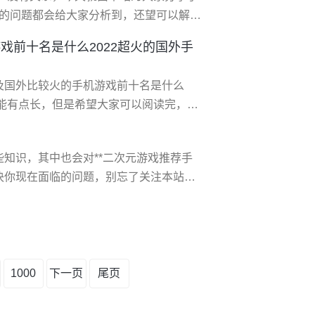
推荐的问题都会给大家分析到，还望可以解决
戏盒排名是怎样的 十大**游戏盒分别是软
戏前十名是什么2022超火的国外手
助手、葫芦侠、虫虫助手、酷鱼游戏宝盒、
逗游游戏盒
及国外比较火的手机游戏前十名是什么
可能有点长，但是希望大家可以阅读完，增
，可以解决了您的问题，不要忘了收藏本站
2超火的国外手游推荐 2022年，随着智
知识，其中也会对**二次元游戏推荐手
越多的人开始玩手游
决你现在面临的问题，别忘了关注本站，
**二次元游戏推荐手游有灵魂潮汐、**连
是2021日系回合制手游，主打地下城迷宫探
界迷宫
1000
下一页
尾页