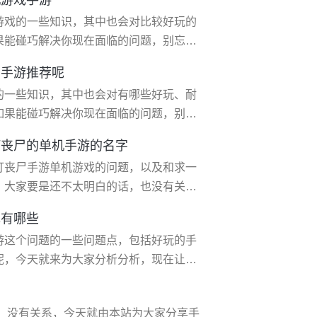
游戏的出现频率也越来越高，但是很多画质
游戏的一些知识，其中也会对比较好玩的
那种单机或良心的大型手游却越来越少
果能碰巧解决你现在面临的问题，别忘了
单机游戏手游 1、《辐射：避难所
的手游推荐呢
造的生存类手游，完全单机的模式和可爱卡通的
的一些知识，其中也会对有哪些好玩、耐
充满了辐射
如果能碰巧解决你现在面临的问题，别忘
能一起打副本的游戏,好玩的有哪些 为玩
打丧尸的单机手游的名字
大家找到*适合的游戏，今天风林手游带来
打丧尸手游单机游戏的问题，以及和求一
以领取哦
，大家要是还不太明白的话，也没有关
大家，解决大家的问题，下面就开始吧！
戏有哪些
据你的描述，这可能是一款以丧尸为主题
游这个问题的一些问题点，包括好玩的手
毁母巢等。以下为你提供一些游戏推荐
呢，今天就来为大家分析分析，现在让我
谢谢~ 一、好玩的手机射
战场。 绝地求生-全军出击。 荒野行动手
解，没有关系，今天就由本站为大家分享手
的优缺点绝地求生-刺激战场