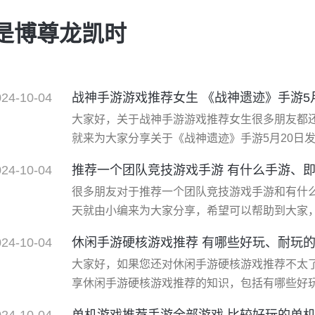
就是博尊龙凯时
024-10-04
战神手游游戏推荐女生 《战神遗迹》手游5
大家好，关于战神手游游戏推荐女生很多朋友都
就来为大家分享关于《战神遗迹》手游5月20日
该可以解决大家的一些困惑和问题，如果碰巧可
024-10-04
推荐一个团队竞技游戏手游 有什么手游、
望对各位有所帮助！ 一、《战神遗迹》手游5月2
很多朋友对于推荐一个团队竞技游戏手游和有什
*朋友们来说，“520”带来的不止只有甜美的爱情
天就由小编来为大家分享，希望可以帮助到大家，
手游推荐 十大***好玩的游戏如下： 1、《幻塔》
024-10-04
休闲手游硬核游戏推荐 有哪些好玩、耐玩
游戏拥有广袤的场景可供自由探秘，战斗动作设
大家好，如果您还对休闲手游硬核游戏推荐不太
无束缚的武器***制，无职业设定，战斗随机*强。
享休闲手游硬核游戏推荐的知识，包括有哪些好
分析到，还望可以解决大家的问题，下面我们就开
024-10-04
单机游戏推荐手游全部游戏 比较好玩的单