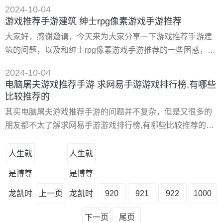
在让我们一起来看看吧！ 一、手机上有什么好玩的多人联机
2024-10-04
游戏 诛仙、拳皇世界、qq飞车、天使纪元、梦幻花园、倩女
游戏推荐手游建筑 绅士rpg像素游戏手游推荐
幽魂、刀剑斗神传。 穿越火线、九州天空城、非之剑舞、
大家好，感谢邀请，今天来为大家分享一下游戏推荐手游建
jj***、荒野行动、永恒纪元、魂斗罗。 问道、仙灵觉醒、崩
筑的问题，以及和绅士rpg像素游戏手游推荐的一些困惑，大
坏3、欢乐**全集、**机战、魔域手游、率土之滨。 御龙在
家要是还不太明白的话，也没有关系，因为接下来将为大家
天、奇迹
2024-10-04
分享，希望可以帮助到大家，解决大家的问题，下面就开始
电脑屠夫游戏推荐手游 求网易手游游戏排行榜,有哪些
吧！ 一、好玩的建造类手游推荐2022 建造类的模拟建造游戏
比较推荐的
是不少小伙伴都比较喜欢的一种游戏类型，手机上玩起来操
其实电脑屠夫游戏推荐手游的问题并不复杂，但是又很多的
作也比较方便，考验玩家的耐心和建筑能力，*终成功的建设
朋友都不太了解求网易手游游戏排行榜,有哪些比较推荐的，
出好看的东西来
因此呢，今天小编就来为大家分享电脑屠夫游戏推荐手游的
一些知识，希望可以帮助到大家，下面我们一起来看看这个
人生就
人生就
问题的分析吧！ 一、黎明杀机手游国服如何下载 下载地址：
是博尊
是博尊
类型：安卓游戏-动作闯关 版本：黎明杀机手游国服
v4.6.1040 大小：3485.91m 语言：中文 平台：安卓apk
龙凯时
上一页
龙凯时
920
921
922
1000
下一页
尾页