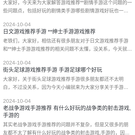
大家好，今天来为大家解答游戏推荐**剧情手游这个问题的一
索类佳作吧，一起领略宇宙的奥秘 帝国霸业**生存 本作可以
些问题点，包括好玩的剧情类手游哪些剧情游戏好玩也一样
称得上的是*其冷门了
很多人还不知道，因此呢，今天就来为大家分析分析，现在
2024-10-04
让我们一起来看看吧！如果解决了您的问题，还望您关注下
日文游戏推荐手游 **绅士手游游戏推荐
本站哦，谢谢~ 一、十大耐玩单机手游有哪些**荐。 1、植物
老铁们，大家好，相信还有很多朋友对于日文游戏推荐手游
大战僵尸，这款游戏可以说是单机游戏里比较经典的**类游戏
和**绅士手游游戏推荐的相关问题不太懂，没关系，今天就由
了，当我**次接触到这个游戏时，我就被它迷住了
我来为大家分享分享日文游戏推荐手游以及**绅士手游游戏推
2024-10-04
荐的问题，文章篇幅可能偏长，希望可以帮助到大家，下面
街头足球游戏推荐手游 手游足球哪个好玩
一起来看看吧！ 一、日式rpg手游推荐:精选*受欢迎的日系角
大家好，关于街头足球游戏推荐手游很多朋友都还不太明
色扮演游戏 一、日式rpg手游的特点 1.精美的画面：日式rpg
白，不过没关系，因为今天小编就来为大家分享关于手游足
手游以其精美的画面著称，游戏中的角色
球哪个好玩的知识点，相信应该可以解决大家的一些困惑和
2024-10-04
问题，如果碰巧可以解决您的问题，还望关注下本站哦，希
老战争游戏手游推荐 有什么好玩的战争类的射击游戏,
望对各位有所帮助！ 一、足球游戏哪个*好玩 足球游戏好玩
手游的
的有： 1、《实况足球》 **款向大家推荐的就是注明的足球
其实老战争游戏手游推荐的问题并不复杂，但是又很多的朋
游戏系列实况足球的手游版本。实况足球手游同样也是使用
友都不太了解有什么好玩的战争类的射击游戏,手游的，因此