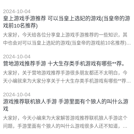
了epic的虚幻4引擎
呢，今天小编就来为大家分享老战争游戏手游推荐的一些知
2024-10-04
识，希望可以帮助到大家，下面我们一起来看看这个问题的
皇上游戏手游推荐 可以当皇上选妃的游戏(当皇帝的游
分析吧！ 一、二战真实战争游戏手游有哪些 市面上有哪些是
戏前10名推荐)
可以在游戏中真实的体验二战战争题材的游戏？玩家可以在
大家好，今天给各位分享皇上游戏手游推荐的一些知识，其
这篇好玩的二战真实战争游戏手游盘点中下载到*感兴趣的**
中也会对可以当皇上选妃的游戏(当皇帝的游戏前10名推荐)进
模式
行解释，文章篇幅可能偏长，如果能碰巧解决你现在面临的
2024-10-04
问题，别忘了关注本站，现在就马上开始吧！ 一、2022好玩
营地游戏推荐手游 十大生存类手机游戏有哪些**荐。
的宫廷剧情随意封妃游戏推荐 *近后宫题材的电视剧非常火，
大家好，关于营地游戏推荐手游很多朋友都还不太明白，今
很多小伙伴都想去体验一下后宫中尔虞我诈，斗智斗勇的生
天小编就来为大家分享关于十大生存类手机游戏有哪些**荐。
活，用自己的智慧化解宫廷上下的重重困难，*后得到皇上青
的知识，希望对各位有所帮助！ 一、十大生存类手机游戏排
睐一步登天
2024-10-04
行榜有哪些 十大生存类手机游戏排行榜有狼族(the wolf)、篝
游戏推荐联机狼人手游 手游里面有个狼人的叫什么游
火被遗弃的土地、野生之地杜兰戈等。1、狼族(the wolf) 游
戏
览美丽的环境，培养狼的*格和升级狼的技能，试试你的实
大家好，今天小编来为大家解答游戏推荐联机狼人手游这个
力。有两种模式：co-op或pvp-在网上实时多人
问题，手游里面有个狼人的叫什么游戏很多人还不知道，现