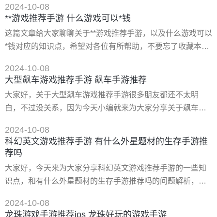
前作的q版画风
2024-10-08
大家，解决大家的一些困惑，下面一起来看看吧！ 一、有哪
**游戏推荐手游 什么游戏可以*钱
些好玩的手游推荐 十大***好玩的游戏如下： 1、《幻塔》 **
这篇文章给大家聊聊关于**游戏推荐手游，以及什么游戏可以
游戏大厂制作的3d动作角色扮演手游，游戏拥有广袤的场景
*钱对应的知识点，希望对各位有所帮助，不要忘了收藏本站
可供自由探秘，战斗动作设计流畅，打击感十足
哦。 一、宝藏游戏园 下载地址： 类型：安卓游戏-益智休闲
2024-10-08
版本：v1.1 大小：37.00m 语言：中文 平台：安卓apk 推荐
大型飙车游戏推荐手游 飙车手游推荐
星级（评分）：★★★★★ 游戏标签:冒险手游宝藏之城宝藏
大家好，关于大型飙车游戏推荐手游很多朋友都还不太明
之城手游非常清新简单的界面给你冒险竞技的乐趣，简单的
白，不过没关系，因为今天小编就来为大家分享关于飙车手
玩法非常的轻松
游推荐的知识点，相信应该可以解决大家的一些困惑和问
2024-10-08
题，如果碰巧可以解决您的问题，还望关注下本站哦，希望
科幻英文游戏推荐手游 有什么外星题材的生存手游推
对各位有所帮助！ 一、有什么好玩的赛车手游 问题一：关于
荐吗
赛车之类的有什么好玩的手游一、真实赛车3 《真实赛车3》
大家好，今天来为大家分享科幻英文游戏推荐手游的一些知
是一款曾获殊荣的**作品，为移动赛车游戏树立了新的标杆没
识点，和有什么外星题材的生存手游推荐吗的问题解析，大
有真正体验
家要是都明白，那么可以忽略，如果不太清楚的话可以看看
2024-10-08
本篇文章，相信很大概率可以解决您的问题，接下来我们就
龙珠游戏手游推荐ios 龙珠好玩的游戏手游