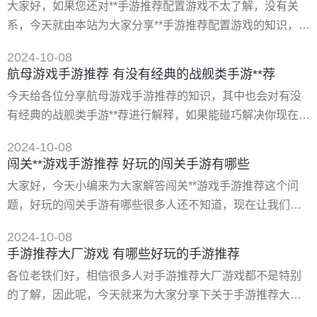
大家好，如果您还对**手游推荐配置游戏不太了解，没有关
攻略，暖暖环游世界秘鲁s级平民搭配攻略，还有不会搭配**
系，今天就由本站为大家分享**手游推荐配置游戏的知识，包
地图的小伙伴们速度来看看啦
括游戏代理有没有好的平台推荐的问题都会给大家分析到，
2024-10-08
还望可以解决大家的问题，下面我们就开始吧！ 一、怎样防
航母游戏手游推荐 有没有经典的战舰类手游**荐
止中**沉迷手机游戏 面对沉迷于手机游戏的孩子们，沉迷于
今天给各位分享航母游戏手游推荐的知识，其中也会对有没
电子设备，甚至电视等，作为父母，在这5个内容之下，每个
有经典的战舰类手游**荐进行解释，如果能碰巧解决你现在面
人都应该知道和去做!完全禁止或完全消除是不可行的。 第1
临的问题，别忘了关注本站，现在开始吧！ 一、eve手游航
点
2024-10-08
母哪个好 艾玛舰船好。 1、艾玛的船都是金灿灿亮闪闪的，
闯关**游戏手游推荐 好玩的闯关手游有哪些
找不到任何缺点的外观。 2、使用的武器为激光，部分船只
大家好，今天小编来为大家解答闯关**游戏手游推荐这个问
拥有无人机加成，无人机操作技术，师承盖**联邦。 3、激光
题，好玩的闯关手游有哪些很多人还不知道，现在让我们一
拥有较远的射程，能对敌方护盾造成很可观的伤害。 4、灾
起来看看吧！ 一、好玩的闯关手游有哪些 1、《影之刃3》
难级，射程远
2024-10-08
大热横板闯关手游的第三部，游戏延续了系列一贯的暗黑水
手游推荐大厂游戏 有哪些好玩的手游推荐
墨画风，动作打击音效强烈，技能种类不多但可操*高。跟随
各位老铁们好，相信很多人对手游推荐大厂游戏都不是特别
游戏关卡深入，玩家将继续探寻武林的黑暗真相。 2、《小
的了解，因此呢，今天就来为大家分享下关于手游推荐大厂
小军团2》 由原班人马制作的策略类闯关手游，游戏保留了
游戏以及有哪些好玩的手游推荐的问题知识，还望可以帮助