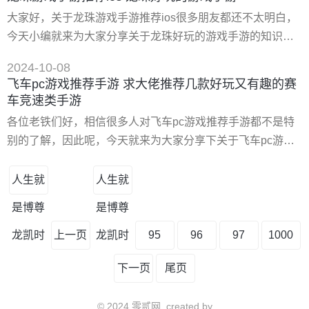
一起来看看吧！ 一、有什么外星题材的生存手游推荐吗 《异
大家好，关于龙珠游戏手游推荐ios很多朋友都还不太明白，
星迷航》是一款科幻外太空题材的星际生存冒险手游，玩家
今天小编就来为大家分享关于龙珠好玩的游戏手游的知识，
驾驶自己的飞船游*在太空间，一路搜索资源与可用物资，为*
希望对各位有所帮助！ 一、龙珠好玩的游戏手游 好玩的龙珠
终存活回到地球做准备。
2024-10-08
手游有《龙珠激斗》和《龙珠觉醒》。 1、《龙珠激斗》：
飞车pc游戏推荐手游 求大佬推荐几款好玩又有趣的赛
这款游戏是在为热血之魂而战斗，通过**的团队来共同展现出
车竞速类手游
不一样的小特色，这里面还有着各种各样的龙珠战士，个个
各位老铁们好，相信很多人对飞车pc游戏推荐手游都不是特
都挺真实的。比赛当中可以说是全权倒入的那种感觉
别的了解，因此呢，今天就来为大家分享下关于飞车pc游戏
推荐手游以及求大佬推荐几款好玩又有趣的赛车竞速类手游
的问题知识，还望可以帮助大家，解决大家的一些困惑，下
人生就
人生就
面一起来看看吧！ 一、求大佬推荐几款好玩又有趣的赛车竞
是博尊
是博尊
速类手游 在手机游戏领域里，赛车竞速类的游戏算是**冷门
的一种类型，这类游戏对手机的型号配置要求比较高
龙凯时
上一页
龙凯时
95
96
97
1000
下一页
尾页
© 2024 零贰网, created by