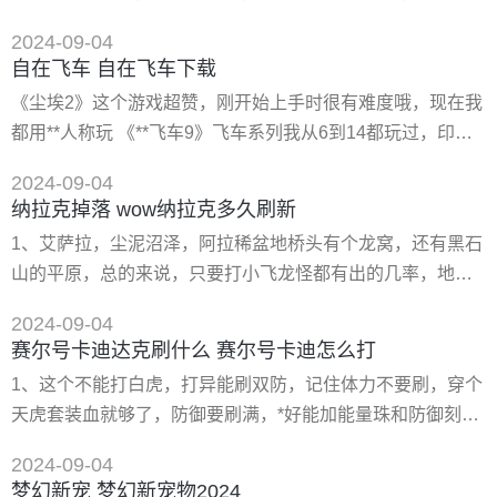
热，商城在售传说皮肤将限时半价
出去gank，让队友窝塔就好了，出装顺序是： 2、灯笼-忍者
2024-09-04
足具-破败王者之刃-兰顿之兆-狂徒铠甲-荆棘之甲 3、注意的
自在飞车 自在飞车下载
是他没有多少输出，不过是非常硬，上6就知道了，单挑一切
《尘埃2》这个游戏超赞，刚开始上手时很有难度哦，现在我
近战就是无压力的，正常15级出装到兰顿或者守望者铠甲就
都用**人称玩 《**飞车9》飞车系列我从6到14都玩过，印象*
可以单刷男爵了
深的就是9代，手感超好 《**房车赛》很多模式，还有大脚
2024-09-04
车，**赛区都漂移赛道 《索尼克世嘉全明星赛车》很好玩，
纳拉克掉落 wow纳拉克多久刷新
卡通赛车的绝世之作，s键漂移，玩过就知道* 《横冲直撞2》
1、艾萨拉，尘泥沼泽，阿拉稀盆地桥头有个龙窝，还有黑石
超火爆，画面、手感都不错，物理效果很强大，撞车很刺激
山的平原，总的来说，只要打小飞龙怪都有出的几率，地图
《争分夺秒》画面很棒，模式很特别，感觉像是看电影大片
很多地方都有少量没有特别集中的。 2、花羽鹦鹉：血帆海
一样
2024-09-04
盗出。藏宝海湾旁边的血帆海盗怪掉落，几率很低。 3、恶
赛尔号卡迪达克刷什么 赛尔号卡迪怎么打
心的软泥怪：使用后身体会出现中*反应，不停的变色。在西
1、这个不能打白虎，打异能刷双防，记住体力不要刷，穿个
瘟疫之地到东瘟疫之地那条连接桥，左边的泥巴怪洞子里出
天虎套装血就够了，防御要刷满，*好能加能量珠和防御刻
的（至少我是，几率偏低，我打了几个怪就出了），据说应
印，你去打就知道了，异能的**条命是*难的，只要**条过
该是所有的泥巴怪都出，切记
2024-09-04
了，其他就没问题了，记得采纳哦 2、还有就是*格*好是顽皮
梦幻新宠 梦幻新宠物2024