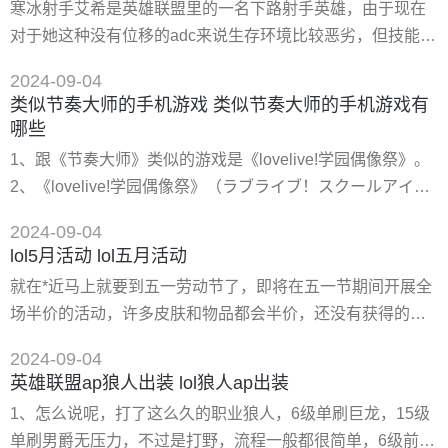
寒冰射手艾希是英雄联盟里的一名下路射手英雄，由于现在
此玩家需要确保这些设置不会干扰游戏的运行。 3、其次，
对于她这种没有位移的adc来说生存环境比较恶劣，但技能上
服务器问题也可能导致玩家无法进入游戏。如果游戏服务器
确有大范围减速和控制效果，所以现在寒冰射手大多用来打
出现故障或维护
2024-09-04
辅助位置。接下来深空小编就带大家一起来研究下寒冰射手
类似节奏大师的手机游戏 类似节奏大师的手机游戏有
打辅助该如何选择符文。 奥术彗星：艾希的w技能范围很
哪些
大，配合奥术彗星能更好的消耗敌人。 法力流系带：能提升
1、跟《节奏大师》类似的游戏是《lovelive!学园偶像祭》。
艾希的蓝量让她能释放更多次技能。 超然：能减少艾希的技
2、《lovelive!学园偶像祭》（ラブライブ！スクールアイド
能冷却时间
ルフェスティバル）是由**株式会社klab games开发的以
2024-09-04
lovelive!企划为内容的音乐节奏与卡牌养成社交类手机游戏，
lol5月活动 lol五月活动
于2013年4月份推出。国服由盛趣游戏代理，并于2014年6月
就在*近马上就要到五一劳动节了，即将在五一节期间开展全
10日开服。 3、在秋叶原，神田和神保町这三条街上的传统
场半价的活动，许多皮肤和物品都会半价，还没有获得的或
学校
者有心怡商品的玩家不要错过这次活动。那么下面就给大家
2024-09-04
带来五一全场半价活动介绍。 1、2023年4月14日10:00-4月
英雄联盟ap狼人出装 lol狼人ap出装
27日9:59（半价预热 返利）。 2、2023年4月28日10:00-5月
1、怎么说呢，打了这么久的职业狼人，6级单刷巨龙，15级
5日9:59（全场半价 免单）。 1、从4月14日起将开启半价预
单刷男爵无压力，不过是打野，流程一般都很简单，6级前不