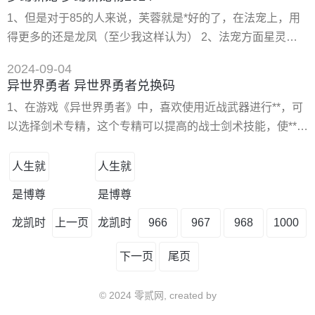
的，我的卡迪达克*格就是顽皮，个体和你一样，已经打过异
1、但是对于85的人来说，芙蓉就是*好的了，在法宠上，用
能了 选绿光，固执*格，再弄个瞬杀，刷双防各122，体力
得更多的还是龙凤（至少我这样认为） 2、法宠方面星灵、
100，速度100，物攻55赛尔号力量试炼的对战对手是80级的
如意实在不怎么样。星灵、如意要打造成个好法宠，同样要
奥尔德
2024-09-04
打不少的书，除了在成长方面略胜一筹，其他实在没什么优
异世界勇者 异世界勇者兑换码
势。和龙、凤相比，并没有什么太突出的特色。那么到75就
1、在游戏《异世界勇者》中，喜欢使用近战武器进行**，可
完全没必要换法宠。所以到了89的比武时，往往出现的依旧
以选择剑术专精，这个专精可以提高的战士剑术技能，使**更
是龙凤。只是攻宠多了个芙蓉和巡游。 3、与75级的攻宠相
加准确和致命。 2、在游戏《异世界勇者》中，狂战士专精
比
可以提高战士的**力和生命值，但会降低战士的防御力，这个
人生就
人生就
专精适合那些喜欢高风险高回报的玩家。 下载地址： 游戏标
是博尊
是博尊
签: rpg手游异世界勇者异世界勇者游戏打造全新的异世界冒
险世界，各种不同类型风格的冒险等待着大家来挑战
龙凯时
上一页
龙凯时
966
967
968
1000
下一页
尾页
© 2024 零贰网, created by