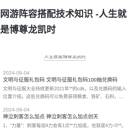
网游阵容搭配技术知识 -人生就
是博尊龙凯时
人生就是博尊龙凯时
2024-09-04
文明与征服礼包码 文明与征服礼包码100抽兑换码
文明与征服大全持续更新2021年**的cdk，以及兑换码的输入
位置介绍。这些兑换码可以免费获得粮食、铁矿、石料、木
材、宝石等资源奖励，在游戏中都是非常实用的，有需要的
2024-09-04
玩家们赶快来领取礼包码吧。 1、进入文明与征服，点击左
神泣刺客怎么加点 神泣刺客怎么加点创天
上角的头像。 2、再点找到礼包兑换，把礼包码输入进去。
1、“力量”：刺客每加4力会有1点**力加成，也就是4力=5**。
3、点击兑换，资源道具直接放入背包内。 1、《文明与征