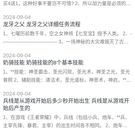
买4送1，这种好事不要岂不可惜? 2、所以加力量是必须的，
服》游戏中100抽是**发放的**，很多玩家想知道兑换码是什
而且很重要，是刺客**的根本。 3、“敏捷”：刺客每加4敏会有
么
2024-09-04
1点**力加成，也就是4敏=4命中 4回避 20活力值 1点**。1石
龙牙之父 龙牙之父详细任务流程
4鸟。 4、敏捷是刺客的生命，同时刺客的技能会大量消耗活
1、七曜历前数千年，空之女神将【七至宝】授予人类。 2、-
力值。显然，敏捷也是刺客必加的。 5、“幸运”：很不幸的告
------------------------------------ 3、一场神秘的大灾难毁灭了古代
诉刺客
塞姆里亚文明，【七至宝】也因此失传了，世人称之为“大崩
2024-09-04
坏”。大崩坏之后整个世界持续了数百年的战乱，七耀教会建
奶骑技能 奶骑技能的8个基本技能
立。 4、-------------------------------------- 5
1、**技能：神圣震击，圣光闪现，圣光术，神圣之光，圣光
普照 2、辅助技能：清洁术，圣光道标，神恩术，神启，**之
怒，圣盾术，神圣恳求，自由之手，拯救之手，牺牲之手，
2024-09-04
保护之手，圣疗术 3、进攻技能：驱邪术，神圣震击，远程
兵线是从游戏开始后多少秒开始出生 兵线是从游戏开
审判，愤怒之锤 4、在魔兽世界熊猫人之谜中，对圣骑士进
始后产生的
技能进行了相关修改 5、愤怒之锤：不再能产生一层圣能，
1、在游戏《王者荣耀》中，兵线（包括小兵、炮车、**兵、
改为三系天赋共有的技能。 6、恳求(22级)
主宰先锋、暴君、主宰）的出生时间各不相同。 2、炮车是
游戏开始后第60秒出生，暴君是游戏开始后第2分钟出生，主