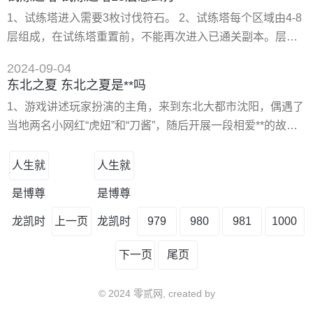
(3)，动燃之水(3)，轻羊皮纸。 施法材料：真金(8)，动燃生
1、试练塔进入需要3枚讨伐符石。 2、试练塔每个区域由4-8
命(40)，混乱宝珠(4)，毁灭精华(8)。 施法材料：动燃生命
层组成，在试练塔重置前，不能再次进入已通关副本。层数
(50)，燃烬草(8)，艾萨拉雾菇(20)
越高，所遇到的怪物等级就越强，奖励自然也会更好。 3、
2024-09-04
通关层数越高且通关时间越短，试炼塔排名就会越高。 4、
东北之夏 东北之夏是**吗
试练塔的入场**可和赛季排名会在每周日零点重置。赛季结束
1、游戏讲述玩家扮演的主角，来到东北大都市沈阳，偶遇了
后，会更具排名发放奖励。 1、30层,我44级全部杀过去了,*
当地两名小网红“虎妞”和“刀酱”，随后开展一段相爱**的故
后一层是烈火猴,才29级,或是30级,刷完之后
事。游戏画风很可爱，剧情有的很搞笑，不断有符合年轻人
的梗出现，很接地气。游戏的文案尤其出彩，可见制作组的
人生就
人生就
用心。 2、国产免费视觉**游戏《东北之夏》，在steam上架
是博尊
是博尊
仅一天，收获高达98%的好评率，而且主动评价的玩家接近
4000人。对于一款发行之前，制作组
龙凯时
上一页
龙凯时
979
980
981
1000
下一页
尾页
© 2024 零贰网, created by