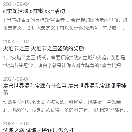
2024-09-04
宰是游戏开始后第8分钟出生。 3、小兵的出生时间是在游戏
cf雷蛇活动 cf雷蛇ak**活动
开始后的10秒。 4、以上信息仅供参考，可查看游戏**或者咨
1.当下好雷蛇的鼠标软件“雷云”，会出现如图所示的界面，点
询资深玩家，以获取更多信息。 1、王者荣耀夫子的试炼答
击宏定义。 2.进入宏定义里可以设计你的连招，可以取一个
题中有很多题目都难到时了小伙伴，其中有一题题目是
名字。点击延迟0.05秒，如果无延迟的话，当你网速不行，
2024-09-04
就有可能无法将招连接，导致失败。其实这延迟也是非常的
火焰节之王 火焰节之王盗贼的奖励
小，不用担心。 3.设置好了，就可以点击录制按钮，开始经
1、“火焰节之王”成就，需要玩家**敌对主城的火焰，奖励是
行连招，比如盲僧的摸眼，你按3，再按w就会设好如图所
“火焰节头冠” 2、说白了就是让你去对立阵营的4座主城把他
示。关闭录制。然后返回鼠标界面。 4.再鼠标界面里
们日常npc旁边的火给拿回来 3、曾经很恶心的成就（因为不
2024-09-04
能飞所以要跑大量的地图 骑马冲进对立阵营的主城） 4、现
魔兽世界混乱宝珠有什么用 魔兽世界混乱宝珠哪里掉
在一般般，直接空降下去控场后拿火，*多死了拖尸体或者直
落
接墓地即可 1、魔兽世界2022年仲夏火焰节活动已于6月21日
动燃生命可以采集艾萨拉雾菇、鞭尾草、风暴藤、暮光茉
正式开启，在该活动中有很多的成就任务，包括灭火成就
莉、燃烬草、心灵之花获得，多的地方有： 以上的草*都有概
率爆出动燃生命，爆出率在39%左右。 施法材料：漩涡水晶
2024-09-04
(10)，动燃空气(3)，动燃之土(3)，动燃火焰(3)，动燃生命
试炼之塔 试炼之塔15层怎么打