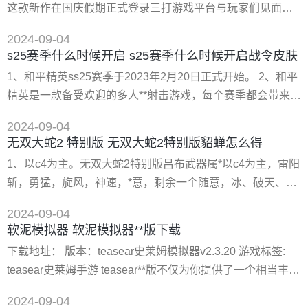
这款新作在国庆假期正式登录三打游戏平台与玩家们见面。
标出来，后期任务太杂，忘记了打开任务的前提任务是什么
在游戏中还新增了nba全明星每周竞赛，像三分球、扣篮大赛
2024-09-04
等等。同时游戏中还做了很多的升级，例如人物拍球动作、
s25赛季什么时候开启 s25赛季什么时候开启战令皮肤
扣篮后在篮筐上悬挂、同时在特写镜头中还会展现出人物标
1、和平精英ss25赛季于2023年2月20日正式开始。 2、和平
志*的动作表情。 2、 nba2k13这款游戏前不久面世后想必很
精英是一款备受欢迎的多人**射击游戏，每个赛季都会带来全
多玩家都已经有所接触了
新的游戏内容和玩家体验。ss25赛季作为游戏中的一个重要
2024-09-04
更新，自然备受玩家们的期待。 3、根据游戏**的公告，ss25
无双大蛇2 特别版 无双大蛇2特别版貂蝉怎么得
赛季于2023年2月20日正式开始。这个日期是经过精心安排
1、以c4为主。无双大蛇2特别版吕布武器属*以c4为主，雷阳
的，以确保玩家们在新的赛季中能够享受到*好的游戏体验。
斩，勇猛，旋风，神速，*意，剩余一个随意，冰、破天、吸
随着新赛季的开始
生、分身都行，输出的话推荐破天，安全的话推荐吸生，c4
2024-09-04
伟打击技，全属*有效。 2、**配法就是，冰（炎）雷风斩吸
软泥模拟器 软泥模拟器**版下载
生天舞*爆（神速）勇猛（地击）。雷斩风必备。推荐勇猛吸
下载地址： 版本：teasear史莱姆模拟器v2.3.20 游戏标签:
生。因为换人系统可以涨无双。特殊属*，天舞*爆*推荐。分
teasear史莱姆手游 teasear**版不仅为你提供了一个相当丰富
身随意，效果一般，毕竟要占一个格子。 3
的玩法，而且其中的趣味玩法也是不错的。你可以在手机上
2024-09-04
捏史莱姆，并且还有各种白噪音为你提供。软件内容丰富多