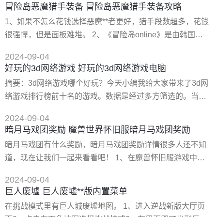
冒险岛恶魔猎手装备 冒险岛恶魔猎手装备攻略
样，为你一个丰富的功能体验。如果你想了解更多的内容，
1、如果不怎么花钱选择恶魔**者更好，猎手段数超多，花钱
欢迎下载！ teasear安卓版简介
很强悍，但是面板难堆。 2、《冒险岛online》是由韩国
wizet和nexon制作开发的一款2d横版卷轴网络游戏，于2004
2024-09-04
年7月24日在中国大陆正式上线，由盛趣游戏负责运营。 3、
好玩的3d网络游戏 好玩的3d网络游戏电脑
故事以被“黑暗力量”不断**，因而进入了“浑沌期”的世界为背
摘要：3d网络游戏哪个好玩？今天小编我给大家带来了3d网
景，勇士们组成了联盟，再次与“黑暗力量”展开激斗。该游戏
络游戏排行榜前十名的游戏。数据是经过多方筛选的。当然
设有五大职业体系和七大游戏阵营。 4
啦，既然说的是排行榜，那肯定都是时下*热门的游戏了。相
2024-09-04
信经常玩游戏的人，应该对以下10款游戏都不陌生，如果大
暗月马戏团奖励 魔兽世界怀旧服暗月马戏团奖励
家对本榜不满意，也请不要用鸡蛋砸小编我啊！【3d游戏】
暗月马戏团有什么奖励，暗月马戏团奖励详情很多人还不知
好玩的3d网络游戏有哪些大型3d网络游戏前十名推荐 **网
道，现在让我们一起来看看吧！ 1、在魔兽怀旧服游戏中，
站：
暗月马戏团的奖励是每完成一次任务都会奖励100点暗月马戏
2024-09-04
团声望也可以拿到奖券，可用奖券**暗月储物包。 2、暗月大
巨人废墟 巨人废墟**版内置菜单
礼包，暗月卡片蓝龙，暗月卡片虚空。 3、暗月卡片英雄，
在挑战模式里有巨人城废墟地图。 1、进入逆战新版大厅页
暗月卡片漩涡，暗月护符。 1、在暗月马戏团活动中，每个