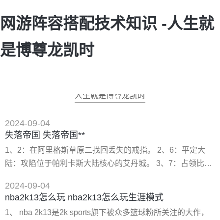
网游阵容搭配技术知识 -人生就
是博尊龙凯时
人生就是博尊龙凯时
2024-09-04
失落帝国 失落帝国**
1、2：在阿里格斯草原二找回丢失的戒指。 2、6：平定大
陆：攻陷位于帕利卡斯大陆核心的艾丹城。 3、7：占领比
安：攻陷位于艾丹城北面的比安城。 4、8：夺回普利克：夺
2024-09-04
回被比安残兵占领的普利克城。 5、9：夺回科洛普：夺回被
nba2k13怎么玩 nba2k13怎么玩生涯模式
帕普尼利占领的科洛普城。 6、10：攻占帕普尼利：攻占位
1、 nba 2k13是2k sports旗下被众多篮球粉所关注的大作，
于科洛普北面的帕普尼利。 7、支线任务内有些后续任务没