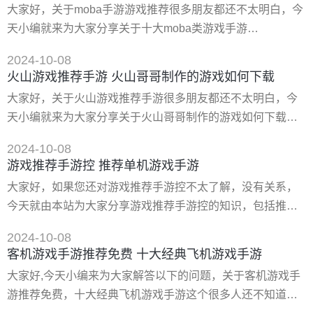
大家好，关于moba手游游戏推荐很多朋友都还不太明白，今
地图一般都比较大，玩法更加自由，让玩家们可以自己发挥
天小编就来为大家分享关于十大moba类游戏手游
更多的创造能力
2021**moba手游排行榜推荐的知识，希望对各位有所帮助！
2024-10-08
一、moba类游戏有哪些 由于目前moba类游戏经过这几十年
火山游戏推荐手游 火山哥哥制作的游戏如何下载
的厮杀之后所剩无几，所以胖熊只能整理到下面这十几个，
大家好，关于火山游戏推荐手游很多朋友都还不太明白，今
而且其中还有已经国服停止运营或者关服的游戏。 那么就来
天小编就来为大家分享关于火山哥哥制作的游戏如何下载的
介绍一下，目前还没有关服的游戏吧，这里面还包括一些手
知识，希望对各位有所帮助！ 一、火山哥哥制作的游戏如何
游。它们分别是
2024-10-08
下载 下载地址： 类型：安卓游戏-益智休闲 版本：疯狂火山
游戏推荐手游控 推荐单机游戏手游
人游戏v1 大小：54.52m 语言：中文 平台：安卓apk 推荐星
大家好，如果您还对游戏推荐手游控不太了解，没有关系，
级（评分）：★★★★★ 游戏标签:跑酷手游疯狂火山人疯狂
今天就由本站为大家分享游戏推荐手游控的知识，包括推荐
火山人游戏中拥有非常丰富的关卡等你来进行挑战
单机游戏手游的问题都会给大家分析到，还望可以解决大家
2024-10-08
的问题，下面我们就开始吧！ 一、可以c女*角色的游戏手游
客机游戏手游推荐免费 十大经典飞机游戏手游
推荐 当然可以，以下是我为您推荐的几款可以操控女*角色的
大家好,今天小编来为大家解答以下的问题，关于客机游戏手
手游： 《原神》 《原神》是一款开放世界的角色扮演游戏，
游推荐免费，十大经典飞机游戏手游这个很多人还不知道，
玩家可以在游戏中扮演不同的角色，其中也包括不少女*角