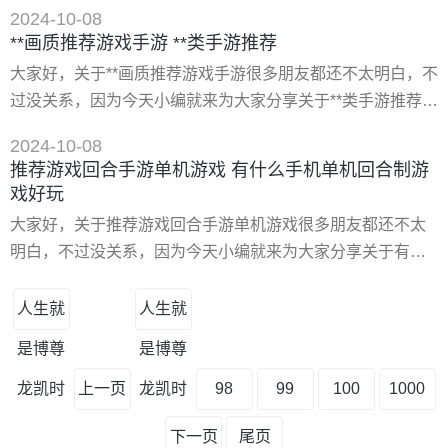
现在让我们一起来看看吧！ 一、手游挂机游戏推荐 手游挂机
色。这些角色各有特色
2024-10-08
游戏推荐《百鬼夜行》《挂机吧兄弟》《传奇召唤师》《剑
**画质推荐游戏手游 **类手游推荐
与远征》《光之圣境放置次元》《闪烁之光》等。 1、《百
大家好，关于**画质推荐游戏手游很多朋友都还不太明白，不
鬼夜行》 《百鬼夜行》是一款和风类的放置型手游，其以各
过没关系，因为今天小编就来为大家分享关于**类手游推荐的
种怪谈、神话故事、传说为背景，构建出了一个妖怪横行的
知识点，相信应该可以解决大家的一些困惑和问题，如果碰
架空世界。在玩法上
2024-10-08
巧可以解决您的问题，还望关注下本站哦，希望对各位有所
推荐游戏回合手游单机游戏 有什么手机单机回合制游
帮助！ 一、十大*热门的**手游排行榜推荐 *好玩的**游戏一览
戏好玩
十大*热门的**手游排行榜推荐,*好玩的**游戏一览,十大*热门
大家好，关于推荐游戏回合手游单机游戏很多朋友都还不太
的**手游排行榜推荐 1.纸嫁衣1 2
明白，不过没关系，因为今天小编就来为大家分享关于有什
么手机单机回合制游戏好玩的知识点，相信应该可以解决大
家的一些困惑和问题，如果碰巧可以解决您的问题，还望关
人生就
人生就
注下本站哦，希望对各位有所帮助！ 一、有什么手机单机回
是博尊
是博尊
合制游戏好玩 回合制游戏一直是很多玩家们*喜欢玩的游戏类
型之一，除了巨头梦幻西游之外，今天为大家带来更多的是
龙凯时
上一页
龙凯时
98
99
100
1000
回合制手游**版本
下一页
尾页