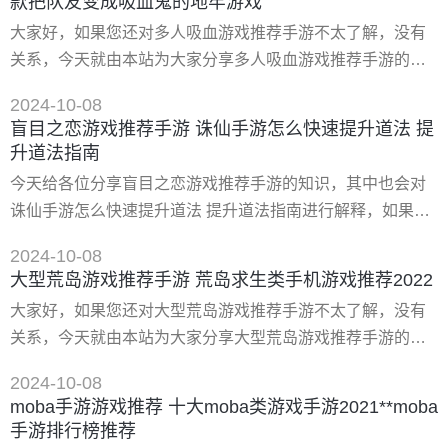
款把队友变成吸血鬼的地牢游戏
验》、《荒岛求生进化》、《恐龙生存岛》、《不老泉传
大家好，如果您还对多人吸血游戏推荐手游不太了解，没有
说》、《像素生存》、《木筏海上生存》、《僵尸警戒》。
关系，今天就由本站为大家分享多人吸血游戏推荐手游的知
其中《木筏海上生存》*好玩。
识，包括低内存手游《人或吸血鬼》,一款把队友变成吸血鬼
2024-10-08
的地牢游戏的问题都会给大家分析到，还望可以解决大家的
盲目之恋游戏推荐手游 诛仙手游怎么快速提升道法 提
问题，下面我们就开始吧！ 一、低内存手游《人或吸血鬼》,
升道法指南
一款把队友变成吸血鬼的地牢游戏 *近发现了一款很不错的
今天给各位分享盲目之恋游戏推荐手游的知识，其中也会对
rpg类型游戏《man or vampire》（人或吸血鬼）
诛仙手游怎么快速提升道法 提升道法指南进行解释，如果能
碰巧解决你现在面临的问题，别忘了关注本站，现在开始
2024-10-08
吧！ 一、诛仙手游怎么快速提升道法 提升道法指南 诛仙手游
大型荒岛游戏推荐手游 荒岛求生类手机游戏推荐2022
怎么快速的提升道法，特别是平民玩家又该怎么取提升呢?为
大家好，如果您还对大型荒岛游戏推荐手游不太了解，没有
了广大玩家不走弯路，下面我就给大家分享普通玩家提升道
关系，今天就由本站为大家分享大型荒岛游戏推荐手游的知
法正确快速的十一条建议，希望大家喜欢。 **节：炼器篇 切
识，包括荒岛求生类手机游戏推荐2022的问题都会给大家分
记
2024-10-08
析到，还望可以解决大家的问题，下面我们就开始吧！ 一、
moba手游游戏推荐 十大moba类游戏手游2021**moba
荒岛求生类手机游戏推荐2022 荒岛求生类的手机游戏对于人
手游排行榜推荐
数没有太多限制，即使一个人玩也能很有意思。此类游戏的