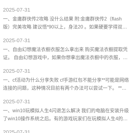
的上位或者下位王者图(注意一定要是王者级的)，boss有一定
任务发现出售此鞋的npc没了。） 坐标大概是55.4,
2025-07-31
几率爆出浓缩的异界精髓。 3、按b键进入拍卖行，搜索"浓缩
一、金庸群侠传2攻略 没什么结果 附:金庸群侠传2（flash
的异界精髓"，搜到了之后直接购买。 扩展资料： 浓缩的异
版）完美攻略 建议悟*90以上，身法20 。如果硬要学得双手
界精髓介绍和作用： 浓缩的异界精髓是《dnf》游戏中的一种
左右互搏和节省太玄神功5个学习点,则选择50以下的悟*。
材料、价格一直很高。
2025-07-31
一、推荐开*： 在衡阳城,救下小尼姑，如果你硬要选择放走
一、自由幻想魔法衣橱衣服怎么拿出来 购买魔法衣橱提取凭
老道可以不要马上去客栈。等拜完所有要拜的师再去。 **件
证。 自由幻想游戏中，如果你想拿出魔法衣橱中的衣服，在
事：到少林寺去偷！千万别先拜师，在这里心疼时间，花上
神奇货架上购买魔法衣橱提取凭证就可以把变装从衣橱中提
一个小时也值得，因为可以为后面省下很多时间。
2025-07-31
取出来，提取后，变装为**防盗解封状态，解封期为3天。
一、cf活动为什么分享失败 cf手游红包不能分享**可能是网络
《自由幻想》手游是一款大世界休闲社交mmorpg，由腾讯游
连接的问题，这种情况目前有两个办法可以尝试一下。 **就
戏旗下天行工作室****。 二、创造与魔法衣橱在什么位置 创
是要求换网络。要是碰到这种情况之前用的wifi分享不了，然
造与魔法衣橱在什么位置,相信很多小伙伴对这一块不太清楚
2025-07-31
后我就用流量了。用了流量才能分享出去。 第二就是后台打
一、win10玩模拟人生4闪退怎么解决 我们的电脑在安装升级
开qq，登同一个号再点分享就行了qq要后台运行。 背景介绍
了win10操作系统之后。有的游戏玩家们在玩模拟人生4的时
【继承原作】 《穿越火线：枪战王者》从世界观、玩法模
候就遇到了游戏闪退的情况。对于这种问题小编觉得可能是
式、操作规则等多个方面继承端游原作
2025-07-31