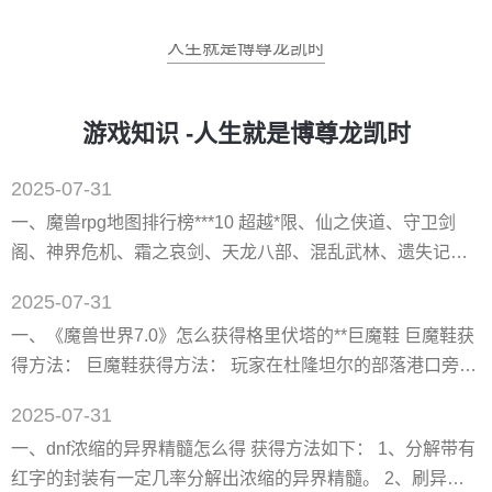
人生就是博尊龙凯时
游戏知识 -人生就是博尊龙凯时
2025-07-31
一、魔兽rpg地图排行榜***10 超越*限、仙之侠道、守卫剑
阁、神界危机、霜之哀剑、天龙八部、混乱武林、遗失记
忆、澄海3c。 魔兽rpg是本游戏区别于网游“魔兽世界”。为单
2025-07-31
机游戏(魔兽争霸)。也是区别于魔兽正规战的一种游戏地图或
一、《魔兽世界7.0》怎么获得格里伏塔的**巨魔鞋 巨魔鞋获
者说是游戏方式。 狭义的魔兽rpg：只包括角色扮演类型的地
得方法： 巨魔鞋获得方法： 玩家在杜隆坦尔的部落港口旁边
图。广义的魔兽rpg：已经包括除正规战也就是即时遭遇战以
就可以找到npc拉薇卡出售的绝版物品，其中就有格里伏塔的
外所有地图，比如：现在比较流行的防守、对抗
2025-07-31
**巨魔鞋 属*介绍 幻化外观 需要注意以下亮点 1.只有部落接
一、dnf浓缩的异界精髓怎么得 获得方法如下： 1、分解带有
到了破碎海滩任务线的非恶魔猎手职业才可以见到此位面
红字的封装有一定几率分解出浓缩的异界精髓。 2、刷异界
npc。（建议先去买了鞋子，再去做任务，蚕豆小编当时做完