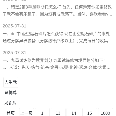
因为我们电脑的运行内存不足导致的闪退，或者是我们系统
一、暗黑2第3幕墨菲斯托怎么打 首先，任何游戏你如果修改
的驱动程序需要更新升级或者是进行重装等等。具体解决步
了就不会有乐趣了，因为没有成就感了。当然，喜欢看看yy**
骤就来看下小编是怎么做的吧~希望那可以帮助到你。 win10
的人比较喜欢修改吧。 再次，死灵不管怎么练，都能过地狱
玩模拟人生4闪退怎么解决 一、模拟人生3需要很多个运行库
2025-07-31
的，所有老怪只有死灵是毫无顾忌的。 下面说下技能，只要
一、dnf中 虚空魔石碎片怎么获得 现在虚空魔石碎片的来处
有骷髅兵 20，支配骷髅 20，召唤抵抗 1，尸爆 ？（随便
通过分解异界装备（分解级*好7级以上）; 完成每日的收集任
你），重生 10，诅咒各1点，其它随便你点。所以技能不是
务（如下图）; 通过刷图boss也可以爆出; 在游戏拍卖行，可
问题。 至于死灵打老怪的技术就是： 杀boss 编好技能..
2025-07-31
以直接购买虚空魔石碎片; 虚空魔石主要通过以上几种来源，
一、九重试炼修为境界划分 九重试炼修为境界划分如下：
其中第二种收集材料换取是主要来源，许多任务特别是开启
1、人道：先天-练气-筑基-金丹-元婴-化神-返虚-合体-大乘。
左右曹时经常要用到，所以建议玩家，*好养成每日完成收集
2、仙道：大乘-真仙-金仙-仙君-仙尊-仙帝。 3、元婴到大乘
任务的习惯。 二、dnf空虚魔石怎么得 拍卖行购买魔石。
之间，每提升一个小境界，升级所需的的经验就要增加
人生就
2156，例如：化神1重升至化神2重需要94129，化神2重升到
是博尊
化神3重需要96285。 4、元婴到仙帝1820w经验，按离线来
算的话，一天领4次双倍6小时离线经验
龙凯时
首页
上一页
1
13
14
15
1000