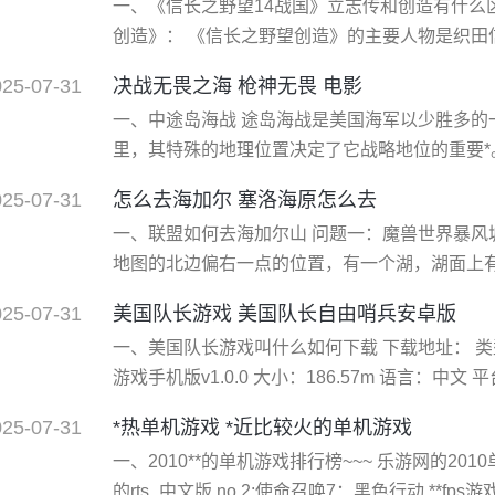
一、《信长之野望14战国》立志传和创造有什么区
问下阵员外，然后到武馆战斗，直接杀中间的梁木
创造》： 《信长之野望创造》的主要人物是织田信
野望创造：战国立志传》： 《战国立志传》的主
025-07-31
决战无畏之海 枪神无畏 电影
村。 二、发行时间不同： 1.《信长之野望创造》
一、中途岛海战 途岛海战是美国海军以少胜多的一个
年12月12日。 2.《信长之野望创造：战国立志传
里，其特殊的地理位置决定了它战略地位的重要*。
海里，处于亚洲和北美之间的太平洋航线的中途，
025-07-31
怎么去海加尔 塞洛海原怎么去
里，是美国在中太平洋地区的重要军事基地和交
一、联盟如何去海加尔山 问题一：魔兽世界暴风城
阵地。中途岛一但失守，*亡齿寒，美太平洋舰队
地图的北边偏右一点的位置，有一个湖，湖面上
个就是了，如果还是找不到，请以矮人区为中心，
025-07-31
美国队长游戏 美国队长自由哨兵安卓版
海加尔山去暴风城右上角，有一个小湖，湖中央
一、美国队长游戏叫什么如何下载 下载地址： 类
个就是海山的，打开地图看，很容易找到的！求采
游戏手机版v1.0.0 大小：186.57m 语言：中文
★★★★★ 游戏标签:漫威手游美国队长美国队
025-07-31
*热单机游戏 *近比较火的单机游戏
**英雄的感觉，游戏画面很多都是按照电影来描
一、2010**的单机游戏排行榜~~~ 乐游网的2010
家作为美国队长需要担负起肩上的责任
的rts_中文版 no.2:使命召唤7：黑色行动 **fps游