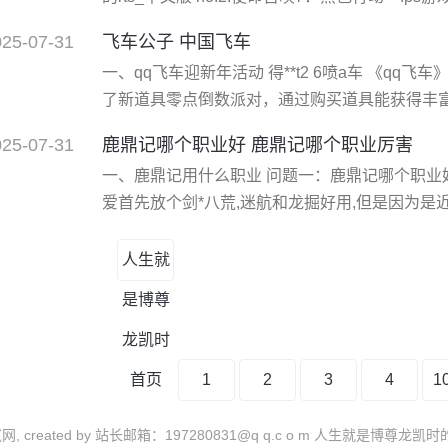
中文版 no.4:战地：叛逆连队2 ea出品的经典fps
025-07-31
飞车公子 中国飞车
代版风格的动作冒险 no.6:辐射：新维加斯 欧美人
一、qq飞车迎新年活动 得**t2 6喷a车 《qq
了新道具零点倒数派对，通过购买道具能获得丰富经
新年活动是什么呢?下面小编就来为大家详细介绍一
025-07-31
鹿鼎记哪个职业好 鹿鼎记哪个职业厉害
2015年12月31日-2016年2月20日 新的一
一、鹿鼎记用什么职业 问题一：鹿鼎记哪个职业
对】，必得角色经验卡 900
爱首先放个剑*八荒,迷航和龙掘好用,但是因为是近
火枪中意的就是轰天雷和迅影还有看破剑客的侦察术(
打一下,给自己加下血,磨血都磨死对方,下副本,亲
人生就
且技能天赋都特贵,不花钱建议别玩儿*师
是博尊
龙凯时
首页
1
2
3
4
1
零贰网, created by 站长邮箱：197280831@q q.c o m 人生就是博尊龙