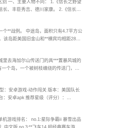
别 一、主要人物不同： 1.《信长之野望
就可以了，凤凰会逃跑。 4
长、丰臣秀吉、德川家康。 2.《信长之
要人物是织田信长、德川家康、真田幸
： 《信长之野望创造》发行时间我2013
**战例。 中途岛，面积只有4.7平方公
》：
该岛距美国旧金山和**横宾均相距2800
故名中途岛。另外它距珍珠港1135海
通枢纽，也是美军在夏威夷的门户和前哨
里去海加尔山传送门的具***置暴风城的
的大本营珍珠港也将不保
有一个岛，一个被树枝缠绕的传送门，那
瞄准1点钟方向。 问题二：联盟怎么去
有个小岛，那里有很多传送门，其中有一
型：安卓游戏-动作闯关 版本：美国队长
纳 问题三
 平台：安卓apk 推荐星级（评分）：
长游戏手机版让大家能够亲自体验一番成为
绘的，各种令人震撼的场景都会出现，玩
单机游戏排名： no.1:星际争霸ii 暴雪出品
戏_中文版 no.3:**飞车14 超经典赛车游戏_