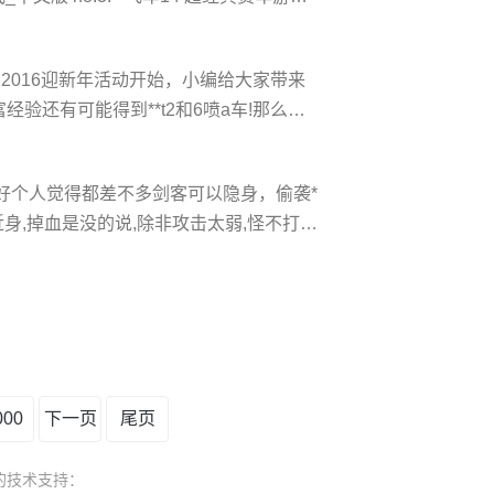
射击游戏 no.5:暗黑血统：战神之怒 魔兽现
气rpg系列辐射新作 no
飞车》2016迎新年活动开始，小编给大家带来
验还有可能得到**t2和6喷a车!那么迎
下! 活动网址：游戏中进行 活动时间：
年即将来临，在飞车商城购买【零点倒数派
好个人觉得都差不多剑客可以隐身，偷袭*
身,掉血是没的说,除非攻击太弱,怪不打.
ps:除了轰天雷都贵)*师单打不一定输,
信都特吃香，但是*师一般是*先被打的,而
000
下一页
尾页
凯时的技术支持：