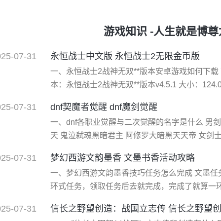
游戏知识 -人生就是博
025-07-31
永恒战士中文版 永恒战士2无限金币版
一、永恒战士2战神无双**版本安卓游戏如何下载 
本：永恒战士2战神无双**版本v4.5.1 大小：124
（评分）：★★★★★ 游戏标签:动作手游永恒
025-07-31
dnf契魔者觉醒 dnf魔剑觉醒
3d动作竞技战斗手游，游戏以欧洲中世纪暗黑传
一、dnf各职业觉醒与二次觉醒的名字是什么 男
代的英雄与可怕的敌人展开一场生存大战
天 鬼泣弑魂黑暗君主 阿修罗大暗黑天天帝 女剑士
骑士暗帝裁决女神 流浪武士剑豪剑帝 女格斗 柔
025-07-31
梦幻西游文韵墨香 文墨书香活动攻略
街霸*王*神绝 散打武神*武圣 男格斗 柔道家**
一、梦幻西游文韵墨香技巧任务怎么完成 文墨任
街之王 散打武**武皇 男枪手
环式任务，领取任务后去就完成，完成了就算一
算一轮，任务类型不多，只有几种，首先**种：
025-07-31
信长之野望创造：战国立志传 信长之野望
npc，然后走回长安就可以了，回长安途中会触发