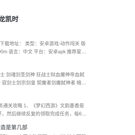
尊龙凯时
下载地址： 类型：安卓游戏-动作闯关 版
.00m 语言：中文 平台：安卓apk 推荐星级
战士2战神无双永恒战士2战神无双，精致的
说为游戏素材，玩家在游戏中将扮演新时
剑士 剑魂剑圣剑神 狂战士狱血魔神帝血弑
 驭剑士剑宗剑皇 契魔者剑魔弑神者 暗殿
道家暴风眼风暴女皇 气功师百花缭乱念帝
火山宗师 气功师狂虎帝念皇 街霸千手罗汉暗
务通关攻略 1、《梦幻西游》文韵墨香是
环，然后继续反复的领取完成任务，每6环
护送西域使者。 2、到指定地点，点击该
创造是第几部
一次战斗。 3、第二种任务是找木材，先