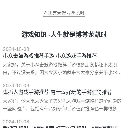
人生就是博尊龙凯时
游戏知识 -人生就是博尊龙凯时
2024-10-08
小众击鼓游戏推荐手游 小众游戏手游推荐
大家好，关于小众击鼓游戏推荐手游很多朋友都还不太明
白，不过没关系，因为今天小编就来为大家分享关于小众游
戏手游推荐的知识点，相信应该可以解决大家的一些困惑和
2024-10-08
问题，如果碰巧可以解决您的问题，还望关注下本站哦，希
鬼抓人游戏手游推荐 有什么好玩的手游值得推荐
望对各位有所帮助！ 一、男女通吃的高分**手游 这3款小众
大家好，今天来为大家解答鬼抓人游戏手游推荐这个问题的
且美好 虽然男生们玩游戏是占大部分，不过女生们其实玩游
一些问题点，包括有什么好玩的手游值得推荐也一样很多人
戏也并不逊色，男女生的游戏偏好有着明显差别，那么接下
还不知道，因此呢，今天就来为大家分析分析，现在让我们
来男人窝我就给大家推荐
2024-10-08
一起来看看吧！如果解决了您的问题，还望您关注下本站