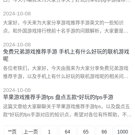
修真》、《泰坦之旅》、《狂野飙车9》、《铁血刺客》、
知识，希望对各位有所帮助！ 一、好玩的单机rpg手游推荐
《行尸走肉系列》、《战斗之心》。 1、《凡人修仙传单机
2024-10-08
好玩的单机rpg手游推荐有《风流少侠单机》《坦克世界单机
版》
大家好，今天来为大家分享游戏推荐手游英文的一些知识
版》《精灵战歌（单机）》《单机刷刷刷》《火柴人乱斗单
点，和外国游戏排行榜前十名手游的问题解析，大家要是都
机格斗》《雷电ⅲ（高清）》等等。 1、《风流少侠单机》
明白，那么可以忽略，如果不太清楚的话可以看看本篇文
游戏中，一名大**穿越到了古代，成为一名风流少侠
2024-10-08
章，相信很大概率可以解决您的问题，接下来我们就一起来
免费兄弟游戏推荐手游 手机上有什么好玩的联机游戏
看看吧！ 一、外国游戏排行榜前十名手游 如下： 1、《**之
呢
子》 2016年、2017年连续两年taptap年度*佳视觉奖提名！
各位老铁们，大家好，今天由我来为大家分享免费兄弟游戏
《**之子》是一款韩系动在rpg手游，由金亨泰创立的shift
推荐手游，以及手机上有什么好玩的联机游戏呢的相关问题
知识，希望对大家有所帮助。如果可以帮助到大家，还望关
2024-10-08
注收藏下本站，您的支持是我们*大的动力，谢谢大家了哈，
苹果游戏推荐手游fps 盘点五款*好玩的fps手游
下面我们开始吧！ 一、手机上有什么好玩的联机游戏呢 1.明
这篇文章给大家聊聊关于苹果游戏推荐手游fps，以及盘点五
日之后 网易**巨作《明日之后》，是末日生存类手游，末日
款*好玩的fps手游对应的知识点，希望对各位有所帮助，不要
废土世界中，所有玩家都是从零开始
忘了收藏本站哦。 一、*好玩的fps手游 1、***1 critical ops：
这是一款非常公平的fps手游，上手非常容易，笔者觉得手感
**页
上一页
1
64
65
66
1000