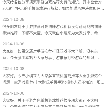
今天给各位分享搞笑手游游戏推荐免费的知识，其中也会对
一、你觉得华为哪款手机玩游戏*好为什么呢 华为mate 40
2019年*好玩的手机游戏进行解释，如果能碰巧解决你现在面
pro手机很不错，参数如下： 1、屏幕：屏幕尺寸6.76英寸，
临的问题，别忘了关注本站，现在开始吧！ 一、有什么好玩
屏幕色彩1670万色，分辨率fhd 2772×
2024-10-08
的回合制游戏吗 有的，推荐给你一些好玩儿端游回合制游戏
很多朋友对于手游推荐可爱猫咪游戏和有没有萌萌哒的猫咪
《醉红楼》、《逍遥情缘》、《西游三神兽》、《醉八仙》
手游推荐一下呢不太懂，今天就由小编来为大家分享，希望
等 1、《醉红楼》，作为一款2dq版mmorpg回合制网游，游
可以帮助到大家，下面一起来看看吧！ 一、关于猫猫的手游
戏以《红楼梦》的主线故事和时代背景为蓝本，加入了诙谐
2024-10-08
有哪些 这是整理了一个月的游戏推荐合集 【猫咪手游合集｜
搞笑的故事剧情
大家好，如果您还对手游推荐打怪游戏不太了解，没有关
课间等餐地铁无聊必备】 找遍全网搜刮了十几个超可爱的关
系，今天就由本站为大家分享手游推荐打怪游戏的知识，包
于猫猫的游戏必有一款适合狸‼️
括装备靠打怪爆的手游推荐的问题都会给大家分析到，还望
1kleptocats➕2kleptocats2（小偷猫）
2024-10-08
可以解决大家的问题，下面我们就开始吧！ 一、打怪爆装备
大家好，今天小编来为大家解答装机游戏推荐大全手游这个
的单机手游有哪些 在打怪爆装备的单机手游中我们可以玩到
问题，pc游戏推荐(十大耐玩单机手游)很多人还不知道，现在
**打怪爆装备的单机手游，让我们能够很快乐的游玩打怪爆装
让我们一起来看看吧！ 一、手游单机游戏排行榜前十名 手游
备的手游，每次都是单机的游戏体验，而且都是***好玩的游
2024-10-08
单机游戏排行榜前十名：《凡人修仙传单机版》、《问道仙
戏
大家好，关于手游角色单机游戏推荐很多朋友都还不太明
途》、《了不起的修仙模拟器》、《剑开仙门》、《想不想
白，今天小编就来为大家分享关于好玩的单机rpg手游推荐的