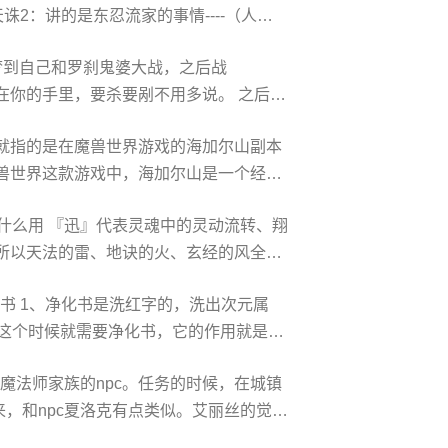
天诛2：讲的是东忍流家的事情----（人物
、**的群攻技能
ss**忘了叫什么名字了，后来也没出
哥梦到自己和罗刹鬼婆大战，之后战
）给力丸，彩女，龙丸训话，叫他们好好
在你的手里，要杀要剐不用多说。 之后被
游戏里到处都是宝，随便一个角落都要搜
就指的是在魔兽世界游戏的海加尔山副本
到三个苗人，剧情就不多说了。接下来从
兽世界这款游戏中，海加尔山是一个经典
，可是醉汉却一定要酒。
和成就。海山弹起成就便是其中之一，它要
什么用 『迅』代表灵魂中的灵动流转、翔
务目标。这一成就不仅考验玩家的操作技
所以天法的雷、地诀的火、玄经的风全部
完成海山弹起成就
而且还会继续在后期影响***电、火的攻
幅书 1、净化书是洗红字的，洗出次元属
聚气能力都与迅有直接关系。 为了获得
，这个时候就需要净化书，它的作用就是净
灵魂重的刚烈猛灼、凝定凌威之念
把次元属*转成自己需要的，当你得到一个
个魔法师家族的npc。任务的时候，在城镇
成你想要的属*，比如我是狂战士净化出
，和npc夏洛克有点类似。艾丽丝的觉
把无红字装备强行打上红字
觉悟12345组成的。涉及的npc，主要