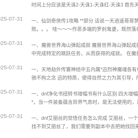
时间上分应该是天诛2-天诛1-天诛红-天诛3 首先
后期效果非常明显！ 3、黑暗奇袭，必加技能！ ①
有：龙丸:大师兄，力丸，彩女，鬼阴，和一个bo
025-07-31
一、仙剑奇侠传1攻略 **部分 话说一天逍遥哥
现，）东忍流的首领"什么云斋"（好像这个名字
败。。。 哇～～～作恶多端的罗刹鬼婆，既然落
学习！~训练关之后的前几关就是惩恶扬善！
婶婶敲醒，发现是一场梦。 新玩家注意了，仙剑
025-07-31
一、魔兽世界海山弹起成就 魔兽世界海山弹起成
刮一下，一点也不能落下。 这时走出房门，会遇
中完成特定的跳跃任务，从而获得的成就。 在魔
楼梯走下去，婶婶说让逍遥哥哥赶走门口的醉汉
的团队副本，其中包含了众多具有挑战*的任务
025-07-31
一、天地劫外传寰神结中五内属*迅烈神魔魂各有
求玩家在特定的位置和角度完成跳跃，以达到任
驰不拘之念 迅的特质，使得自然之力为其引导，
巧，还需要良好的空间感知和团队协作能力。 要
受其影响。迅不但是初中期法术攻击的核心部分。
025-07-31
一、dnf净化书扭转书增幅书有什么区别 四大增
击力。同时迅还会影响角色的敏捷，命中、闪避、
*，当一件装备蕴含异界气息时，是无法使用的
先机，迅应该作为首要提升的五内。 『烈』达标
化异界气息，并随机获得异界属*。 2、扭转:是
025-07-31
一、dnf艾丽丝的觉悟任务怎么完成 艾丽丝，一
你不想要的异界属*时，你可以使用扭转书，扭转
找不到艾丽丝了，我们需要到副本中去把她找回来
来的是智力，就需要扭转成力量。 3、增幅:是
悟，是一个任务系列——迷之觉悟1，是由艾丽丝的