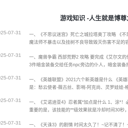
游戏知识 -人生就是博
025-07-31
一、《不思议迷宫》死亡之城拉塔奥丁攻略 《不
魔法师不暴击以及挂树不良导致毁灭伤害不足的
以及魔导旋涡的真实伤害。 死亡之城拉塔奥丁攻
025-07-31
一、魔兽争霸 西部荒野2 攻略 要完成《艾尔文
目的是分解国王给的装备，真的就差这20探索点
3件暗金装备交给任务npc旁边的仆人，暗金装
髅，没有
都又掉落，不过几率小点。。。我打了很久，还
025-07-31
一、《英雄联盟》2021六个新英雄是什么 《英
游戏可以重复完成任务得木头*后攒40个木头完成
是：愁云使者-薇古丝、影哨-阿克尚、灵罗娃娃-
落如何去西部荒野 需要从奥格瑞玛坐飞艇到荆棘
是《英雄联盟》中的一位法师，于11.19版本
025-07-31
一、《艾诺迪亚4》忍者属*加点是什么 1、涂*！
将黑雾的力量送到符文之地的各个地区。 阿克尚
重要的是，该技能的**级效果就是冷却时间30秒
惯身边发生的不义之事，只要他觉得谁做得不对
的情况下可以永远保持武器上的**！ 2、二刀流
025-07-31
一、《天诛3》的剧情 时间太久了！~记不清了！
器，因此左手武器发动概率越高，伤害就会越明