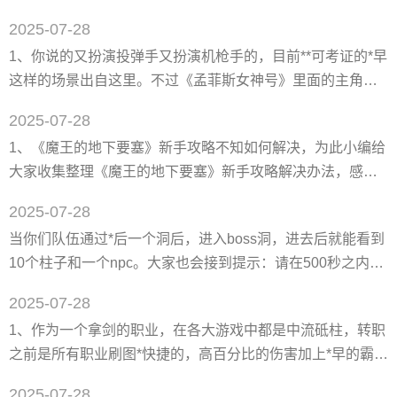
高台跳着试试，一下不能跳上去，二段才能上去。 2、在距
以了。学习游戏设计，推荐翼狐网，**灵活学习，不受地域时
2025-07-28
离一个屏幕高度二段或者蹑云（包括其他三种）之后着地，
间限制
1、你说的又扮演投弹手又扮演机枪手的，目前**可考证的*早
不会摔伤。一个屏幕高度是你站在一睹墙面前广角*大，看着
这样的场景出自这里。不过《孟菲斯女神号》里面的主角机
屏幕的上下高度就是。 3、三大主城（扬州，洛阳，长安）
组开的是b-17空中堡垒***，而游戏中玩家开的是兰开斯特
的新手镇的新手武学训练师。 4、连续两次w是启动轻功
2025-07-28
***，而且在这部cod中，玩家扮演英军，*开始在顶部机枪射
1、《魔王的地下要塞》新手攻略不知如何解决，为此小编给
击，随着队友的牺牲，你要不断在机尾自卫火力点，机两侧
大家收集整理《魔王的地下要塞》新手攻略解决办法，感兴
火力点来回切换，*后还要扮演通讯员，投弹手，*终将**投
趣的快来看看吧。 2、出场，我们将赠送的5只**战鬼放到入
下。但是*后飞机也坏了，得下飞机了。 2、《使命召唤
2025-07-28
口堵门。同时，建三个设施：民工房（做陷阱那个），训练
当你们队伍通过*后一个洞后，进入boss洞，进去后就能看到
所（战鬼兵站），墓地（死灵兵站）。训练所会*先建设完
10个柱子和一个npc。大家也会接到提示：请在500秒之内找
毕，建好后，迅速召唤5只蓝色战鬼（战鬼系第二个），记得
到线索，**大盗密码。记得进洞后别乱碰出现在洞中的柱子，
在不同格子召，这样能同时出兵。召唤好后和黄鬼位置替换
2025-07-28
那个不需要你管。那是由队长领取任务后，根据密码要按顺
1、作为一个拿剑的职业，在各大游戏中都是中流砥柱，转职
序去点击的。一般的情况会有随机3个队员得到一个羊皮纸，
之前是所有职业刷图*快捷的，高百分比的伤害加上*早的霸体
在你包裹的任务栏里，你什么都不需要做，只需要在队伍**框
技能，基本可以碾压各大新手副本。适合初次接触动作游戏
中输入羊皮纸中的文字就可以了！！比如输入这句话
2025-07-28