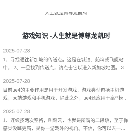
人生就是博尊龙凯时
游戏知识 -人生就是博尊龙凯时
2025-07-28
1、寻找通往新加坡的传送点。这是在城镇、船坞或飞艇站
中。 2、一旦找到传送点，请点击它以进入新加坡地图。 3、
进入新加坡地图后，将置身于一个新的地区。这个地区分为
2025-07-28
几个不同的区域，包括滨海湾、市中心、***区等。 4、使用
目前ue4的主要作用是用于开发游戏，游戏类型包括主机游
键盘上的方向键或鼠标点击来控制角色移动。在新加坡地图
戏，pc端游戏和手机游戏，除此之外，ue4还应用于高**模
中，可以随意移动。 5、探索地图并寻找有趣的地点或任
拟、战略演练、可视化与设计表现和无人机巡航等等诸多领
务。可以和别的玩家交流、购买物品、接受任务等。 冒险岛
2025-07-28
域。 学习ue4一般分为四个周期，前期掌握虚幻引擎的基本
全攻略
1、连续按两次空格，叫踏云，也就是所谓的二段跳，至于你
操作使用和工作流程，学习场景搭建与灯光，后期学习ue4地
感觉没跳更高，是你一游戏外的视角。不信，你可以去一些
编以及实例制作。 想要用虚幻4做游戏，会用虚幻4引擎就可