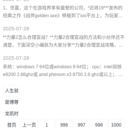
和喜欢近战肉搏职业的玩家。15级转职时可以选择斩狂、拳
1、世嘉，这个在游戏界享有盛誉的公司，*近将19***发布的
刹、剑魔3个职业中任意一个。 2、斩狂，听名字可能觉得是
经典之作《战斧golden axe》移植到了ios平台上，为玩家们
一个很热血*限输出的职业，作为一个狂战士类型的职业，狂
带来了一场怀旧的冒险之旅。这款游戏以其**的魅力，将玩家
斩的确是集爆发与速度于一体的职业，斩击感也不错
2025-07-28
带入了一个游牧民族的世界。在这里，你将扮演一名英勇的
**力量2怎么合理宣战？**力量2合理宣战的方法和小伙伴还不
战士，面对严酷的环境和数量众多的敌人，你的使命是保护
清楚，下面深空小编就为大家分享**力量2合理宣战攻略，感
你的族人，防止他们的数量因战斗而急剧减少。 2、游戏提
兴趣的玩家快来和深空小编一起了解一下吧！ 1、所谓出师
供了丰富的角色选择，包括三位*具特色的角色：强壮的男战
2025-07-28
有名！我们先要挑起别国之间战争，选两个关系互相厌恶的
士
系统：windows 7 64位或windows 8 64位； cpu：intel双核
**，不要在意是否和你接壤，占过来的土地可以卖嘛，不卖还
e8200 2.66ghz或 amd phenom x3 8750 2.6 ghz或以上； 显
能增加人口，人口才是一国之本！签订了条约，要求他俩参
卡：nvidia geforce gtx550 ti或amd radeon hd5870或以上，
战，一旦成功，a方会掉很多的外交关系，它会成为世界公敌
必须支持directx11； 如果是战争电影迷、甚至战史迷，都会
人生就
发现所谓的战争、大部分的状况
是博尊
龙凯时
首页
上一页
1
996
997
998
1000