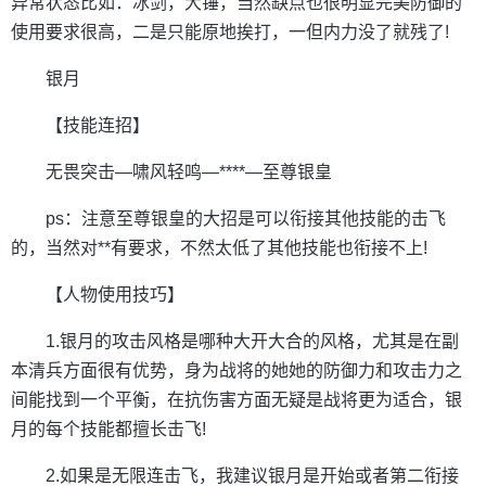
异常状态比如：冰剑，大锤，当然缺点也很明显完美防御的
使用要求很高，二是只能原地挨打，一但内力没了就残了!
银月
【技能连招】
无畏突击—啸风轻鸣—****—至尊银皇
ps：注意至尊银皇的大招是可以衔接其他技能的击飞
的，当然对**有要求，不然太低了其他技能也衔接不上!
【人物使用技巧】
1.银月的攻击风格是哪种大开大合的风格，尤其是在副
本清兵方面很有优势，身为战将的她她的防御力和攻击力之
间能找到一个平衡，在抗伤害方面无疑是战将更为适合，银
月的每个技能都擅长击飞!
2.如果是无限连击飞，我建议银月是开始或者第二衔接