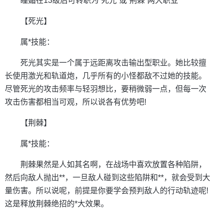
瞳媚在13级后可转职为“死光”或“荆棘”两大职业
【死光】
属*技能：
死光其实是一个属于远距离攻击输出型职业。她比较擅
长使用激光和轨道炮，几乎所有的小怪都敌不过她的技能。
尽管死光的攻击频率与轻羽想比，要稍微弱一点，但每一次
攻击伤害都相当可观，所以说各有优势吧!
【荆棘】
属*技能：
荆棘果然是人如其名啊，在战场中喜欢放置各种陷阱，
然后向敌人抛出**，一旦敌人碰到这些陷阱和**，就会受到大
量伤害。所以说呢，前提是你要学会预判敌人的行动轨迹呢!
这是释放荆棘绝招的*大效果。