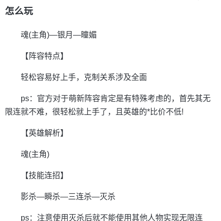
怎么玩
魂(主角)—银月—瞳媚
【阵容特点】
轻松容易好上手，克制关系涉及全面
ps：官方对于萌新阵容肯定是有特殊考虑的，首先其无
限连就不难，很轻松就上手了，且英雄的*比价不低!
【英雄解析】
魂(主角)
【技能连招】
影杀—瞬杀—三连杀—灭杀
ps：注意使用灭杀后就不能使用其他人物实现无限连