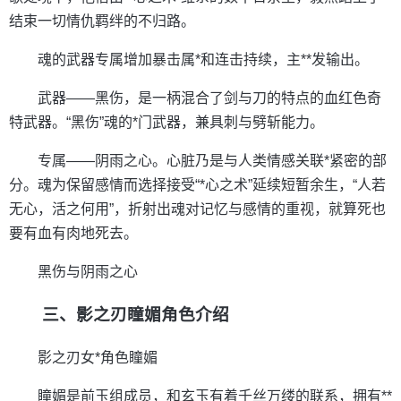
结束一切情仇羁绊的不归路。
魂的武器专属增加暴击属*和连击持续，主**发输出。
武器——黑伤，是一柄混合了剑与刀的特点的血红色奇
特武器。“黑伤”魂的*门武器，兼具刺与劈斩能力。
专属——阴雨之心。心脏乃是与人类情感关联*紧密的部
分。魂为保留感情而选择接受“*心之术”延续短暂余生，“人若
无心，活之何用”，折射出魂对记忆与感情的重视，就算死也
要有血有肉地死去。
黑伤与阴雨之心
三、影之刃瞳媚角色介绍
影之刃女*角色瞳媚
瞳媚是前玉组成员，和玄玉有着千丝万缕的联系，拥有**