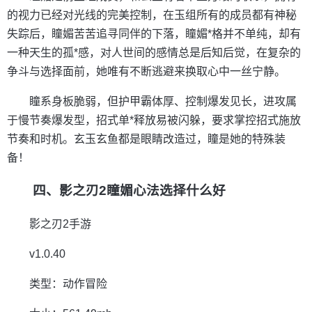
的视力已经对光线的完美控制，在玉组所有的成员都有神秘
失踪后，瞳媚苦苦追寻同伴的下落，瞳媚*格并不单纯，却有
一种天生的孤*感，对人世间的感情总是后知后觉，在复杂的
争斗与选择面前，她唯有不断逃避来换取心中一丝宁静。
瞳系身板脆弱，但护甲霸体厚、控制爆发见长，进攻属
于慢节奏爆发型，招式单*释放易被闪躲，要求掌控招式施放
节奏和时机。玄玉玄鱼都是眼睛改造过，瞳是她的特殊装
备！
四、影之刃2瞳媚心法选择什么好
影之刃2手游
v1.0.40
类型：动作冒险