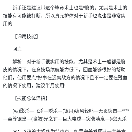
新手还是建议带这个毕竟术士也是*脆的，尤其是术士的
技能有可能被打断，所以真元护体对于新手也说也是非常实
用的!
【通用技能】
回血
解析：对于新手很实用的技能，尤其是术士一般都是脆
皮的情况下，在竞技场续航能力低下，回血能够很好的帮助
他们，使用要点*好事在远离敌方的情况下且不一定要在残血
的情况下使用，建议半月使用!
【技能总体连招】
(魂)影杀—飞杀—瞬杀—(银月)啸风轻鸣—无畏突击—****
—至尊银皇—(瞳媚)光之罚—巨大电球—突袭喷泉—(魂)灭杀
ps：以魂的大招作为结束点，如果完美发挥这一套基本