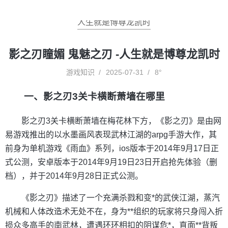
人生就是博尊龙凯时
影之刃瞳媚 鬼魅之刃 -人生就是博尊龙凯时
游戏知识
2025-07-31
8°
一、影之刃3关卡横断萧墙在哪里
影之刃3关卡横断萧墙在梅花林下方，《影之刃》是由网
易游戏推出的以水墨画风表现武林江湖的arpg手游大作，其
前身为单机游戏《雨血》系列，ios版本于2014年9月17日正
式公测，安卓版本于2014年9月19日23日开启抢先体验（删
档），并于2014年9月28日正式公测。
《影之刃》描述了一个充满杀戮和变*的武侠江湖，蒸汽
机械和人体改造术无处不在，身为**组织的玩家将只身闯入折
损众多高手的南武林，遭遇环环相扣的阴谋危*，直面**背叛