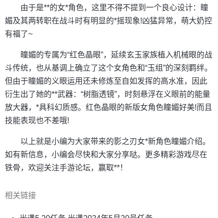
由于是**的女*角色，这里不得不提到一个良心设计：瞳
媚及其两转职在战斗时有明显的*摇现象!凶猛异常，萌大奶控
有福了~
瞳媚的专属为“红色晶眼”，延续玄玉家族植入机械眼的战
斗传统，也从基调上确立了这个女角色和“玉组”的深刻羁绊。
但由于瞳媚的义眼运用还未修炼至自如发挥的高水准，因此
衍生出了她的**武器：“树脂透镜”，时刻悬浮在义眼前的能量
放大器，*具科幻质感。红色晶眼的新版女角色瞳媚好美!而且
技能表现也不差哦!
以上就是小编为大家带来的影之刃女*新角色瞳媚介绍。
如有新信息，小编会尽快和大家分享哒。更多精彩游戏尽在
铁骨，欢迎关注手游论坛，赢取**！
相关链接