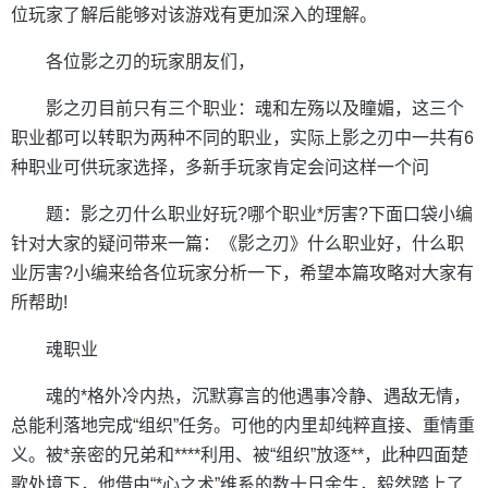
位玩家了解后能够对该游戏有更加深入的理解。
各位影之刃的玩家朋友们，
影之刃目前只有三个职业：魂和左殇以及瞳媚，这三个
职业都可以转职为两种不同的职业，实际上影之刃中一共有6
种职业可供玩家选择，多新手玩家肯定会问这样一个问
题：影之刃什么职业好玩?哪个职业*厉害?下面口袋小编
针对大家的疑问带来一篇：《影之刃》什么职业好，什么职
业厉害?小编来给各位玩家分析一下，希望本篇攻略对大家有
所帮助!
魂职业
魂的*格外冷内热，沉默寡言的他遇事冷静、遇敌无情，
总能利落地完成“组织”任务。可他的内里却纯粹直接、重情重
义。被*亲密的兄弟和****利用、被“组织”放逐**，此种四面楚
歌处境下，他借由“*心之术”维系的数十日余生，毅然踏上了