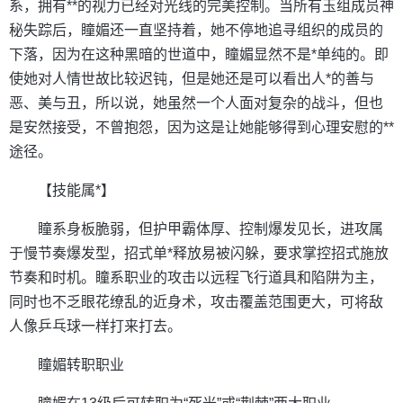
系，拥有**的视力已经对光线的完美控制。当所有玉组成员神
秘失踪后，瞳媚还一直坚持着，她不停地追寻组织的成员的
下落，因为在这种黑暗的世道中，瞳媚显然不是*单纯的。即
使她对人情世故比较迟钝，但是她还是可以看出人*的善与
恶、美与丑，所以说，她虽然一个人面对复杂的战斗，但也
是安然接受，不曾抱怨，因为这是让她能够得到心理安慰的**
途径。
【技能属*】
瞳系身板脆弱，但护甲霸体厚、控制爆发见长，进攻属
于慢节奏爆发型，招式单*释放易被闪躲，要求掌控招式施放
节奏和时机。瞳系职业的攻击以远程飞行道具和陷阱为主，
同时也不乏眼花缭乱的近身术，攻击覆盖范围更大，可将敌
人像乒乓球一样打来打去。
瞳媚转职职业