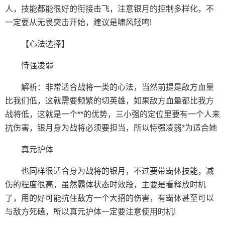
人，技能都能很好的衔接击飞，注意银月的控制多样化，不
一定要从无畏突击开始，建议是啸风轻鸣!
【心法选择】
恃强凌弱
解析：非常适合战将一类的心法，当然前提是敌方血量
比我们低，这就需要频繁的切英雄，如果敌方血量都比我方
战将低，这就是一个**的优势，三小强的定位里要有一个人来
抗伤害，银月身为战将必须要担当，所以恃强凌弱*为适合她
真元护体
也同样很适合身为战将的银月，不过要带霸体技能，减
伤的程度很高，虽然霸体状态时效段，主要是看释放时机
了，用的好可能抗住敌方一个大招的伤害，有霸体甚至可以
与敌方死磕，所以真元护体一定要注意使用时机!