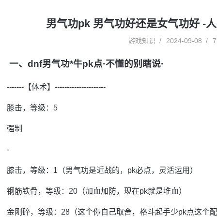
男气功pk 男气功好还是女气功好 -
游戏知识
2024-09-08
7
一、dnf男气功*牛pk点·不懂的别瞎说·
-------【体术】---------------------
膝击，等级：5
强制
-
膝击，等级：1（男气功是近战的，pk必点，灵活运用）
钢筋铁骨，等级：20（加血加防，现在pk就是堆血）
金刚碎，等级：28（这个你自己取舍，格斗起手少pk点这个