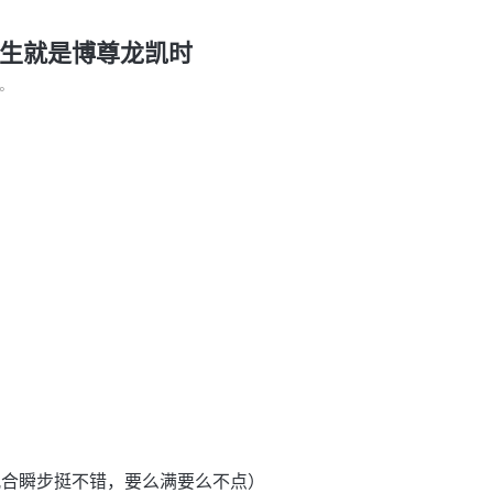
人生就是博尊龙凯时
°
配合瞬步挺不错，要么满要么不点）