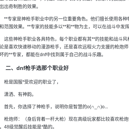
出出奇制胜的效果。
**专家是神枪手职业中的另一位重要角色。他们擅长使用各种特
和范围效果。**专家的技能多以**和**物为主，可以在战斗中发
这些神枪手职业各具特色，每个职业都有其**的技能和战斗
论是喜欢快速移动的漫游枪手，还是喜欢远程火力支援的枪炮师
坏的**专家，都能在dnf中找到属于自己的战斗乐趣。
二、dnf枪手选那个职业好
枪是国服*受欢迎的职业了，
潇洒、有神韵。
首先，你选择了神枪手，说明你是智慧的o(∩_∩)o...
枪炮师：（身后背着一杆大枪）现在高级玩家都比较喜欢枪炮
，48级觉醒后技能是*酷的。