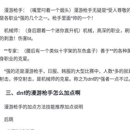
漫游枪手：（嘴里叼着一个烟头）漫游枪手无疑是*受人尊敬的
是各职业*强的几个之一。枪手里面*帅的一个！
机械师：（身后跟着一个迷你直升机）机械，高深的职业，刷
的刺激！伤害bt。
**专家：（腰后有一个类似十字架的灰色盒子）善于**的各种
身职业的克星。
*强的还是漫游枪手，日服、韩服的大型比赛中，人数*多的就
射击，停空射击，是机械师的克星。称之为dnf的*强者一点不
三、dnf的漫游枪手怎么加点啊
漫游枪手的加点方法技能推荐加点说明
后跳