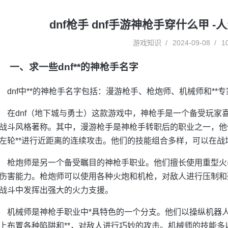
dnf枪手 dnf手游神枪手穿什么甲 
游戏知识
2024-09-08
1
一、求一些dnf**的神枪手名字
dnf中**的神枪手名字包括：漫游枪手、枪炮师、机械师和**专
在dnf（地下城与勇士）这款游戏中，神枪手是一个备受玩家
战斗风格著称。其中，漫游枪手是神枪手转职后的职业之一，他
左轮**进行近距离的连续攻击。他们的技能组合多样，可以在
枪炮师是另一个备受瞩目的神枪手职业。他们擅长使用重型火
伤害能力。枪炮师可以使用各种火炮和机枪，对敌人进行压制和
战斗中发挥出强大的火力支援。
机械师是神枪手职业中*具特色的一个分支。他们以操纵机器
上布置各种陷阱和**，对敌人进行巧妙的攻击。机械师的技能