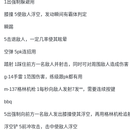
1出强制躲避用
膝撞 5使敌人浮空，发动瞬间有霸体判定
瞬踢
5击退敌人，一定几率使其眩晕
空弹 5pk连招用
踏射 1踩住前方一名敌人并射击，同时可对周围敌人造成伤害
g-14手雷 1范围伤害，练级跟pk都有用
m-137格林机枪 1每秒向敌人发射7发**，需要连续按键
bbq
5出强制向前方一名敌人发出膝撞使其浮空，再用格林机枪追
浮空铲 5前冲攻击，击中使敌人浮空