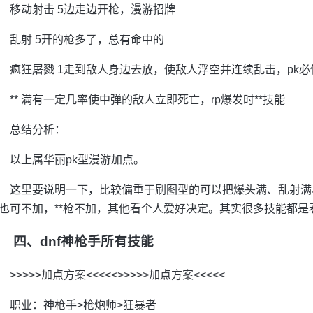
移动射击 5边走边开枪，漫游招牌
乱射 5开的枪多了，总有命中的
疯狂屠戮 1走到敌人身边去放，使敌人浮空并连续乱击，pk必
** 满有一定几率使中弹的敌人立即死亡，rp爆发时**技能
总结分析：
以上属华丽pk型漫游加点。
这里要说明一下，比较偏重于刷图型的可以把爆头满、乱射满
也可不加，**枪不加，其他看个人爱好决定。其实很多技能都是
四、dnf神枪手所有技能
>>>>>加点方案<<<<<>>>>>加点方案<<<<<
职业：神枪手>枪炮师>狂暴者