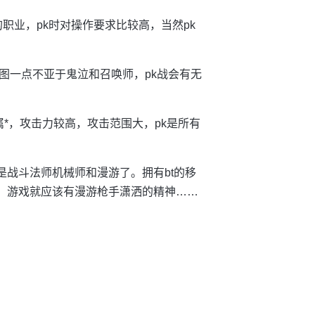
职业，pk时对操作要求比较高，当然pk
图一点不亚于鬼泣和召唤师，pk战会有无
属*，攻击力较高，攻击范围大，pk是所有
是战斗法师机械师和漫游了。拥有bt的移
过。游戏就应该有漫游枪手潇洒的精神……