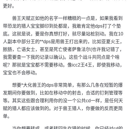
更好。
兽王天赋正如他的名字一样糟糕的一点是，如果我看到
带恐龙的猎人宝宝脚印到处都是，我敢肯定他dps打了个垫
底。这就是说，要是你真想打好，就尽量站桩别动。我在10
人副本中部分王的**dps是用兽王打出来的，比如亚夏火王，
脓肠，亡语女士，甚至是死亡使者萨鲁法尔(也许我记错了，
我需要查一下我的记录以确认)。这些个战斗共同点是个啥
呢？那就是宝宝都不需要移动。像icc2王4王，即使我移动，
宝宝也不会移动。
想要*大化兽王的dps非常简单，有那么几条在短暂的爆
发期间你要做到，比如在移动中的射击，合适的钉刺管理等
等。其实这些跟合理利用你的没一个公共cd一样，是任何天
赋的猎人都应该做到的。对于兽王猎人，你要做的反而更简
单。
当你想要转成，或者转回生存猎的时候，你已经对cd的