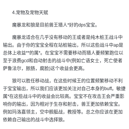
************
4.宠物及宠物天赋
魔暴龙和狼是目前兽王猎人*好的dps宝宝。
魔暴龙适合在几乎没有移动的王或者是纯木桩王战斗中
输出。由于你的宝宝全程在站桩输出，所以这些战斗中ap是
总体上收益**的属*。在宝宝不需要移动而猎人要频繁跑位以
至于浪费gcd和自动射击的战斗中(例如亡语女士，死亡使者
萨鲁法尔，脓肠，腐脸)这个收益会更高。
狼可以胜任移动战，在这些时候王的位置频繁移动不利
于宝宝输出，所以我们应该更加关注对自己本身的buff。敏捷
属*在这些战斗中的收益会比较高。宝宝不在攻击王会严重影
响你的输出，因为相对于生存和射击，兽王更加依赖宝宝。
例如玛洛嘉领主，空中舰艇战，教授等。总之你应该在更加
依赖自己输出的战斗中选择狼。