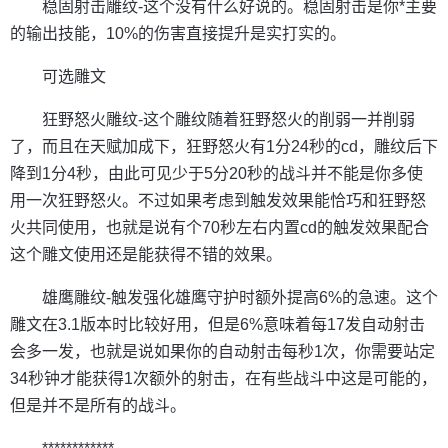
稳固射击雕纹-这个没有什么好说的。稳固射击是你*主要
的输出技能，10%的伤害直接提升是实打实的。
可选雕文
狂野怒火雕纹-这个雕纹随着狂野怒火的削弱一并削弱
了，而且在天赋加成下，狂野怒火有1分24秒的cd，雕纹后下
降到1分4秒，由此可见少于5分20秒的战斗并不能是你多使
用一次狂野怒火。不过如果考虑到触发效果能恰巧和狂野怒
火共同使用，也就是说有个70秒左右内置cd的触发效果配合
这个雕文使用还是能获得不错的效果。
雄鹰雕纹-触发强化雄鹰守护时额外提高6%的急速。这个
雕文在3.1版本时比较好用，但是6%意味着每17发自动射击
会多一发，也就是说如果你的自动射击每秒1次，你需要站定
34秒钟才能获得1次额外的射击，在有些战斗中这是可能的，
但是并不是所有的战斗。