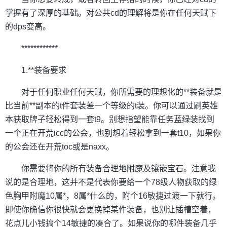
掌握有了深厚的基础。对公共cd的理解将是你在任何天赋下
的dps变高。
************
1.**装备要求
对于任何职业任何天赋，你所需要的理想化的**装备就是
比当前**副本的t件套装差一个等级的t装。你可以通过刷英雄
本获取牌子轻松得到一套t9。别想指望能靠任务蓝绿装找到
一个正在开荒icc的公会，也别想着轻松拿到一套t10，如果你
的公会还在开荒toc或是naxx。
你需要将你的所有装备合理地附魔及镶嵌宝石。注意我
说的是合理地，这并不是代表你要给一个78级人物获取的绿
色胸甲附魔10属*，8属*什么的，附个16敏捷过渡一下就行。
即使你确信你很快就会更换掉某件装备，也别让插槽空着，
花点儿小钱搞个14敏捷的凑合了。如果说你的哪件装备几乎