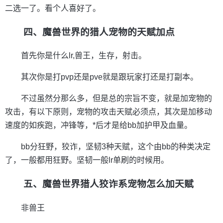
二选一了。看个人喜好了。
四、魔兽世界的猎人宠物的天赋加点
首先你是什么lr,兽王，生存，射击。
其次你是打pvp还是pve就是跟玩家打还是打副本。
不过虽然分那么多，但是总的宗旨不变，就是加宠物的
攻击，有以下原则，宠物的攻击天赋必须点，其次是加移动
速度的如疾跑，冲锋等，*后才是给bb加护甲及血量。
bb分狂野，狡诈，坚韧3种天赋，这个由bb的种类决定
了，一般都用狂野。坚韧一般lr单刷的时候用。
五、魔兽世界猎人狡诈系宠物怎么加天赋
非兽王