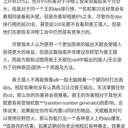
上升到15%)。也许5%伤害对于冲榜工会来说看起来十分巨
大，但是对于同一个王的dps排行榜，**名和第20名经常会有
着相同装备和天赋，但是伤害却相差6%之多。尽管你在dps
排行榜的前20名，甚至前100名都不会看到兽王猎人，但是
他们在那些非冲榜工会中仍然是有竞争力的。
尽管我本人认为使用一个更加简单的输出天赋会使猎人
获得更大的收益，但是这篇指南并非建议你转型为兽王猎
人，而是为那些试图用兽王天赋在raid中输出的猎人(无论是
为了何种原因)提供一个思路及方法。
兽王猎人不再能够像afk一般无脑按着一个键同时打出高
dps。相反如果你没有认真练习过过兽王输出，无法掌握住你
的cd，那么你的伤害将会很难看。兽王的伤害相对于其他天
赋更容易受随机数***(random number generator)的影响。总
体说来，如果能在你所有内置cd同时的物品、天赋触发时可
以使用狂野怒火，那么你能打出一个各种意义上的dps爆发，
**提高你的伤害。如果这期间你幸运地脸红各种暴击，效果会