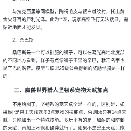
与拉克西里等同模型，陶褐毛皮与银白斑纹衬，托出黄
金尖牙百的犀利光泽。此为**宠，玩家高空飞行无法搜寻，需
贴近地面才能发觉。
2、桑巴斯
桑巴斯是一个可以驯服的狮子，可以在暮光高地北度部
的不同地方看到，样子有点像狮子王里的辛巴，就连名字也
是辛巴的谐音。模型与联盟25级公会得到的奖励坐骑是一样
的。
三、魔兽世界猎人坚韧系宠物天赋加点
不用给图了，坚韧系的宠天赋全是一样的，区别是，如
果你lr是兽王天赋就多3点宠物的技能点，否则bb只有14点天
赋，只能加出一个特殊技能。多玩里有的是，加耐的和防御
的天赋，再加上嘲讽和破斧就行了。如果不是兽王天赋只能