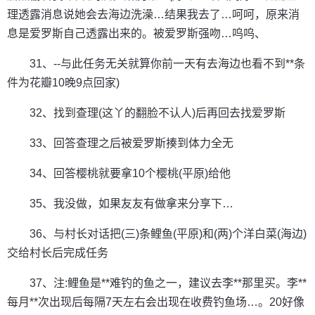
理透露消息说她会去海边洗澡…结果我去了…呵呵，原来消
息是爱罗斯自己透露出来的。被爱罗斯强吻…呜呜、
31、--与此任务无关就算你前一天有去海边也看不到**条
件为花瓣10晚9点回家)
32、找到查理(这丫的翻脸不认人)后再回去找爱罗斯
33、回答查理之后被爱罗斯揍到体力全无
34、回答樱桃就要拿10个樱桃(平原)给他
35、我没做，如果友友有做拿来分享下…
36、与村长对话把(三)条鲤鱼(平原)和(两)个洋白菜(海边)
交给村长后完成任务
37、注:鲤鱼是**难钓的鱼之一，建议去李**那里买。李**
每月**次出现后每隔7天左右会出现在收费钓鱼场…。20好像