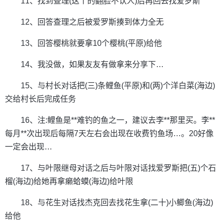
11、找到查理(这丫的翻脸不认人)后再回去找爱罗斯
12、回答查理之后被爱罗斯揍到体力全无
13、回答樱桃就要拿10个樱桃(平原)给他
14、我没做，如果友友有做拿来分享下…
15、与村长对话把(三)条鲤鱼(平原)和(两)个洋白菜(海边)
交给村长后完成任务
16、注:鲤鱼是**难钓的鱼之一，建议去李**那里买。李**
每月**次出现后每隔7天左右会出现在收费钓鱼场…。20好像
一定会出现…
17、与叶限继母对话之后与叶限对话找爱罗斯把(五)个石
榴(海边)给她再拿癞蛤蟆(海边)给叶限
18、与花生对话找杰克回去找花生拿(二十)小鲫鱼(海边)
给他