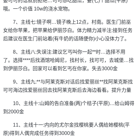
娶可可的话就别拒绝…可可想吃甜瓜，要(七)个甜瓜(平原)
哦。一个价值 10w的浇水宠物。
7、主线七:镜子啊…镜子晚上12点，村南。医生门前巫
女给你苹果，把苹果给伊丽莎白。体力精力减半注:接到任务
后建议在医生门前站着(有牛奶的话随便你)小心没体力了。
8、主线八:失误注:建议乞丐叫你一起**时…选择不用
了。选择****后找酒馆哈姆尼，找村长，找可可，去城堡…找
到伊丽莎白。回家可以看到乞丐在你家。失去3000金
9、主线九:**与阿莱克斯对话后找爱丽丝**找阿莱克斯找
可可海边找爱丽丝回去找阿莱克斯后去海边看看。提升力量
10、主线十:山姆的告白准备(两)个桔子(平原)…给山姆得
到2000金
11、主线十一:内向的尤尔金找樱桃要人偶给她樱桃(平
原)得到人偶完成任务得到3000金