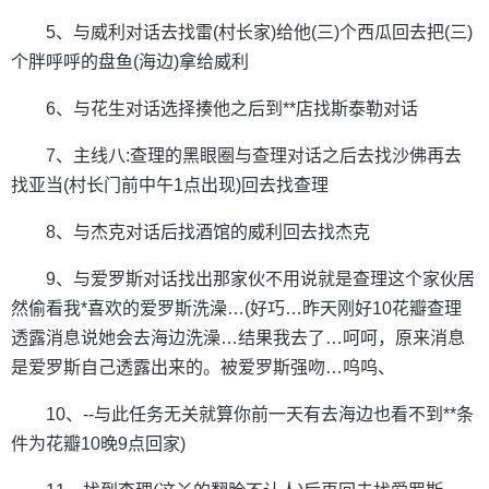
5、与威利对话去找雷(村长家)给他(三)个西瓜回去把(三)
个胖呼呼的盘鱼(海边)拿给威利
6、与花生对话选择揍他之后到**店找斯泰勒对话
7、主线八:查理的黑眼圈与查理对话之后去找沙佛再去
找亚当(村长门前中午1点出现)回去找查理
8、与杰克对话后找酒馆的威利回去找杰克
9、与爱罗斯对话找出那家伙不用说就是查理这个家伙居
然偷看我*喜欢的爱罗斯洗澡…(好巧…昨天刚好10花瓣查理
透露消息说她会去海边洗澡…结果我去了…呵呵，原来消息
是爱罗斯自己透露出来的。被爱罗斯强吻…呜呜、
10、--与此任务无关就算你前一天有去海边也看不到**条
件为花瓣10晚9点回家)