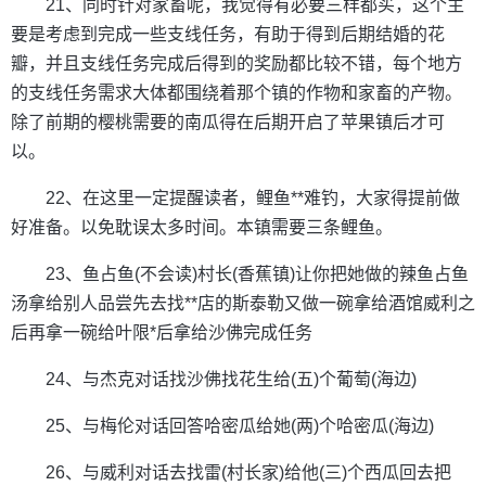
21、同时针对家畜呢，我觉得有必要三样都买，这个主
要是考虑到完成一些支线任务，有助于得到后期结婚的花
瓣，并且支线任务完成后得到的奖励都比较不错，每个地方
的支线任务需求大体都围绕着那个镇的作物和家畜的产物。
除了前期的樱桃需要的南瓜得在后期开启了苹果镇后才可
以。
22、在这里一定提醒读者，鲤鱼**难钓，大家得提前做
好准备。以免耽误太多时间。本镇需要三条鲤鱼。
23、鱼占鱼(不会读)村长(香蕉镇)让你把她做的辣鱼占鱼
汤拿给别人品尝先去找**店的斯泰勒又做一碗拿给酒馆威利之
后再拿一碗给叶限*后拿给沙佛完成任务
24、与杰克对话找沙佛找花生给(五)个葡萄(海边)
25、与梅伦对话回答哈密瓜给她(两)个哈密瓜(海边)
26、与威利对话去找雷(村长家)给他(三)个西瓜回去把