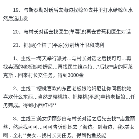
19、与斯泰勒对话后去海边找鲸鱼去井里打水给鲸鱼水
然后选出发
20、与村长对话去找医生(草莓镇)再去香蕉和医生对话
21、把(两)个桔子(平原)分别给叶限和威利
1、主线一:每天举行派对…与村长对话之后找可可…再
找卖酒的老板娘哈姆尼…再找医生维森特…*后找**店的阿莱
克斯…回来村长交任务。得到3000金
2、主线二:樱桃喜欢的东西老板娘哈姆尼让你问樱桃她
喜欢什么东西…当然是樱桃拉。把樱桃(平原)拿给老板娘…任
务完成。得到小西红柿**
3、主线三:美女伊丽莎白与村长对话之后先去找**店爱丽
丝，然后找可可…可可告诉你她去了海边。到海边，我x美女
啊…全村**美女…找村长交任务。得到钓鱼技能