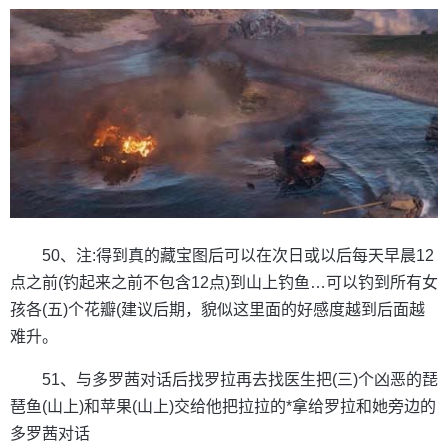
50、注:得到真的藏宝图后可以在次日或以后每天早晨12
点之前(钓起来之前不包含12点)到山上钓鱼…可以钓到所有女
孩各(五)个花瓣(建议后期，貌似这里面的好感度越到后面越
难升。
51、与多罗茜对话后找罗拉再去找医生把(三)个凶恶的琵
琶鱼(山上)和苹果(山上)交给他把拉拉的*拿给罗拉和她旁边的
多罗茜对话