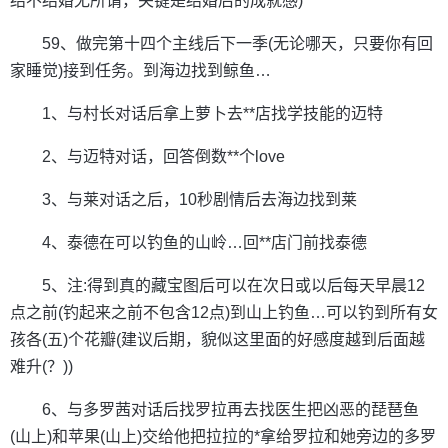
结不结婚无所谓，关键是结婚后的成就感)
59、做完第十四个主线后下一季(无论哪天，只要你有回
家睡觉)接到任务。到海边找到鲸鱼…
1、与村长对话后拿上萝卜去**店找学技能的迈特
2、与迈特对话，回答倒数**个love
3、与莱对话之后，10秒剧情后去海边找到莱
4、泰德在可以钓鱼的山岭…回**店门前找泰德
5、注:得到真的藏宝图后可以在次日或以后每天早晨12
点之前(钓起来之前不包含12点)到山上钓鱼…可以钓到所有女
孩各(五)个花瓣(建议后期，貌似这里面的好感度越到后面越
难升(？))
6、与多罗茜对话后找罗拉再去找医生把凶恶的琵琶鱼
(山上)和苹果(山上)交给他把拉拉的*拿给罗拉和她旁边的多罗