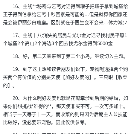
16、主线**:秘密与乞丐对话得到罐子把罐子拿到城堡给
王子得到信拿给乞丐十秒回家是可能的…但是就算你回家还
是会被伊丽莎白痛扁。区别就在于医生会不会来…体力减少
17、主线十八:消失的居民与尤尔金对话寻找村民平原1
个城堡2个高山2个海边3个回去找尤尔金得到5000金
18、好，第二天醒来到了第二个小岛，继续切入主题。
19、到了这里想和读者朋友们说下，宠物呢选择两个购
买两个有价值的分别是天使【加好友度的】。三只眼【收菜
的】。
20、为什么呢好友度也就是花瓣牵涉到后期的结婚，如
果你们想挑战*难得的**，那天使非买不可。一次可多加十。
相当于一天等于十一天，而收菜的则是因为后期主人公技能
比较好，没必要带宠物。因此仅供参考。