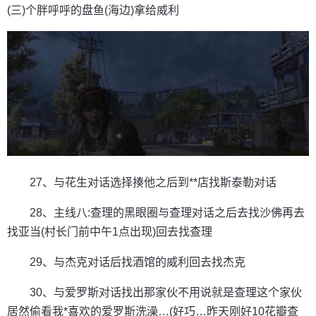
(三)个胖呼呼的盘鱼(海边)拿给威利
27、与花生对话选择揍他之后到**店找斯泰勒对话
28、主线八:查理的黑眼圈与查理对话之后去找沙佛再去
找亚当(村长门前中午1点出现)回去找查理
29、与杰克对话后找酒馆的威利回去找杰克
30、与爱罗斯对话找出那家伙不用说就是查理这个家伙
居然偷看我*喜欢的爱罗斯洗澡…(好巧…昨天刚好10花瓣查