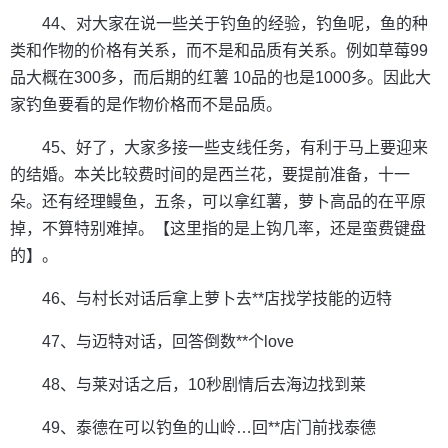
44、对大家在说一些关于钓鱼的经验，钓鱼呢，鱼的种
类和作物的价格有关系，而不是和品质有关系。例如草莓99
品大概在300多，而后期的红薯 10品的也是1000多。因此大
家钓鱼要看的是作物价格而不是品质。
45、好了，大家多接一些支线任务，有利于马上要迎来
的结婚。本关比较费时间的是西兰花，要提前准备，十一
朵。还有经理鳗鱼，五条，可以拿红薯，萝卜高品的在平原
掉，不算特别难掉。【这里指的是上钩几率，还是蛮费键盘
的】。
46、与村长对话后拿上萝卜去**店找学技能的迈特
47、与迈特对话，回答倒数**个love
48、与莱对话之后，10秒剧情后去海边找到莱
49、泰德在可以钓鱼的山岭…回**店门前找泰德