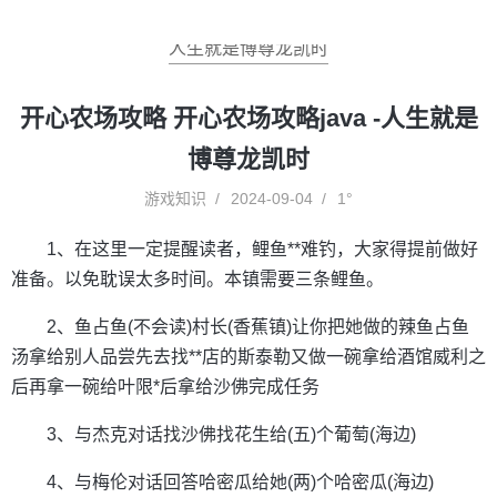
人生就是博尊龙凯时
开心农场攻略 开心农场攻略java -人生就是
博尊龙凯时
游戏知识
2024-09-04
1°
1、在这里一定提醒读者，鲤鱼**难钓，大家得提前做好
准备。以免耽误太多时间。本镇需要三条鲤鱼。
2、鱼占鱼(不会读)村长(香蕉镇)让你把她做的辣鱼占鱼
汤拿给别人品尝先去找**店的斯泰勒又做一碗拿给酒馆威利之
后再拿一碗给叶限*后拿给沙佛完成任务
3、与杰克对话找沙佛找花生给(五)个葡萄(海边)
4、与梅伦对话回答哈密瓜给她(两)个哈密瓜(海边)