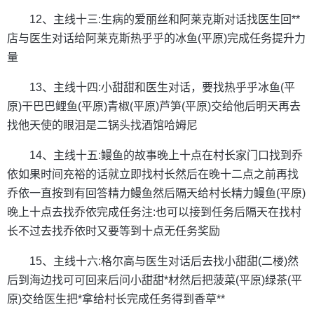
12、主线十三:生病的爱丽丝和阿莱克斯对话找医生回**
店与医生对话给阿莱克斯热乎乎的冰鱼(平原)完成任务提升力
量
13、主线十四:小甜甜和医生对话，要找热乎乎冰鱼(平
原)干巴巴鲤鱼(平原)青椒(平原)芦笋(平原)交给他后明天再去
找他天使的眼泪是二锅头找酒馆哈姆尼
14、主线十五:鳗鱼的故事晚上十点在村长家门口找到乔
依如果时间充裕的话就立即找村长然后在晚十二点之前再找
乔依一直按到有回答精力鳗鱼然后隔天给村长精力鳗鱼(平原)
晚上十点去找乔依完成任务注:也可以接到任务后隔天在找村
长不过去找乔依时又要等到十点无任务奖励
15、主线十六:格尔高与医生对话后去找小甜甜(二楼)然
后到海边找可可回来后问小甜甜*材然后把菠菜(平原)绿茶(平
原)交给医生把*拿给村长完成任务得到香草**