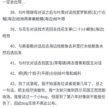
一定会出现…
38、与叶限继母对话之后与叶限对话找爱罗斯把(五)个石
榴(海边)给她再拿癞蛤蟆(海边)给叶限
39、与花生对话找杰克回去找花生拿(二十)小鲫鱼(海边)
给他
40、与斯泰勒对话后去海边找鲸鱼去井里打水给鲸鱼水
然后选出发
41、与村长对话去找医生(草莓镇)再去香蕉和医生对话
42、把(两)个桔子(平原)分别给叶限和威利
43、到了这里呢，我不知道各位读者是第几年了，总之
一句话，把主线尽快做完，我**次就只做到西兰花国王而悲剧
收场，我曾试过一个小bug，但是到了第六年好像就不能接任
务了，因此bug无效不再此公布。