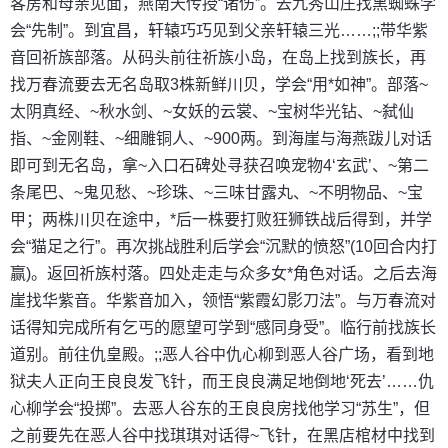
客房和母亲见面，燕南天传授“诸伤”。去九秀山庄找黑蜘蛛学
会“先制”。到宜昌，轩辕巧巧见到父亲轩辕三光……;;带华紫
音回祈族部落。从码头前往祈族小岛，在岛上找到族长，再
找万春流要去无名岛取3株新鲜川贝，学会“用*如神”。部落~
太阴真经、~秋水剑、~女妖的云裳、~宝树华光钻、~弑仙
指、~金刚鞋、~细雕铜人、~900两。到海崖与海燕跋儿对话
即可到无名岛，拿~入口石碑处寻获召唤宠物4‘玄武’、~第二
条尾巴、~鬼见愁、~珍珠、~三味甘露丸、~不明物品、~宝
甲；两株川贝在途中，*后一株要打败狂狮铁战后得到，并学
会“猫足之行”。再次挑战胜利后学会“沉默的愤怒”(10回合内打
赢)。返回祈族村落。四处走走与众多女*角色对话。之后去海
崖找华紫音。华紫音加入，领悟“紫霞幻影刀法”。与万春流对
话得知完成所有乞丐的愿望可学到“感同身受”。临行前找族长
道别。前往仇皇殿。;;恶人谷中仇心柳到恶人谷广场，看到地
狱夫人正向王良良发飞针，而王良良满足地倒地‘死去’……仇
心柳学会“投掷”。去恶人谷东的王良良房找他学习“苏生”，但
之前要先在恶人谷中找琪琪对话得~飞针，在黑店棺材中找到