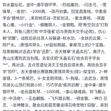
到水露仙花，途中~湘华银环甲、~烈焰魔剑、~闪击弓、~雪
锋草、~金创*、~1000两、~琼丹妙露。回宜昌客栈，华紫音
学会“憾地剑”。;;来到桃花谷~灵蛇剑法、~紫龙黄袍、~哭面
鬼心魔、~小行血*、~细雕铜人、~金钢鞋。用“断空剑法”打败
木人，到鱼儿居打败‘中华强者’后与燕南天交手(必败)，仇心
柳“觉醒”。战败后前往恶人谷躲避~秋水剑、~女妖的云裳、~
阴尸水。;;黑惜凤带头，ctrl鼠标跳越，拿屋顶上的2个宝箱。
找黑蜘蛛对话选1学会“迅影”。去天梯拿“天晶玄石”。离开九
秀山庄遭到武当包围。去安庆把“天晶玄石”给余百手学会
“**”，再对话，去点苍遗址消灭王恒良后得米券，再找余百手
学“恐吓”。去天香楼比赛跳舞(黑惜凤带头)得1~探宝铃，2~神
准镜，3~**条尾巴，4~女金刚项链，5~狗屎。;;去武当，黑惜
凤排头山顶打败顾小纤，巧巧学会“疾风剑舞”；途中拿~湘华
银环甲、~金丝盘蛇琴、~1000两、~泰山镇魂调。到飞雁山
庄~中活络*、~玉血麟脂、~飞升踏云靴、~锈金散、~神刃·巨
灵、~龙神鞭法，散会后和孤苍雁谈得召唤宠物3‘窃脂’，来到