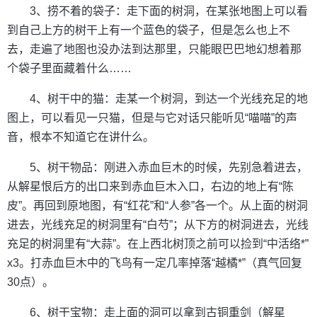
3、捞不着的袋子：走下面的树洞，在某张地图上可以看
到自己上方的树干上有一个蓝色的袋子，但是怎么也上不
去，走遍了地图也没办法到达那里，只能眼巴巴地幻想着那
个袋子里面藏着什么……
4、树干中的猫：走某一个树洞，到达一个光线充足的地
图上，可以看见一只猫，但是与它对话只能听见“喵喵”的声
音，根本不知道它在讲什么。
5、树干物品：刚进入赤血巨木的时候，先别急着进去，
从解星恨后方的出口来到赤血巨木入口，右边的地上有“陈
皮”。再回到原地图，有“红花”和“人参”各一个。从上面的树洞
进去，光线充足的树洞里有“白芍”；从下方的树洞进去，光线
充足的树洞里有“大蒜”。在上西北树顶之前可以捡到“中活络*”
x3。打赤血巨木中的飞鸟有一定几率掉落“越橘*”（真气回复
30点）。
6、树干宝物：走上面的洞可以拿到古铜重剑（解星