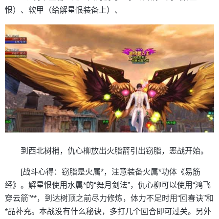
恨）、软甲（给解星恨装备上）、
到西北树梢，仇心柳放出火脂箭引出窃脂，恶战开始。
[战斗心得：窃脂是火属*，注意装备火属*功体《易筋
经》。解星恨使用水属*的“舞月剑法”，仇心柳可以使用“鸿飞
穿云箭”**，到达树顶之前尽力修炼，体力不足时用“回春诀”和
*品补充。本战没有什么秘诀，多打几个回合即可过关。另外