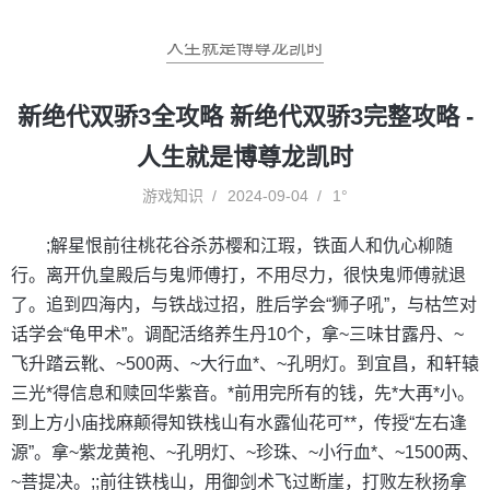
人生就是博尊龙凯时
新绝代双骄3全攻略 新绝代双骄3完整攻略 -
人生就是博尊龙凯时
游戏知识
2024-09-04
1°
;解星恨前往桃花谷杀苏樱和江瑕，铁面人和仇心柳随
行。离开仇皇殿后与鬼师傅打，不用尽力，很快鬼师傅就退
了。追到四海内，与铁战过招，胜后学会“狮子吼”，与枯竺对
话学会“龟甲术”。调配活络养生丹10个，拿~三味甘露丹、~
飞升踏云靴、~500两、~大行血*、~孔明灯。到宜昌，和轩辕
三光*得信息和赎回华紫音。*前用完所有的钱，先*大再*小。
到上方小庙找麻颠得知铁栈山有水露仙花可**，传授“左右逢
源”。拿~紫龙黄袍、~孔明灯、~珍珠、~小行血*、~1500两、
~菩提决。;;前往铁栈山，用御剑术飞过断崖，打败左秋扬拿