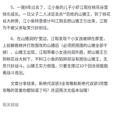
5、一晃8年过去了，江小鱼的儿子小虾江瑕在桃花谷里
快乐成长。一日父子二人决定去杀**百姓的山猪王，到了桃花
谷大树旁，江小鱼特意使计叫江瑕去把山猪王引出来，江瑕
为不被父亲耻笑只好前往。
6、在山猪洞的*里边，江瑕发现个小女孩被绑在那里，
上前解救她并打败围攻的山猪后（必须把周围的山猪全部干
掉），山猪王出现，江瑕带着小女孩向洞外跑，把山猪王引
到桃花谷大树下，不料江小鱼的陷阱却没有困住山猪王，无
奈只好战斗。山猪王实力很强，只要支撑过10个回合就能脱
离战斗逃出。
文章分享结束，新绝代双骄3全攻略和新绝代双骄3完整
攻略的答案你都知道了吗？欢迎再次光临本站哦！
相关链接