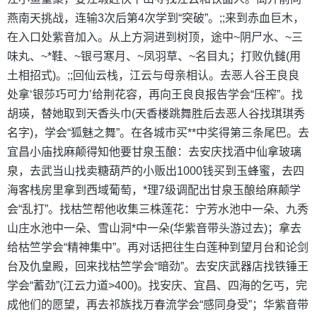
燕南天挑战，连输3次后第4次学到“突破”。;;来到赤血巨木，
在入口处紫音加入。从上方洞进到树顶，途中~阴尸水、~三
味丸、~*鞋、~银弓寒月、~凤羽草、~名目丸；打败仇雠(用
土相招式)。;;回仙云栈，江云与母亲相认。去恶人谷王良良
处拿‘银莎巧可力’给荆花容，再向王良良报告学会“压榨”。找
胡瑛，替她取到天香头巾(天香楼跳舞胜后去恶人谷找琪琪秀
名字)，学会“狐魅之舞”。在各城市买**中奖得第三条尾巴。去
宜昌小庙找麻颠得知他要甘泉玉酿：去安庆找酒中仙拿玻璃
泉，去武当山找卖糖葫芦的小贩出1000钱买到玉蜂蜜，去四
海客栈房里拿到西域葡萄，*理7级调配出甘泉玉酿给麻颠学
会“乱打”。找枯竺帮他收集三株莲花：宁芳水池中一朵、九秀
山庄水池中一朵、雪山洞*中一朵(华紫音带头游过去)；拿去
给枯竺学会“精神集中”。再对话把往生白莲种到望月台和论剑
台及仇皇殿，回来找枯竺学会“暗劲”。去安庆武器店找铁锤王
学会“蓄劲”(江云力道>400)。找安庆、宜昌、四海的乞丐，完
成他们的愿望，再去祁族找万春流学会“感同身受”；华紫音带