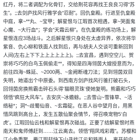
红丹，将二者调配为化骨钉，交给荆花容再找王良良习得“苏
生”。;;去剑庐找风行雅学会“忍耐”。回仇皇殿。行进至仇皇殿
中庭，拿~**丸、~宝甲；解星恨与江瑕首次相遇，拿~哭面鬼
心魔、~大行血*；学会“天霜云柳”。在仇皇殿的练功场上，解
星恨连应3场战斗。之后解星恨只身处在太虚异界，依次将华
紫音、仇心柳和铁面人找到后，再与胡夫人交谈可重新回到
人间(左右上下下上上上上上上)。;;去宜昌，遇到空空儿、贺
崇将巧巧的白鸟玉佩偷走**，得知是四海翎茵大嫂授意而为，
前往四海~蛛延、~2000两、~金阙断魂刀法；见到翎茵双目
失明，她道出个中原委。到西南方剑庐找风行骓打破石头，
回翎茵房换熊霸击碎石头得‘猫眼灵珠’使她复明。熊霸和巧巧
领悟“疯狂大风车”。去安庆~冰蟾蜍。;;去雪山~雪锋草、~活
络秘*；洞*~歧蜀仙音、~玄霜碇。在恶人谷中望月台，用黑
惜凤跳到高台上，发生五散仙聚会情节，得召唤宠物5‘白
虎’。江瑕回仙云栈和解星恨再次碰战。正要了结解星恨时燕
南天和鬼师傅赶到……江云离去。领悟“翔凤戏彩霞”。苏樱和
江小鱼重聚，要江瑕赶快下山寻找江云和铁面人。离开前向