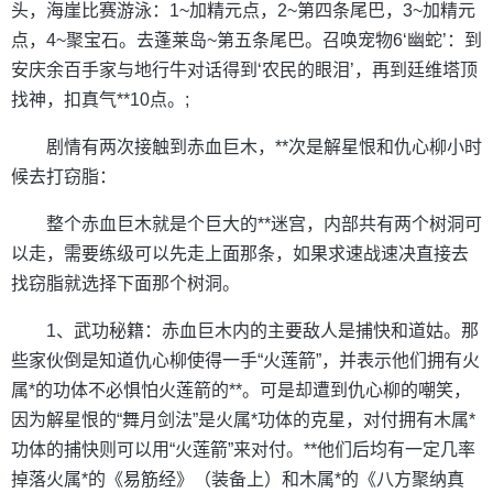
头，海崖比赛游泳：1~加精元点，2~第四条尾巴，3~加精元
点，4~聚宝石。去蓬莱岛~第五条尾巴。召唤宠物6‘幽蛇’：到
安庆余百手家与地行牛对话得到‘农民的眼泪’，再到廷维塔顶
找神，扣真气**10点。;
剧情有两次接触到赤血巨木，**次是解星恨和仇心柳小时
候去打窃脂：
整个赤血巨木就是个巨大的**迷宫，内部共有两个树洞可
以走，需要练级可以先走上面那条，如果求速战速决直接去
找窃脂就选择下面那个树洞。
1、武功秘籍：赤血巨木内的主要敌人是捕快和道姑。那
些家伙倒是知道仇心柳使得一手“火莲箭”，并表示他们拥有火
属*的功体不必惧怕火莲箭的**。可是却遭到仇心柳的嘲笑，
因为解星恨的“舞月剑法”是火属*功体的克星，对付拥有木属*
功体的捕快则可以用“火莲箭”来对付。**他们后均有一定几率
掉落火属*的《易筋经》（装备上）和木属*的《八方聚纳真