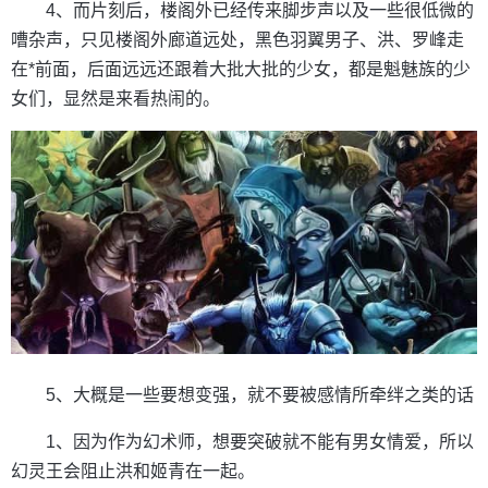
4、而片刻后，楼阁外已经传来脚步声以及一些很低微的
嘈杂声，只见楼阁外廊道远处，黑色羽翼男子、洪、罗峰走
在*前面，后面远远还跟着大批大批的少女，都是魁魅族的少
女们，显然是来看热闹的。
5、大概是一些要想变强，就不要被感情所牵绊之类的话
1、因为作为幻术师，想要突破就不能有男女情爱，所以
幻灵王会阻止洪和姬青在一起。