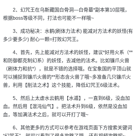
2、幻咒王在乌斯藏国白骨洞—白骨墓*副本第10层哦，
根据boss等级不同，打法也可能不一样哦~
3、成功秘决：水鹤(刷体力法术) 能减对方法术的妖怪(有
多少要多少) 耐心一颗=打败幻咒王。
4、首先，先上能减对方法术的妖怪，建议*好用火系（**
和防御都克制幻系）的妖怪，去减他的法术。比如镰爪火兽
（刷体力和抗*），就是不错的选择哦。在宝象国的平顶山就
可以捕捉到镰爪火兽的**形态含火兽了哦~多准备几只镰爪火
兽，利用【削法之术】这个技能，降低幻咒王6级法术。
5、然后上太虚水云鹤用【水遁】，一直到6级，没血加
血。然后用【混沌仙气】。把法术升到6级，依然是没血加
血，等加满法术之后，就可以开打了哦~
6、其他更多的方式可以参考在游戏页面下方搜索关键词
“幻咒王”，就可以看到了很多攻略了哦，还有视频攻略呢~