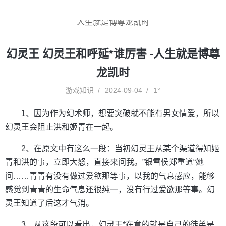
人生就是博尊龙凯时
幻灵王 幻灵王和呼延*谁厉害 -人生就是博尊
龙凯时
游戏知识
2024-09-04
1°
1、因为作为幻术师，想要突破就不能有男女情爱，所以
幻灵王会阻止洪和姬青在一起。
2、在原文中有这么一段：当初幻灵王从某个渠道得知姬
青和洪的事，立即大怒，直接来问我。”银雪侯郑重道“她
问……青青有没有做过爱欲那等事，以我的气息感应，能够
感觉到青青的生命气息还很纯一，没有行过爱欲那等事。幻
灵王知道了后这才气消。
3、从这段可以看出，幻灵王*在意的就是自己的徒弟是