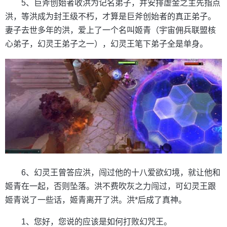
5、巨斧创始者收洪为记名弟子，并安排虚金之主先指点
洪，等洪成为封王级不朽，才算是巨斧创始者的真正弟子。
妻子去世多年的洪，爱上了一个名叫姬青（宇宙佣兵联盟核
心弟子，幻灵王弟子之一），幻灵王笔下弟子全是单身。
6、幻灵王曾答应洪，闯过他的十八爱欲幻境，就让他和
姬青在一起，否则坠落。洪不费吹灰之力闯过，可幻灵王跟
姬青说了一些话，姬青离开了洪。洪*后成了真神。
1、您好，您说的应该是如何打败幻咒王。