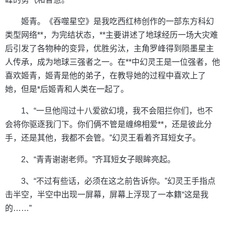
姬青。《吞噬星空》是我吃西红柿创作的一部东方科幻
类型网络**，为完结状态，**主要讲述了地球经历一场大灾难
后引发了各物种的变异，优胜劣汰，主角罗峰得到陨墨星主
人传承，成为地球三强者之一。在**中幻灵王是一位强者，他
喜欢姬青，姬青是他的弟子，在教导她的过程中喜欢上了
她，但是*后姬青和人类在一起了。
1、“一旦他闯过十八爱欲幻境，我不会阻拦你们，也不
会将你驱逐我门下。你们俩不管是缠绵相爱**，还是彼此分
手，还是其他，我都不会管。”幻灵王看着齐耳短女子。
2、“青青谢谢老师。”齐耳短女子眼眸亮起。
3、“不过有些话，必须在这之前告诉你。”幻灵王手指点
击半空，半空中出现一屏幕，屏幕上浮现了一本籍“这是我
的……”