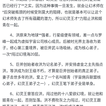
否已经行了**之实，因为这种事情一旦发生，就会让幻术师在
*后突破瓶颈的时候受到莫大的阻碍，也就是基本可以让这个
幻术师失去了所有蕴藏的潜力，所以幻灵王才*力阻止洪和姬
青在一起。
4、洪原来为地球**强者，行星级便有领域，差一点与罗
峰一起成为虚拟宇宙公司核心成员。后被时光界主洛收为弟
子，修心第三重境界，被巨斧武斗场吸纳，成为核心弟子，
一次*闯过幻境海20层。
5、巨斧创始者收洪为记名弟子，并安排虚金之主先指点
洪，等洪成为封王级不朽，才算是巨斧创始者的真正弟子。
妻子去世多年的洪，爱上了一个名叫姬青（宇宙佣兵联盟核
心弟子，幻灵王弟子之一），幻灵王笔下弟子全是单身。
6、幻灵王曾答应洪，闯过他的十八爱欲幻境，就让他和
姬青在一起，否则坠落。洪不费吹灰之力闯过，可幻灵王跟