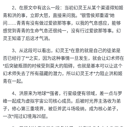
2、在原文中有这么一段：当初幻灵王从某个渠道得知姬
青和洪的事，立即大怒，直接来问我。”银雪侯郑重道“她
问……青青有没有做过爱欲那等事，以我的气息感应，能够
感觉到青青的生命气息还很纯一，没有行过爱欲那等事。幻
灵王知道了后这才气消。
3、从这段可以看出，幻灵王*在意的就是自己的徒弟是
否已经行了**之实，因为这种事情一旦发生，就会让幻术师在
*后突破瓶颈的时候受到莫大的阻碍，也就是基本可以让这个
幻术师失去了所有蕴藏的潜力，所以幻灵王才*力阻止洪和姬
青在一起。
4、洪原来为地球**强者，行星级便有领域，差一点与罗
峰一起成为虚拟宇宙公司核心成员。后被时光界主洛收为弟
子，修心第三重境界，被巨斧武斗场吸纳，成为核心弟子，
一次*闯过幻境海20层。