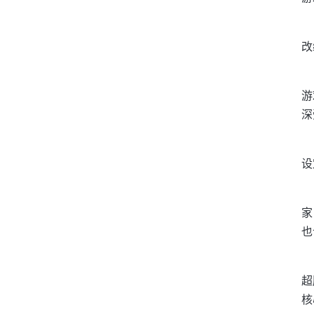
改
游
深
设
家
也
超
核