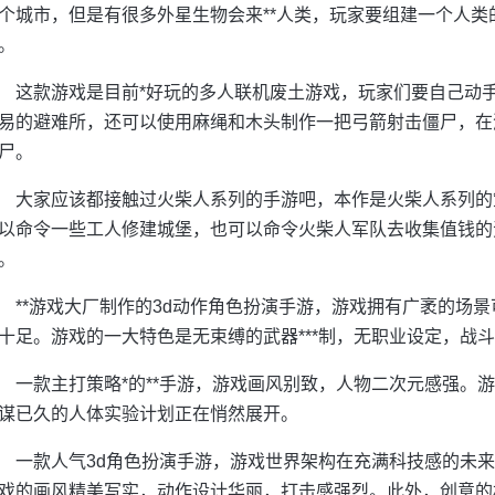
个城市，但是有很多外星生物会来**人类，玩家要组建一个人
。
这款游戏是目前*好玩的多人联机废土游戏，玩家们要自己动
易的避难所，还可以使用麻绳和木头制作一把弓箭射击僵尸，在
尸。
大家应该都接触过火柴人系列的手游吧，本作是火柴人系列的
以命令一些工人修建城堡，也可以命令火柴人军队去收集值钱的
。
**游戏大厂制作的3d动作角色扮演手游，游戏拥有广袤的场
十足。游戏的一大特色是无束缚的武器***制，无职业设定，战斗
一款主打策略*的**手游，游戏画风别致，人物二次元感强。游
谋已久的人体实验计划正在悄然展开。
一款人气3d角色扮演手游，游戏世界架构在充满科技感的未
戏的画风精美写实，动作设计华丽，打击感强烈。此外，创意的