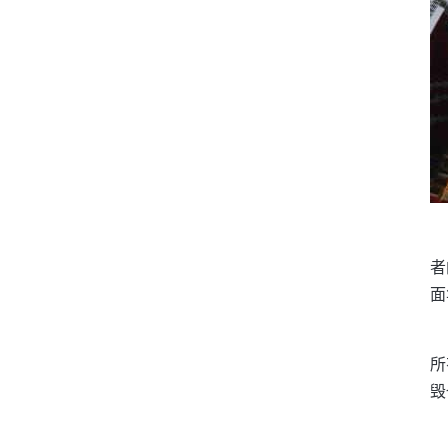
者
面
所
毁