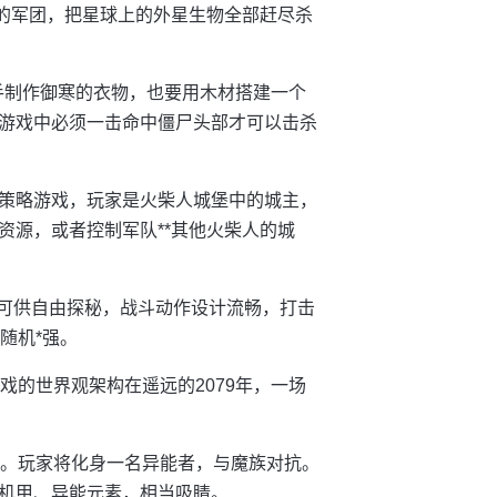
类的军团，把星球上的外星生物全部赶尽杀
手制作御寒的衣物，也要用木材搭建一个
游戏中必须一击命中僵尸头部才可以击杀
策略游戏，玩家是火柴人城堡中的城主，
资源，或者控制军队**其他火柴人的城
景可供自由探秘，战斗动作设计流畅，打击
随机*强。
戏的世界观架构在遥远的2079年，一场
来。玩家将化身一名异能者，与魔族对抗。
机甲、异能元素，相当吸睛。