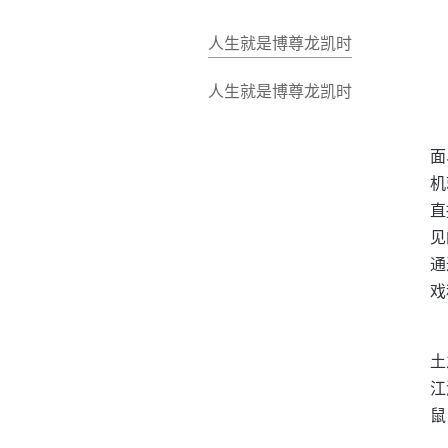
人生就是博尊龙凯时
人生就是博尊龙凯时
面
机
直
见
通
戏
土
江
鼠