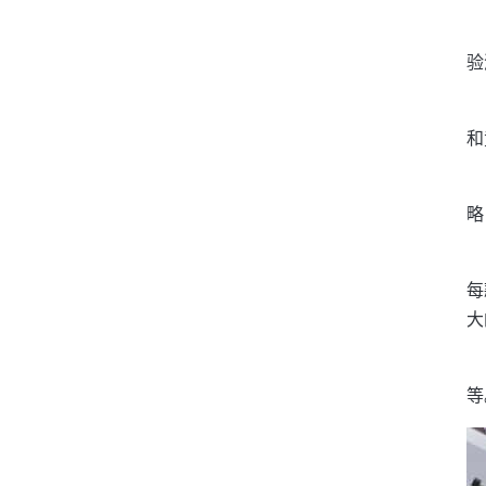
验
和
略
每
大
等