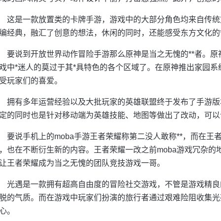
这是一款放置类的卡牌手游，游戏中的大部分角色均来自传统
编经典，融汇了创意的想法，休闲的同时，还能感受东方文化的
要说到开放世界动作冒险手游那么原神是当之无愧的**者。原
戏中*迷人的莫过于其*具特色的各个区域了。在原神推出家园
受玩家们的喜爱。
拥有多年运营经验以及大批玩家的英雄联盟终于发布了手游版
定的同时也是针对移动端为英雄技能、地图等做出了改动，可以
要说手机上的moba手游王者荣耀称第二没人敢称**，而在
，也在不断衍生新的内容。王者荣耀一改之前moba游戏冗杂的
让王者荣耀成为当之无愧的团队竞技游戏一哥。
光遇是一款拥有超高自由度的冒险社交游戏，不管是游戏精良
脱的气质。而在游戏中玩家们扮演的旅行者通过艰难险阻收集光
心。