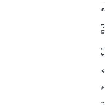
一
绝
简
僵
可
堡
感
蓄
游