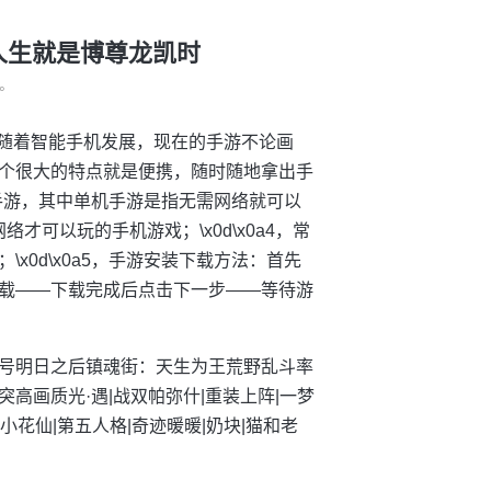
-人生就是博尊龙凯时
°
2，随着智能手机发展，现在的手游不论画
个很大的特点就是便携，随时随地拿出手
络手游，其中单机手游是指无需网络就可以
才可以玩的手机游戏；\x0d\x0a4，常
0d\x0a5，手游安装下载方法：首先
载——下载完成后点击下一步——等待游
号明日之后镇魂街：天生为王荒野乱斗率
突高画质光·遇|战双帕弥什|重装上阵|一梦
小花仙|第五人格|奇迹暖暖|奶块|猫和老