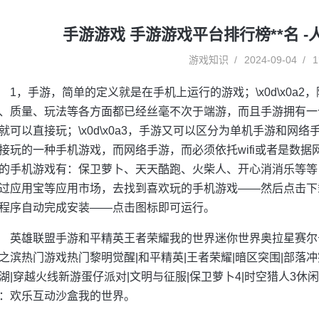
手游游戏 手游游戏平台排行榜**名 
游戏知识
2024-09-04
1
1，手游，简单的定义就是在手机上运行的游戏；\x0d\x0a
、质量、玩法等各方面都已经丝毫不次于端游，而且手游拥有一
就可以直接玩；\x0d\x0a3，手游又可以区分为单机手游和网
接玩的一种手机游戏，而网络手游，而必须依托wifi或者是数据网络
的手机游戏有：保卫萝卜、天天酷跑、火柴人、开心消消乐等等；\x
过应用宝等应用市场，去找到喜欢玩的手机游戏——然后点击下
程序自动完成安装——点击图标即可运行。
英雄联盟手游和平精英王者荣耀我的世界迷你世界奥拉星赛尔
之滨热门游戏热门黎明觉醒|和平精英|王者荣耀|暗区突围|部落冲
湖|穿越火线新游蛋仔派对|文明与征服|保卫萝卜4|时空猎人3休闲
：欢乐互动沙盒我的世界。