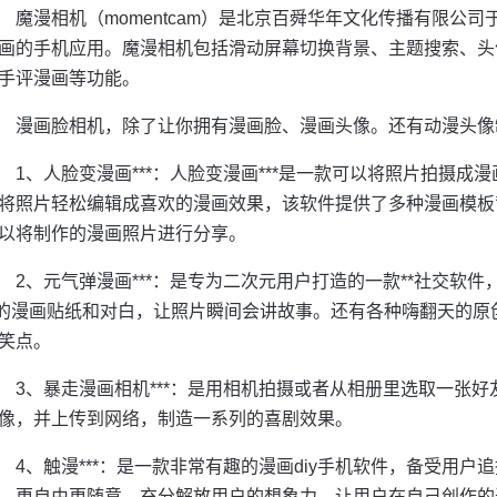
魔漫相机（momentcam）是北京百舜华年文化传播有限公司
画的手机应用。魔漫相机包括滑动屏幕切换背景、主题搜索、头
手评漫画等功能。
漫画脸相机，除了让你拥有漫画脸、漫画头像。还有动漫头像
1、人脸变漫画***：人脸变漫画***是一款可以将照片拍摄
将照片轻松编辑成喜欢的漫画效果，该软件提供了多种漫画模板
以将制作的漫画照片进行分享。
2、元气弹漫画***：是专为二次元用户打造的一款**社交软
*的漫画贴纸和对白，让照片瞬间会讲故事。还有各种嗨翻天的
笑点。
3、暴走漫画相机***：是用相机拍摄或者从相册里选取一张
像，并上传到网络，制造一系列的喜剧效果。
4、触漫***：是一款非常有趣的漫画diy手机软件，备受用
，更自由更随意，充分解放用户的想象力，让用户在自己创作的