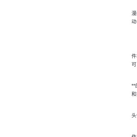
漫
动
件
可
*
和
头
作