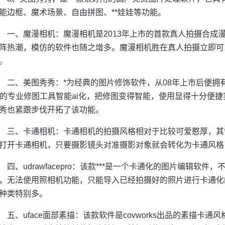
能边框、魔术场景、自由拼图、**娃娃等功能。
一、魔漫相机：魔漫相机是2013年上市的首款真人拍摄合成漫
阵热潮，模仿的软件也随之增多。魔漫相机胜在真人拍摄立即可
。
二、美图秀秀：*为经典的图片修饰软件，从08年上市后便拥
s的专业修图工具智能ai化，把修图变得智能，使用显得十分便
秀也紧跟步伐开拓了该功能。
三、卡通相机：卡通相机的拍摄风格相对于比较可爱憨厚，其
打开卡通相机，只要摄影镜头对准摄影对象就会转化为卡通风格
四、udrawfacepro：该款***是一个卡通化的图片编辑软
，无法使用照相机功能，只能导入已经拍摄好的照片进行卡通化
种类特别多。
五、uface面部素描：该款软件是covworks出品的素描卡通风格