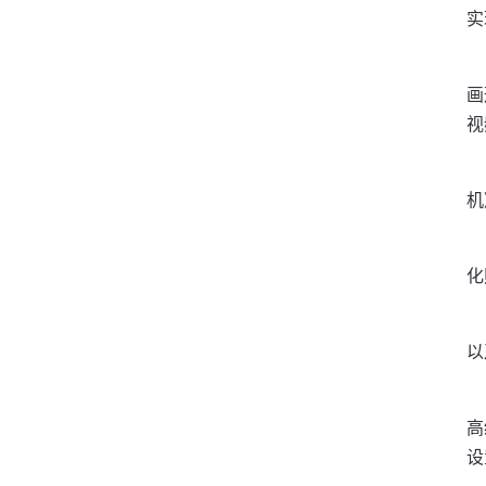
实
画
视
机
化
以
高
设