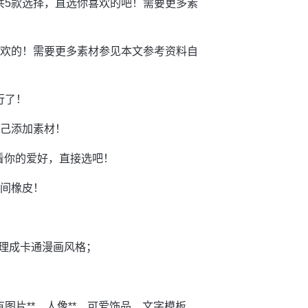
共5款选择，直选你喜欢的吧！需要更多素
喜欢的！需要更多素材参见本文参考资料自
行了！
自己添加素材！
看你的爱好，直接选吧！
中间橡皮！
处理成卡通漫画风格；
图片**、人像**、可爱饰品、文字模板、