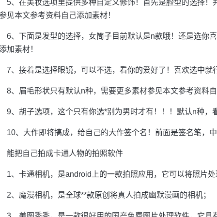
5、在美妆选项里提供多种自定义修饰！首先是脸型的选择！
参见本文参考资料自己添加素材！
6、下面是发型的选择，女筒子目前默认是n款哦！还是选你
添加素材！
7、接着是选择眼镜，可以不选，看你的爱好了！喜欢选中就
8、眉毛形状只有默认n种，需要更多素材参见本文参考资料
9、胡子选项，这个只有你选*别为男时才有！！！默认n种，
10、大作即将搞成，给自己的大作签个名！前面是签名笔，
能把自己拍成卡通人物的拍照软件
1、卡通相机，是android上的一款拍照应用，它可以将照片
2、魔漫相机，是全球**款原创将真人拍成幽默漫画的相机；
3、美图秀秀，是一款很好用的国产免费图片处理软件，它具有