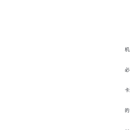
机
必
卡
的