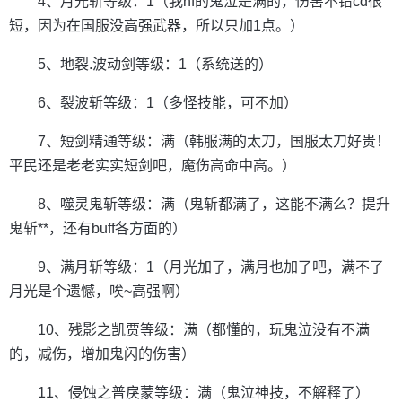
4、月光斩等级：1（我hf的鬼泣是满的，伤害不错cd很
短，因为在国服没高强武器，所以只加1点。）
5、地裂.波动剑等级：1（系统送的）
6、裂波斩等级：1（多怪技能，可不加）
7、短剑精通等级：满（韩服满的太刀，国服太刀好贵！
平民还是老老实实短剑吧，魔伤高命中高。）
8、噬灵鬼斩等级：满（鬼斩都满了，这能不满么？提升
鬼斩**，还有buff各方面的）
9、满月斩等级：1（月光加了，满月也加了吧，满不了
月光是个遗憾，唉~高强啊）
10、残影之凯贾等级：满（都懂的，玩鬼泣没有不满
的，减伤，增加鬼闪的伤害）
11、侵蚀之普戾蒙等级：满（鬼泣神技，不解释了）