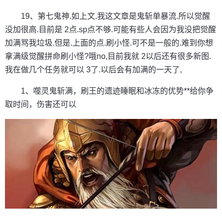
19、第七鬼神.如上文.我这文章是鬼斩单暴流.所以觉醒
没加很高.目前是 2点.sp点不够.可能有些人会因为我没把觉醒
加满骂我垃圾.但是.上面的点.刷小怪.可不是一般的.难到你想
拿满级觉醒拼命刷小怪?哦no,目前我就 2以后还有很多新图.
我在做几个任务就可以 3了.以后会有加满的一天了,
1、噬灵鬼斩满，刷王的遗迹睡眠和冰冻的优势**给你争
取时间，伤害还可以