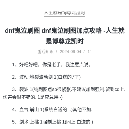
人生就是博尊龙凯时
dnf鬼泣刷图 dnf鬼泣刷图加点攻略 -人生就
是博尊龙凯时
游戏知识
2024-09-04
1°
1、好吧好吧，你是老手，我注意点说。
2、波动:地裂波动剑 1(白送的.*了)
3、裂波 1(纯刷图点sp很紧张.不建议加到强制.留到cd上.
伤害会很不错的, 1是应急用~)
4、血气:崩山 1(系统白送的--.)其他不加.
5、剑术:上挑 1强制上挑 1(同上.白送的.)