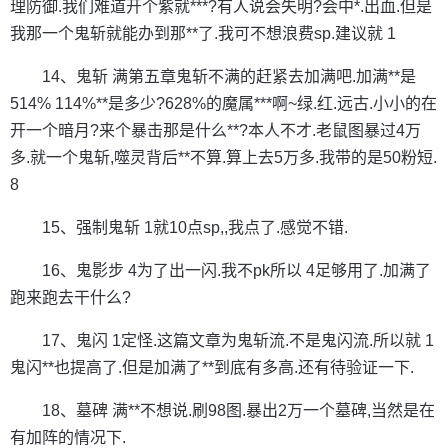
理防御.我们难道开个紫就***?有人说会失明?会中*.出血.但是
我那一个鬼斩就能办到那**了.我可不想浪费sp.建议就 1
14、鬼斩 满第五章鬼斩不满的赶紧去加满吧.加满**是
514% 114%**是多少?628%的魔属***啊~绿.红.远古.小小的在
开一个暗月?来个暴击那是什么**?本人不才.老鼠图暴过4万
多.就一个鬼斩,噬灵背后**不算.算上去5万多.我带的是50粉短.
8
15、强制鬼斩 1就10点sp,,我点了.感觉不错.
16、鬼影步 4为了出一闪.我不pk所以 4足够用了.加满了
跑来跑去干什么?
17、鬼闪 1定怪.这篇文章为鬼斩流.不是鬼闪流.所以就 1
鬼闪**也提高了.但是加满了**到底有多高.还有待验证一下.
18、墓碑 满**不想说.刷98图.暴出2万一个墓碑,当然是在
有加阵的情况下.