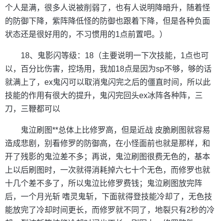
个人是满，很多人说被削弱了，也有人说明降暗升，随着怪
的防御下降，紫阵降低怪的防御也跟着下降，但是各种负面
状态还是很好用的，不习惯用的1点前置吧。）
18、鬼影闪等级：18（主要说明一下次技能，1点也可
以，百分比伤害，控场用，我加18点是因为sp不够，够的话
就满上了，ex鬼闪可以取消鬼闪完之后的僵直时间，所以此
技能的作用有很大的提升，鬼闪完回头ex冰阵各种阵，三
刀，三鞭都可以
鬼泣刷图**总体上比修罗高，但是近战 皮脆刷图就容易
造成悲剧，别看修罗的防御高，在小怪面前也就是那样，和
开了残影的鬼泣差不多；再说，鬼泣刷图很费无色的，基本
上以后刷图时，一次就得消耗掉六七十个无色，而修罗也就
十几个差不多了，所以鬼泣比修罗费钱；鬼泣刷图放完阵
后，一个月光斩 嗜灵鬼斩，下面就得登技能冷却了，无色技
能放完了冷却时间更长，而修罗就不同了，地裂只有2秒的冷