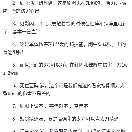
2、红阵满，绿阵满，这是刷图鬼都知道的， 智力，-魔
防，**的伤害输出
3、鬼影闪。 1（只要放着找的时候在红阵和绿阵里就行
了，基本一管血）
4、这是单体伤害输出*大的45技能，刷牛头统帅，王的
遗迹*明显
5、而且后面的3刀可以群。在红阵和绿阵中伤害一刀1w
到2w血
6、死亡墓碑 满，这个可是我们鬼泣的看家技能啊对大
型boss的伤害不是盖的
7、刷图上调不 ，突连刺不 ，空连不
8、短剑精通满，要是高强化的太刀可以点太刀精通
9、远古记忆 满，我拿邪灵饮血剑，13级的远古记忆加