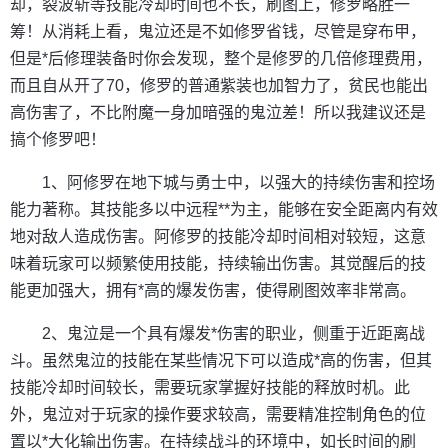
却，裂波斩等技能冷却时间也不长，刷图上，修罗略胜一
筹！从消耗上看，鬼泣还是不如修罗省钱，尽管是穿布甲，
但是*后修理装备时你会发现，整个是修罗的几倍修理费用，
而且自从开了70，修罗的普通紫装也加智力了，贫民也能出
高伤害了，不比附魔一身加暗强的鬼泣差！所以我建议还是
搞个修罗吧！
1、阿修罗在地下城与勇士中，以强大的持续伤害和控场
能力著称。其技能多以中远程**为主，能够在安全距离内有效
地对敌人造成伤害。阿修罗的技能冷却时间相对较短，这意
味着玩家可以频繁使用技能，持续输出伤害。其觉醒后的技
能更加强大，拥有*高的爆发伤害，使得刷图效率非常高。
2、鬼泣是一个具有爆发*伤害的职业，侧重于近距离战
斗。虽然鬼泣的技能在某些情况下可以造成*高的伤害，但其
技能冷却时间较长，需要玩家掌握好技能的释放时机。此
外，鬼泣对于玩家的操作要求较高，需要精准控制角色的位
置以*大化输出伤害。在持续战斗的环境中，如长时间的刷