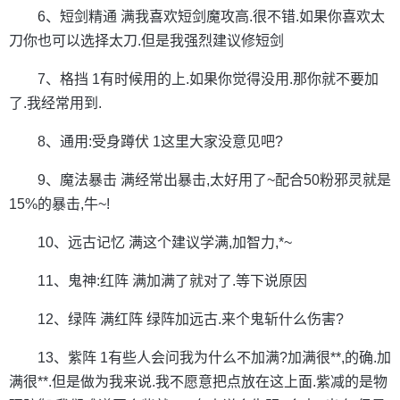
6、短剑精通 满我喜欢短剑魔攻高.很不错.如果你喜欢太
刀你也可以选择太刀.但是我强烈建议修短剑
7、格挡 1有时候用的上.如果你觉得没用.那你就不要加
了.我经常用到.
8、通用:受身蹲伏 1这里大家没意见吧?
9、魔法暴击 满经常出暴击,太好用了~配合50粉邪灵就是
15%的暴击,牛~!
10、远古记忆 满这个建议学满,加智力,*~
11、鬼神:红阵 满加满了就对了.等下说原因
12、绿阵 满红阵 绿阵加远古.来个鬼斩什么伤害?
13、紫阵 1有些人会问我为什么不加满?加满很**,的确.加
满很**.但是做为我来说.我不愿意把点放在这上面.紫减的是物