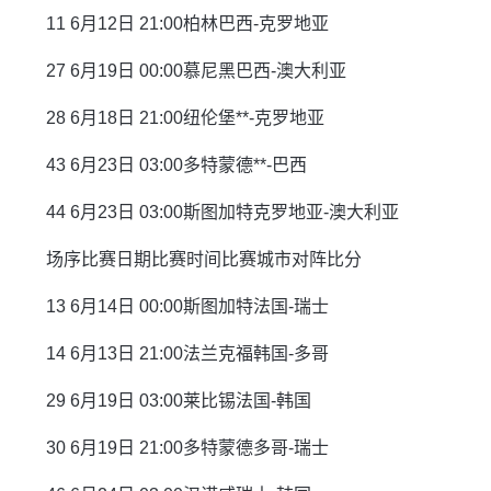
11 6月12日 21:00柏林巴西-克罗地亚
27 6月19日 00:00慕尼黑巴西-澳大利亚
28 6月18日 21:00纽伦堡**-克罗地亚
43 6月23日 03:00多特蒙德**-巴西
44 6月23日 03:00斯图加特克罗地亚-澳大利亚
场序比赛日期比赛时间比赛城市对阵比分
13 6月14日 00:00斯图加特法国-瑞士
14 6月13日 21:00法兰克福韩国-多哥
29 6月19日 03:00莱比锡法国-韩国
30 6月19日 21:00多特蒙德多哥-瑞士