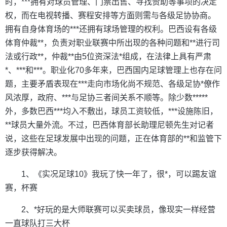
时，***拥有对球员管理、门票出售、寻找赞助等事项的决定
权，而在电视转播、赛程安排等方面则需与各级足协协商。
拥有自身体育场的***还拥有球场管理的权利。巴西设有各级
体育仲裁**，负责对职业联赛中所出现的各种问题和**进行司
法或行政**，仲裁**由5位资深法*组成，在法律上具有严肃
*、***和***。职业化70多年来，巴西国内足球管理上也存在问
题，主要矛盾表现在***走向市场化尚不规范、各级足协*僚作
风浓厚，政府、***与足协三者间关系不顺等。除少数*****
外，多数巴西***均入不敷出，球员工资较低，***设施陈旧，
**球员大量外流。不过，巴西体育部长助理尼顿先生对记者
说，这些在足球发展中出现的问题，正在体育部的**和监管下
逐步获得解决。
1、《实况足球10》我玩了快一年了，很*，可以踢友谊
赛，杯赛
2、*好玩的是大师联赛可以买卖球员，像现实一样经营
一直球队打三大杯