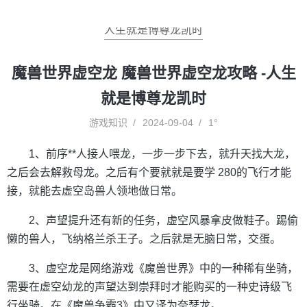
人生就是博尊龙凯时
魔兽世界虚空龙 魔兽世界虚空龙攻略 -人生
就是博尊龙凯时
游戏知识
2024-09-04
1°
1、前序**人接人喂龙，一步一步下去，就升天找大龙，
之后会去解救母龙。之后有个要就就是要学 280的飞行才能
接，就能去虚空岛兽人领地做日常。
2、声望提升还有新的任务，虚空风暴拿皮做鞋子。踢偷
懒的兽人，飞纳格兰杀王子。之后就是无脑日常，交蛋。
3、虚空龙是网络游戏《魔兽世界》中的一种稀有坐骑，
需要在虚空幼龙的声望达到崇拜时才能购买的一种史诗级飞
行坐骑。在《魔兽争霸3》中又译为奈瑟龙。