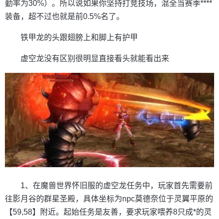
勤率为30%）。所以说如果你坚持打竞技场，混全当赛季****
装备，超不过也就是前0.5%名了。
铁甲龙的头跟翅膀上和脚上有护甲
虚空龙没有区别很明显直接看头就能看出来
1、在魔兽世界怀旧服的虚空龙任务中，玩家首先需要前
往影月谷的群星圣殿，具体坐标为npc莫德奈位于灵翼平原的
【59,58】附近。起始任务是友善，要求玩家喂养8只成*的灵