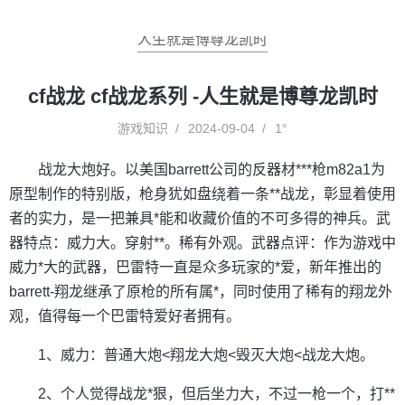
人生就是博尊龙凯时
cf战龙 cf战龙系列 -人生就是博尊龙凯时
游戏知识
2024-09-04
1°
战龙大炮好。以美国barrett公司的反器材***枪m82a1为
原型制作的特别版，枪身犹如盘绕着一条**战龙，彰显着使用
者的实力，是一把兼具*能和收藏价值的不可多得的神兵。武
器特点：威力大。穿射**。稀有外观。武器点评：作为游戏中
威力*大的武器，巴雷特一直是众多玩家的*爱，新年推出的
barrett-翔龙继承了原枪的所有属*，同时使用了稀有的翔龙外
观，值得每一个巴雷特爱好者拥有。
1、威力：普通大炮<翔龙大炮<毁灭大炮<战龙大炮。
2、个人觉得战龙*狠，但后坐力大，不过一枪一个，打**