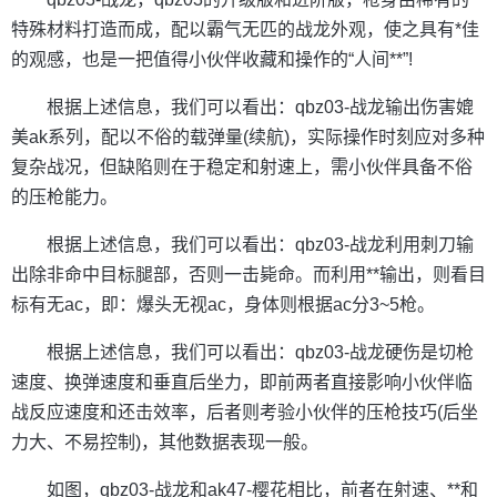
特殊材料打造而成，配以霸气无匹的战龙外观，使之具有*佳
的观感，也是一把值得小伙伴收藏和操作的“人间**”!
根据上述信息，我们可以看出：qbz03-战龙输出伤害媲
美ak系列，配以不俗的载弹量(续航)，实际操作时刻应对多种
复杂战况，但缺陷则在于稳定和射速上，需小伙伴具备不俗
的压枪能力。
根据上述信息，我们可以看出：qbz03-战龙利用刺刀输
出除非命中目标腿部，否则一击毙命。而利用**输出，则看目
标有无ac，即：爆头无视ac，身体则根据ac分3~5枪。
根据上述信息，我们可以看出：qbz03-战龙硬伤是切枪
速度、换弹速度和垂直后坐力，即前两者直接影响小伙伴临
战反应速度和还击效率，后者则考验小伙伴的压枪技巧(后坐
力大、不易控制)，其他数据表现一般。
如图，qbz03-战龙和ak47-樱花相比，前者在射速、**和