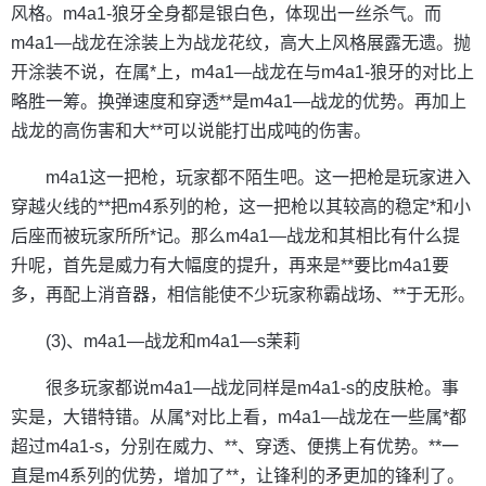
风格。m4a1-狼牙全身都是银白色，体现出一丝杀气。而
m4a1—战龙在涂装上为战龙花纹，高大上风格展露无遗。抛
开涂装不说，在属*上，m4a1—战龙在与m4a1-狼牙的对比上
略胜一筹。换弹速度和穿透**是m4a1—战龙的优势。再加上
战龙的高伤害和大**可以说能打出成吨的伤害。
m4a1这一把枪，玩家都不陌生吧。这一把枪是玩家进入
穿越火线的**把m4系列的枪，这一把枪以其较高的稳定*和小
后座而被玩家所所*记。那么m4a1—战龙和其相比有什么提
升呢，首先是威力有大幅度的提升，再来是**要比m4a1要
多，再配上消音器，相信能使不少玩家称霸战场、**于无形。
(3)、m4a1—战龙和m4a1—s茉莉
很多玩家都说m4a1—战龙同样是m4a1-s的皮肤枪。事
实是，大错特错。从属*对比上看，m4a1—战龙在一些属*都
超过m4a1-s，分别在威力、**、穿透、便携上有优势。**一
直是m4系列的优势，增加了**，让锋利的矛更加的锋利了。