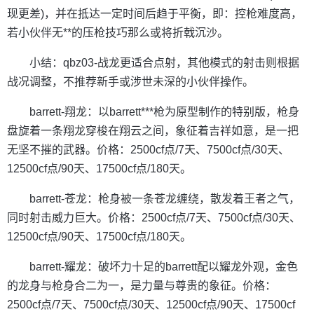
现更差)，并在抵达一定时间后趋于平衡，即：控枪难度高，
若小伙伴无**的压枪技巧那么或将折戟沉沙。
小结：qbz03-战龙更适合点射，其他模式的射击则根据
战况调整，不推荐新手或涉世未深的小伙伴操作。
barrett-翔龙：以barrett***枪为原型制作的特别版，枪身
盘旋着一条翔龙穿梭在翔云之间，象征着吉祥如意，是一把
无坚不摧的武器。价格：2500cf点/7天、7500cf点/30天、
12500cf点/90天、17500cf点/180天。
barrett-苍龙：枪身被一条苍龙缠绕，散发着王者之气，
同时射击威力巨大。价格：2500cf点/7天、7500cf点/30天、
12500cf点/90天、17500cf点/180天。
barrett-耀龙：破坏力十足的barrett配以耀龙外观，金色
的龙身与枪身合二为一，是力量与尊贵的象征。价格：
2500cf点/7天、7500cf点/30天、12500cf点/90天、17500cf