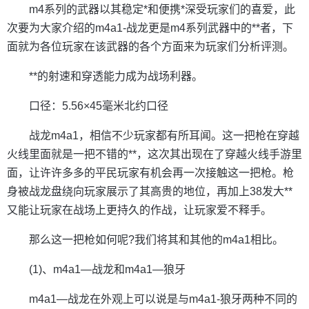
m4系列的武器以其稳定*和便携*深受玩家们的喜爱，此
次要为大家介绍的m4a1-战龙更是m4系列武器中的**者，下
面就为各位玩家在该武器的各个方面来为玩家们分析评测。
**的射速和穿透能力成为战场利器。
口径：5.56×45毫米北约口径
战龙m4a1，相信不少玩家都有所耳闻。这一把枪在穿越
火线里面就是一把不错的**，这次其出现在了穿越火线手游里
面，让许许多多的平民玩家有机会再一次接触这一把枪。枪
身被战龙盘绕向玩家展示了其高贵的地位，再加上38发大**
又能让玩家在战场上更持久的作战，让玩家爱不释手。
那么这一把枪如何呢?我们将其和其他的m4a1相比。
(1)、m4a1—战龙和m4a1—狼牙
m4a1—战龙在外观上可以说是与m4a1-狼牙两种不同的