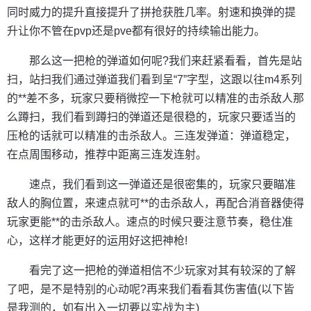
同时威力的提升直接提升了拼抢获胜几率。射速和换弹的提
升让你不管在pvp还是pve都有很好的持续输出能力。
那么这一把枪的弹道如何呢?我们来赶紧看看，首先是站
扫，站扫我们通过弹道我们看到呈“7”字型，这跟以往m4系列
的**差不多，玩家只要稍微控一下枪就可以精准的击杀敌人那
么蹲扫，我们看到蹲扫的弹道还是很稳的，玩家只要适当的
压枪的话就可以精准的击杀敌人。三连发弹道：弹道稳定，
在点周围移动，推荐中距离三连发连射。
速点，我们看到这一弹道还是很密集的，玩家只要瞄准
敌人的胸位置，来速点就可**的击杀敌人，再配合消音器使得
玩家更能**的击杀敌人。速点的时候只要注意节奏，稳住准
心，这样才能更好的运用好这把神枪!
看完了这一把枪的弹道相信不少玩家对其有较深的了解
了吧，是不是特别的心动呢?再来我们看看其伤害值(以下皆
是我测的，如有出入一切要以实战为主)