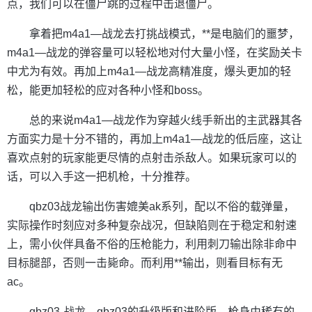
点，我们可以在僵尸跳的过程中击退僵尸。
拿着把m4a1—战龙去打挑战模式，**是电脑们的噩梦，
m4a1—战龙的弹容量可以轻松地对付大量小怪，在奖励关卡
中尤为有效。再加上m4a1—战龙高精准度，爆头更加的轻
松，能更加轻松的应对各种小怪和boss。
总的来说m4a1—战龙作为穿越火线手新出的主武器其各
方面实力是十分不错的，再加上m4a1—战龙的低后座，这让
喜欢点射的玩家能更尽情的点射击杀敌人。如果玩家可以的
话，可以入手这一把机枪，十分推荐。
qbz03战龙输出伤害媲美ak系列，配以不俗的载弹量，
实际操作时刻应对多种复杂战况，但缺陷则在于稳定和射速
上，需小伙伴具备不俗的压枪能力，利用刺刀输出除非命中
目标腿部，否则一击毙命。而利用**输出，则看目标有无
ac。
qbz03-战龙，qbz03的升级版和进阶版，枪身由稀有的