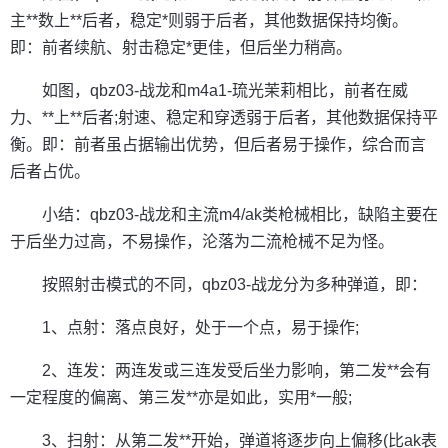
主**数上**后者，稳定*则弱于后者，其他数据保持均衡。
即：前者续航、射击稳定*更佳，但后坐力稍高。
如图，qbz03-战龙和m4a1-琉光茉莉相比，前者在威
力、**上**后者;射速、稳定和穿透弱于后者，其他数据保持平
衡。即：前者虽占据输出优势，但后者易于操作，综合而言
后者占优。
小结：qbz03-战龙和主流m4/ak类枪械相比，缺陷主要在
于后坐力过高，不易操作，沦落为二流枪械不足为怪。
按照射击模式的不同，qbz03-战龙分为多种弹道，即：
1、点射：落点良好，处于一个点，易于操作;
2、连发：两连发或三连发受后坐力影响，第二发**会有
一定程度的偏离、第三发**亦是如此，实用*一般;
3、扫射：从第二发**开始，弹道将逐步向上偏移(比ak表