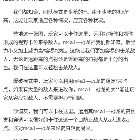
我们都知道，团队模式是步枪的**。由于步枪的机动*
高，这能让玩家适应各种情况，应变各种状况。
营地这一张图，玩家可以卡住这里，运用好掩体和墙体
形成的视野卡位来杀敌人。m4a1—战龙神我们都知道，后坐
力小又加上威力高*容易控枪。这能让我们更加容易的击杀敌
人，无论是远距离的点射还是近距离的扫射都是十分的出
色。我们在这里可以轻松击杀敌人。
爆破模式中，玩家可以利用m4a1—战龙的稳定*来卡
点，如果有大量的敌人来进攻你，m4a1—战龙的大**能让玩
家从容应对敌人，不需要担心**问题。
沙漠灰，我们可以卡在这里。运用其m4a1—战龙的高伤
害和穿透可以很好的卡住这这一个口防止敌人从a大进攻a
点。这对m4a1—战龙来说简直轻而易举。