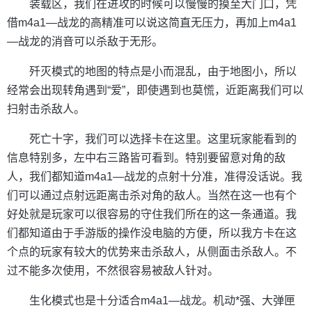
装载区，我们在进攻的时候可以慢慢的摸至大门口，凭
借m4a1—战龙的高精准可以说这简直无压力，再加上m4a1
—战龙的消音可以杀敌于无形。
歼灭模式的地图的特点是小而混乱，由于地图小，所以
经常会出现转角遇到“爱”，即使遇到也莫慌，近距离我们可以
扫射击杀敌人。
死亡十字，我们可以选择卡在这里。这里玩家能看到的
信息特别多，左中右三路皆可看到。特别要留意对角的敌
人，我们都知道m4a1—战龙的点射十分准，准得没话说。我
们可以通过点射远距离击杀对角的敌人。当然在这一也有个
好处就是玩家可以很容易的守住我们所在的这一条通道。我
们都知道由于手游版的操作没电脑的方便，所以我方卡在这
个点的玩家有较大的优势来击杀敌人，从侧面击杀敌人。不
过不能多次使用，不然很容易被敌人针对。
生化模式也是十分适合m4a1—战龙。机动*强、大弹匣