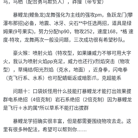
鸟，鸟栖（配合勇鸟欺负人），莽撞（带专爱）
暴鲤龙(鲤鱼龙)龙舞强化为主线的强攻pm，鱼跃龙门(攀
瀑布那招)必备，地震、冰牙、尖石**中任选两招，道具是绿
姆果(9号果实)，努力分配hp90，物攻252，速度168，*格 速
度-特攻，龙舞两次一般没问题，三次成功很有希望秒队。
豪火猴：喷射火焰（特攻型，如果嫌威力不够可用大字
火，我认为喷射火焰pp充足，威力也还行)/烈焰突击（物攻
型），草绳结/阳光烈焰（克水，地面），近身拳，闪电拳
（克飞行系、水系）也可配蜻蜓返或暗影爪，克超能系
问题十：口袋妖怪用什么技能打暴鲤龙才能打出效果拔
群电系绝招（4倍克制）岩石系绝招（2倍克制）因为暴鲤龙
是飞行＋水的属*所以草系不能打出拔群
暴鲤龙学招确实很丰富，但是都需要围绕物攻去走。这
里有很多种配法，希望可以帮到你……