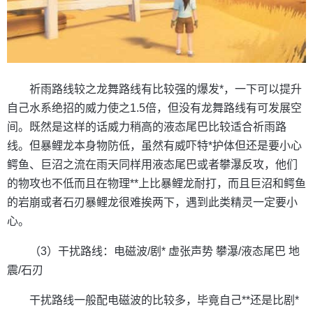
祈雨路线较之龙舞路线有比较强的爆发*，一下可以提升
自己水系绝招的威力使之1.5倍，但没有龙舞路线有可发展空
间。既然是这样的话威力稍高的液态尾巴比较适合祈雨路
线。但暴鲤龙本身物防低，虽然有威吓特*护体但还是要小心
鳄鱼、巨沼之流在雨天同样用液态尾巴或者攀瀑反攻，他们
的物攻也不低而且在物理**上比暴鲤龙耐打，而且巨沼和鳄鱼
的岩崩或者石刃暴鲤龙很难挨两下，遇到此类精灵一定要小
心。
（3）干扰路线：电磁波/剧* 虚张声势 攀瀑/液态尾巴 地
震/石刃
干扰路线一般配电磁波的比较多，毕竟自己**还是比剧*