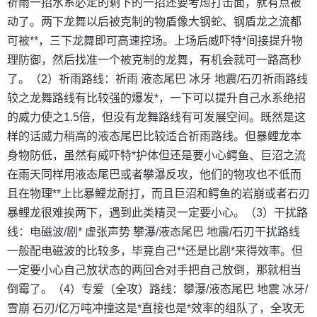
祈雨一招水系必定的剩下的一招还要考虑打击面，就有点被
动了。两下龙舞以后被克制的物盾像大钢蛇、钢盾龙之流都
可被**，三下龙舞即可高速控场。上场后威吓特*间接提升物
理防御，然后找准一个被克制的龙舞，有机会就可一路高秒
了。（2）祈雨路线：祈雨 液态尾巴 冰牙 地震/石刃祈雨路线
较之龙舞路线有比较强的爆发*，一下可以提升自己水系绝招
的威力使之1.5倍，但没有龙舞路线有可发展空间。既然是这
样的话威力稍高的液态尾巴比较适合祈雨路线。但暴鲤龙本
身物防低，虽然有威吓特*护体但还是要小心鳄鱼、巨沼之流
在雨天同样用液态尾巴或者攀瀑反攻，他们的物攻也不低而
且在物理**上比暴鲤龙耐打，而且巨沼和鳄鱼的岩崩或者石刃
暴鲤龙很难挨两下，遇到此类精灵一定要小心。（3）干扰路
线：电磁波/剧* 虚张声势 攀瀑/液态尾巴 地震/石刃干扰路线
一般配电磁波的比较多，毕竟自己**还是比剧*来得效率。但
一定要小心自己放状态的两回合对手把自己放倒，那就相当
倒霉了。（4）专爱（全攻）路线：攀瀑/液态尾巴 地震 冰牙/
雪崩 石刃/亿万吨冲撞这是*直接也是*效率的组队了，全攻无