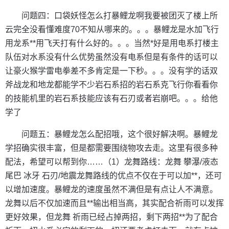
问题四：口袋妖怪怎么打暴鲤龙啊我要被团灭了楼上所
云完全没看懂难度70不知从哪来的。。。暴鲤龙是水加飞行
用龙系**用飞天打有什么好的。。。当然*好是用电系打楼主
队伍对水系没有什么优势虽然没有电系但是有条件的话可以
让豪火猴学雷电拳差不多肯定是一下秒。。。没有学的话双
斧战龙和地龙都能学不少岩石系招的岩石系克飞行你看看你
的技能机里的岩石系技能应该有石刃或者岩崩吧。。。给他
学了
问题五：暴鲤龙怎么配招哦，这个很好解决啊。暴鲤龙
学招确实很丰富，但是都需要围绕物攻去走。这里有很多种
配法，希望可以帮到你……（1）龙舞路线：龙舞 攀瀑/液态
尾巴 冰牙 石刃/地震龙舞路线的优点不仅在于可以加**，还可
以增加速度。暴鲤龙的速度虽然不满但是有点让人不满意。
龙舞以后不仅加速而且**输出相当高，其实配合祈雨可以发挥
更好效果，但龙舞 祈雨已经占掉两招，剩下两招**为了配合