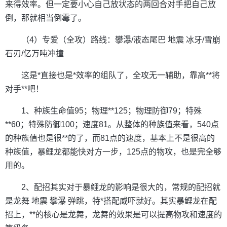
来得效率。但一定要小心自己放状态的两回合对手把自己放
倒，那就相当倒霉了。
（4）专爱（全攻）路线：攀瀑/液态尾巴 地震 冰牙/雪崩
石刃/亿万吨冲撞
这是*直接也是*效率的组队了，全攻无一辅助，靠高**将
对手**吧！
1、种族生命值95；物理**125；物理防御79；特殊
**60；特殊防御100；速度81。从整体的种族值来看，540点
的种族值也是很**的了，而81点的速度，基本上不是很高的
种族值，暴鲤龙都能快对方一步，125点的物攻，也是完全够
用的。
2、配招其实对于暴鲤龙的影响是很大的，常规的配招就
是龙舞 地震 攀瀑 弹跳，特*搭配威吓就好。其实暴鲤龙在配
招上，**的核心是龙舞，龙舞的效果是可以提高物攻和速度的