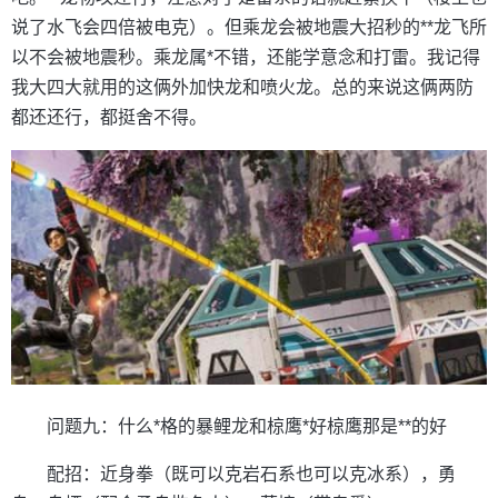
说了水飞会四倍被电克）。但乘龙会被地震大招秒的**龙飞所
以不会被地震秒。乘龙属*不错，还能学意念和打雷。我记得
我大四大就用的这俩外加快龙和喷火龙。总的来说这俩两防
都还还行，都挺舍不得。
问题九：什么*格的暴鲤龙和椋鹰*好椋鹰那是**的好
配招：近身拳（既可以克岩石系也可以克冰系），勇