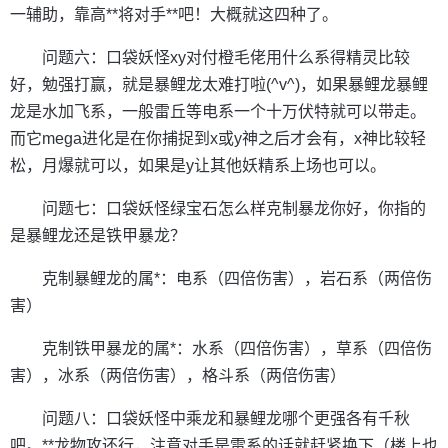
一辅助，靠高**将对手**吧！大概就这四种了。
问题六：口袋妖怪xy对付橙毛佬用什么系得精灵比较
好，勉强打赢，就是暴鲤龙太难打啦(^v^)，如果暴鲤龙暴鲤
龙是水加飞系，一般雷丘等电系一个十万伏特就可以带走。
而它mega进化是在你捕捉到x或y神之后才会有，x神比较轻
松，月爆就可以，如果是y让其他妖精系上场也可以。
问题七：口袋妖怪绿宝石怎么样克制暴龙你好，你指的
是暴鲤龙还是铁甲暴龙？
克制暴鲤龙的属*：电系（四倍伤害），岩石系（两倍伤
害）
克制铁甲暴龙的属*：水系（四倍伤害），草系（四倍伤
害），冰系（两倍伤害），格斗系（两倍伤害）
问题八：口袋妖怪中乘龙和暴鲤龙哪个更强各有千秋
吧。**龙物攻还行，注意对手是雷系的话就赶紧换下（楼上也