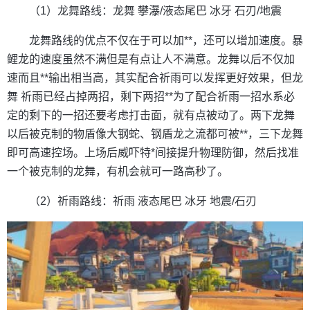
（1）龙舞路线：龙舞 攀瀑/液态尾巴 冰牙 石刃/地震
龙舞路线的优点不仅在于可以加**，还可以增加速度。暴
鲤龙的速度虽然不满但是有点让人不满意。龙舞以后不仅加
速而且**输出相当高，其实配合祈雨可以发挥更好效果，但龙
舞 祈雨已经占掉两招，剩下两招**为了配合祈雨一招水系必
定的剩下的一招还要考虑打击面，就有点被动了。两下龙舞
以后被克制的物盾像大钢蛇、钢盾龙之流都可被**，三下龙舞
即可高速控场。上场后威吓特*间接提升物理防御，然后找准
一个被克制的龙舞，有机会就可一路高秒了。
（2）祈雨路线：祈雨 液态尾巴 冰牙 地震/石刃