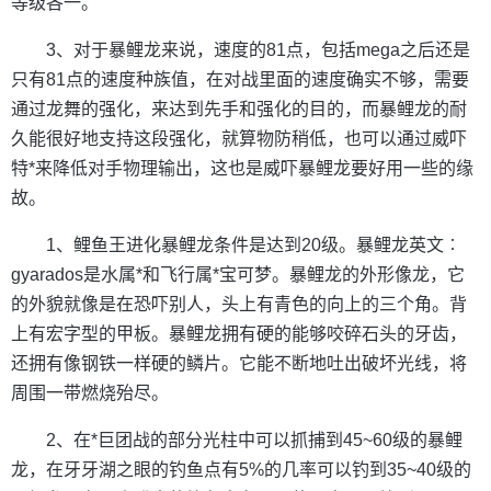
等级各一。
3、对于暴鲤龙来说，速度的81点，包括mega之后还是
只有81点的速度种族值，在对战里面的速度确实不够，需要
通过龙舞的强化，来达到先手和强化的目的，而暴鲤龙的耐
久能很好地支持这段强化，就算物防稍低，也可以通过威吓
特*来降低对手物理输出，这也是威吓暴鲤龙要好用一些的缘
故。
1、鲤鱼王进化暴鲤龙条件是达到20级。暴鲤龙英文︰
gyarados是水属*和飞行属*宝可梦。暴鲤龙的外形像龙，它
的外貌就像是在恐吓别人，头上有青色的向上的三个角。背
上有宏字型的甲板。暴鲤龙拥有硬的能够咬碎石头的牙齿，
还拥有像钢铁一样硬的鳞片。它能不断地吐出破坏光线，将
周围一带燃烧殆尽。
2、在*巨团战的部分光柱中可以抓捕到45~60级的暴鲤
龙，在牙牙湖之眼的钓鱼点有5%的几率可以钓到35~40级的