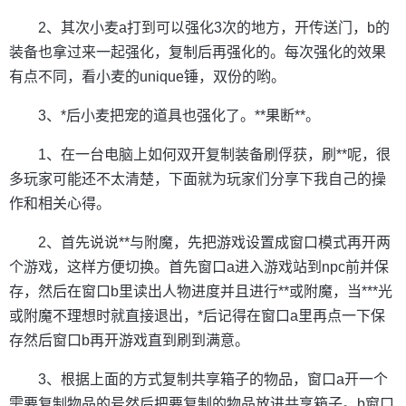
2、其次小麦a打到可以强化3次的地方，开传送门，b的
装备也拿过来一起强化，复制后再强化的。每次强化的效果
有点不同，看小麦的unique锤，双份的哟。
3、*后小麦把宠的道具也强化了。**果断**。
1、在一台电脑上如何双开复制装备刷俘获，刷**呢，很
多玩家可能还不太清楚，下面就为玩家们分享下我自己的操
作和相关心得。
2、首先说说**与附魔，先把游戏设置成窗口模式再开两
个游戏，这样方便切换。首先窗口a进入游戏站到npc前并保
存，然后在窗口b里读出人物进度并且进行**或附魔，当***光
或附魔不理想时就直接退出，*后记得在窗口a里再点一下保
存然后窗口b再开游戏直到刷到满意。
3、根据上面的方式复制共享箱子的物品，窗口a开一个
需要复制物品的号然后把要复制的物品放进共享箱子。b窗口