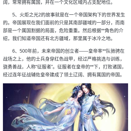
阔，常常拥有属国，并在一个文化区域内占支配地位。
5、火炬之光2的故事就是在一个帝国架构下的世界发生
的。帝国展现在我们面前的只是其南部疆域的一部分，而南
部是一个属国割据的局面，危险重重。然后根据**角色的介
绍，我们知道帝国还有北方疆域，那里属于冰冷之地。
6、500年前，未来帝国的创立者——皇帝率**队驰骋在
战场之上，他的士兵身穿红色战甲，经过严格挑选与训练，
骁勇善战，人称“征服者”。征服者在皇帝的**下，打败诸国，
经过连年征战辅佐皇帝建成了领土辽阔、拥有属国的帝国。