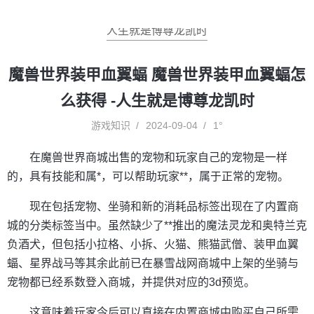
人生就是博尊龙凯时
魔兽世界装甲血翼蝠 魔兽世界装甲血翼蝠怎
么获得 -人生就是博尊龙凯时
游戏知识
2024-09-04
1°
在魔兽世界商城出售的宠物和玩家自己的宠物是一样
的，具有技能和属*，可以帮助玩家**，属于正常的宠物。
现在包括宠物、坐骑和新的消耗品标签出现在了内置商
城的分类标签当中。虽然缺少了**推出的魔法灵龙和奥特兰克
负酒犬，但包括小拉格、小拆、火猫、熊猫武僧、装甲血翼
蝠、星界战马等其余此前已在暴雪战网商城中上架的坐骑与
宠物都已经系数登入商城，并提供对应的3d预览。
这意味着玩家今后可以直接在内置商城中购买自己所需