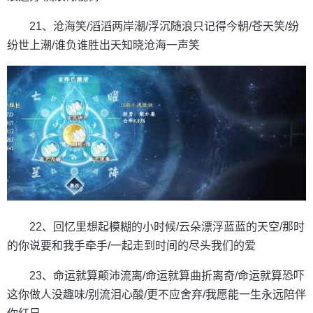
21、沧海笑/滔滔两岸潮/浮沉随浪只记得今朝/苍天笑/纷
纷世上潮/谁负谁胜出天知晓沧海一声笑
22、回忆里想起模糊的小时候/云朵漂浮蓝蓝的天空/那时
的你说要和我手牵手/一起走到时间的尽头我们的爱
23、命运就算颠沛流离/命运就算曲折离奇/命运就算恐吓
这你做人没趣味/别流泪心酸/更不应舍弃/我愿能一生永远陪伴