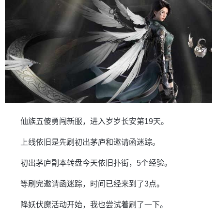
仙族五傻勇闯新服，进入岁岁长安第19天。
上线依旧是先刷初出茅庐和邀请函迷踪。
初出茅庐副本转盘今天依旧扑街，5个经验。
等刷完邀请函迷踪，时间已经来到了3点。
降妖伏魔活动开始，我也尝试着刷了一下。