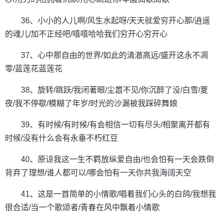
36、小小的人儿啊/风生水起呀/天天就爱穷开心那/逍遥
的魂儿/加不正经吧/嘻嘻哈哈我们穷开心穷开心
37、心中那自由的世界/如此的清澈高远/盛开这永不凋
零/蓝莲花蓝莲花
38、旋转/跳跃/我闭著眼/尘嚣不见/你沉醉了没/白雪/夏
夜/我不停歇/模糊了年岁/时光的沙漏被我踩碎舞娘
39、有时候/有时候/有会相信一切有尽头/相聚离开都有
时候/没有什么会有永垂不朽红豆
40、原谅我这一生不羁放纵爱自由/也会怕有一天会跌倒
背弃了理想/谁人都可以/哪会怕有一天你共我海阔天空
41、这是一首简单的小情歌/唱着我们心头的白鸽/我想我
很合适/当一个歌颂者/青春在风中飘着小情歌