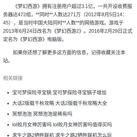
《梦幻西游》拥有注册用户超过3.1亿，一共开设收费服
务器达472组，**同时**人数达271万（2012年8月5日14：
45），是当时中国大陆同时**人数**的网络游戏。游戏于
2013年6月24日改名为《梦幻西游2》。2016年2月29日正式
定名为《梦幻西游》电脑版。
如果你还想了解更多这方面的信息，记得收藏关注本
站。
相关链接
宝可梦探险寻宝锅 宝可梦探险寻宝锅子增加
大话2版载千秋攻略 大话2版载千秋攻略大全
冥想泡泡 冥想泡泡是稀有吗
lol皎月女神厉害吗 lol皎月女神厉害吗值得买吗
求生之路2牺牲联机 求生之路2牺牲联机怎么玩