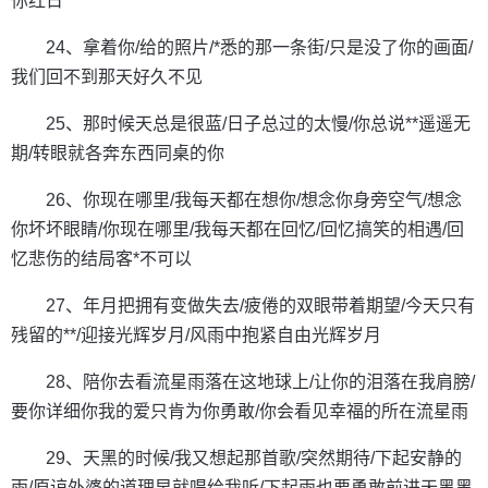
你红日
24、拿着你/给的照片/*悉的那一条街/只是没了你的画面/
我们回不到那天好久不见
25、那时候天总是很蓝/日子总过的太慢/你总说**遥遥无
期/转眼就各奔东西同桌的你
26、你现在哪里/我每天都在想你/想念你身旁空气/想念
你坏坏眼睛/你现在哪里/我每天都在回忆/回忆搞笑的相遇/回
忆悲伤的结局客*不可以
27、年月把拥有变做失去/疲倦的双眼带着期望/今天只有
残留的**/迎接光辉岁月/风雨中抱紧自由光辉岁月
28、陪你去看流星雨落在这地球上/让你的泪落在我肩膀/
要你详细你我的爱只肯为你勇敢/你会看见幸福的所在流星雨
29、天黑的时候/我又想起那首歌/突然期待/下起安静的
雨/原谅外婆的道理早就唱给我听/下起雨也要勇敢前进天黑黑