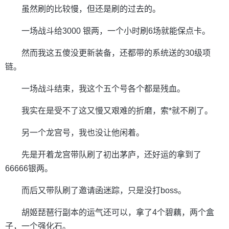
虽然刷的比较慢，但还是刷的过去的。
一场战斗给3000 银两，一个小时刷6场就能保点卡。
然而我这五傻没更新装备，还都带的系统送的30级项
链。
一场战斗结束，我这个五个号各个都是残血。
我实在是受不了这又慢又艰难的折磨，索*就不刷了。
另一个龙宫号，我也没让他闲着。
先是开着龙宫带队刷了初出茅庐，还好运的拿到了
66666银两。
而后又带队刷了邀请函迷踪，只是没打boss。
胡姬琵琶行副本的运气还可以，拿了4个碧藕，两个盒
子，一个强化石。