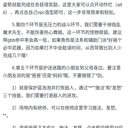
姿势就能完成任务获得奖励，这里大家可以点开动作栏（alt
d），再点击自己npc造型即可，这一步非常简单和轻松。
5.第四个环节是无压力的战斗环节，我们需要干掉捣乱
魔术先生，不能伤害热心舞娘。这一环节的怪物很弱，建议
带gbb命中率会高一些，如果角色是法系和辅助门派*好搞个
必中武器，因为如果打不中会耽误时间，从而导致比别人少
完成几个哦！
6.第五个环节是护送迷路的小朋友到父母身边，要注意
小朋友说的是“爸爸”还是“妈妈”哦，不要搞错了*别。
1）就是保护蓝泡泡并打败敌人，通过“**”“施法”和“发怒”
三个技能，我们需要打退敌人的进攻。
2）场地内有统帅，可以在统帅这里学习施法、发怒、
**。
3）游戏画面下方有**、施法、发怒。点击即可使用对应