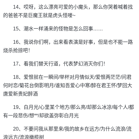
14、哎呀，这么漂亮可爱的小魔头，那么你哭着喊着找
的爸爸不是巨魔王就是虎头怪喽~
15、潮水一样涌来的怪物是怎么回事……
16、我说你们啊，出来看表演是好事，但是也不能一路
烧杀抢掠吧！
17、看我们替天行道，代表梦幻消灭你们！
18、爱恨就在一瞬间/举杯对月情似天/爱恨两茫茫/问君
何时恋/菊花台倒影明月/谁知吾爱心中寒/醉在君王怀/梦回大
唐爱新贵妃醉酒
19、白月光/心里某个地方/那么亮/却那么冰凉/每个人/都
有一段悲伤/想**/却欲盖弥彰白月光
20、不要问我从那里来/我的故乡在远方/为什么流浪/流
浪远方/流浪橄榄树