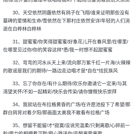
30、天空依然阴霾依然有鸽子在飞翔/谁来证明那些没有
墓碑的爱情和生命/雪依然在下那村庄依然安详/年轻的人们消
逝在白桦林白桦林
31、甜蜜蜜/你笑得甜蜜蜜/好象花儿开在春风里/在哪里/
在哪里见过你/你的笑容这样*悉/我一时想不起甜蜜蜜
32、弯弯的河水从天上来/流向那万紫千红一片海/火辣辣
的歌谣是我们的期待/一路边走边唱才是*自在*炫民族风
33、忘了你存在/有什么期待/欢乐你邀请它一定来/与其
渴望关怀/不如一起精彩/快乐会传染/请你慷慨快乐崇拜
34、我就站在布拉格黄昏的广场/在许愿池投下了希望/那
群白鸽背对着夕阳/那画面太美我不敢看布拉格广场
35、想留不能留/才*寂寞/没说完温柔/只剩离歌/心碎前一
秒/用力的相拥着沉默/用心跳送你/辛酸离歌离歌