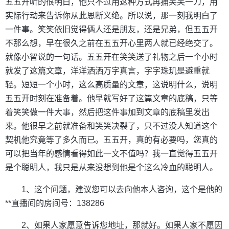
五五开听的很明白，他只不过用这种方式再捅笑笑一刀，用
实际行动来告诉你从此恩断义绝。所以说，那一刻我明白了
一件事。笑笑依旧觉得俩人还是朋友，还是兄弟，但五五开
不那么想，早在很久之前在五五开心里两人就已经绝交了。
就像小智说的一句话。五五开在笑笑送了礼物之后一个小时
就发了这篇文章，洋洋洒洒万字真言，字字珠玑是避重就
轻。短短一个小时，这么高质量的文章，这说明什么，说明
五五开时刻在准备着。他早就写好了这篇文章的底稿，只等
着笑笑做一件大事，然后把这件事加到文章的底稿里发出
来。他很早之前就准备和笑笑决裂了，只不过没人知道这个
契机他究竟等了多久而已。五五开，真的有必要吗，您真的
可以把当年的感情看得如此一文不值吗？我一直觉得五五开
是个聪明人，我只是从来没想到他是个这么冷血的聪明人。
1、这个问题，建议您可以去向他本人咨询，这个是他的
**直播间的房间号：138286
2、如果人家愿意告诉您地址，那就好。如果人家不愿因