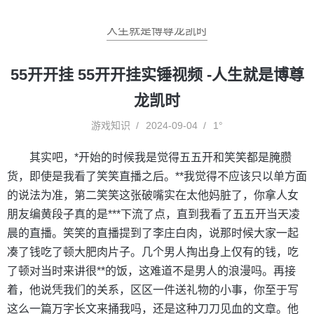
人生就是博尊龙凯时
55开开挂 55开开挂实锤视频 -人生就是博尊
龙凯时
游戏知识
2024-09-04
1°
其实吧，*开始的时候我是觉得五五开和笑笑都是腌臜
货，即使是我看了笑笑直播之后。**我觉得不应该只以单方面
的说法为准，第二笑笑这张破嘴实在太他妈脏了，你拿人女
朋友编黄段子真的是***下流了点，直到我看了五五开当天凌
晨的直播。笑笑的直播提到了李庄白肉，说那时候大家一起
凑了钱吃了顿大肥肉片子。几个男人掏出身上仅有的钱，吃
了顿对当时来讲很**的饭，这难道不是男人的浪漫吗。再接
着，他说凭我们的关系，区区一件送礼物的小事，你至于写
这么一篇万字长文来捅我吗，还是这种刀刀见血的文章。他