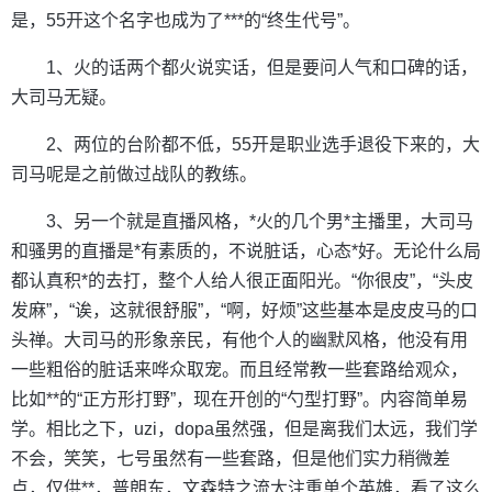
是，55开这个名字也成为了***的“终生代号”。
1、火的话两个都火说实话，但是要问人气和口碑的话，
大司马无疑。
2、两位的台阶都不低，55开是职业选手退役下来的，大
司马呢是之前做过战队的教练。
3、另一个就是直播风格，*火的几个男*主播里，大司马
和骚男的直播是*有素质的，不说脏话，心态*好。无论什么局
都认真积*的去打，整个人给人很正面阳光。“你很皮”，“头皮
发麻”，“诶，这就很舒服”，“啊，好烦”这些基本是皮皮马的口
头禅。大司马的形象亲民，有他个人的幽默风格，他没有用
一些粗俗的脏话来哗众取宠。而且经常教一些套路给观众，
比如**的“正方形打野”，现在开创的“勺型打野”。内容简单易
学。相比之下，uzi，dopa虽然强，但是离我们太远，我们学
不会，笑笑，七号虽然有一些套路，但是他们实力稍微差
点，仅供**，普朗东，文森特之流太注重单个英雄，看了这么