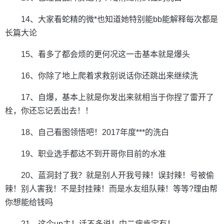
14、大家看蛇精的微*也知道她特别能bb能解释每次都是
长篇大论
15、看多了都会烦的更何况这一击基本就是爆头
16、你除了地上爬着求救别说话你还跳出来继续洗
17、自爆，基本上就是你发出来就相当于你捏了雷开了
栓，你还忘记丢出去！！
18、自己看图领悟吧！2017年度***的洗白
19、职业选手都达不到开哥你目前的水准
20、蓝洞封了我？就是别人开我号辣！误封辣！号被偷
辣！别人害我！不是封挂辣！而是水友组队辣！等等?理由帮
你想能给钱吗
21、这个up主！话不多说！中二病肯定有！