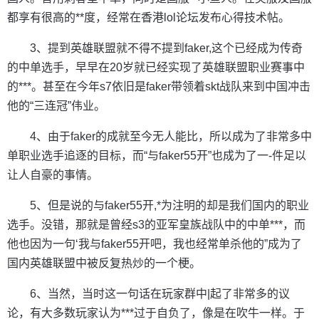
都享有很高的**度，经常在香港lol论坛发布心得技术帖。
3、提到英雄联盟就不得不提到faker,这个已经成为传奇
的中单选手，早早在20岁就已经实现了英雄联盟职业赛事中
的***。甚至在今年s7依旧是faker带领着skt战队来到中国冲击
他的“三连冠”伟业。
4、由于faker的成就至今无人能比，所以成为了非常多中
单职业选手追逐的目标，而“与faker55开”也成为了一-件足以
让人自豪的事情。
5、但是说的与faker55开,*为注明的却是我们国内的职业
选手。没错，那就是曾经s3的亚军皇族战队中的中单***，而
他也因为一句‘我与faker55开吧，我也经常单杀他的”成为了
国内英雄联盟中被反复热炒的一个梗。
6、当然，当时这一句话在玩家群中|起了非常多的议
论，有大多数玩家认为***过于自负了，像是在吹牛一样。于