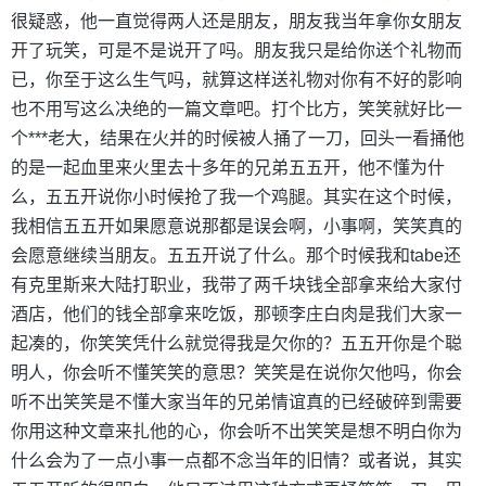
很疑惑，他一直觉得两人还是朋友，朋友我当年拿你女朋友
开了玩笑，可是不是说开了吗。朋友我只是给你送个礼物而
已，你至于这么生气吗，就算这样送礼物对你有不好的影响
也不用写这么决绝的一篇文章吧。打个比方，笑笑就好比一
个***老大，结果在火并的时候被人捅了一刀，回头一看捅他
的是一起血里来火里去十多年的兄弟五五开，他不懂为什
么，五五开说你小时候抢了我一个鸡腿。其实在这个时候，
我相信五五开如果愿意说那都是误会啊，小事啊，笑笑真的
会愿意继续当朋友。五五开说了什么。那个时候我和tabe还
有克里斯来大陆打职业，我带了两千块钱全部拿来给大家付
酒店，他们的钱全部拿来吃饭，那顿李庄白肉是我们大家一
起凑的，你笑笑凭什么就觉得我是欠你的？五五开你是个聪
明人，你会听不懂笑笑的意思？笑笑是在说你欠他吗，你会
听不出笑笑是不懂大家当年的兄弟情谊真的已经破碎到需要
你用这种文章来扎他的心，你会听不出笑笑是想不明白你为
什么会为了一点小事一点都不念当年的旧情？或者说，其实