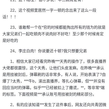
22、这个视频里居然一字一顿的念出来了这么一段
话！！！
23、谁敢帮一个在*穷的时候都能掏出所有的钱为的就是
大家兄弟们一起吃顿肉不说肉好不好吃！至少那个时候肯定
是好吃的
24、李庄白肉！你说要还十顿?我只想要兄弟
1、相信大家已经看完昨晚***天秀的操作了，很多直播界
大佬都很震惊，这个天秀，让他们头皮发麻。在昨晚***承认
是用挂被封后，弹幕刷的话非常多，有人说，开始表演了?自
爆了?太秀，***牛b，滚出直播界，等扎心弹幕，但***并没有
回应当时的弹幕。似乎***已经被扣上了撒谎，**，等非常*端
的标签。下面视频是***承认账号用挂被封的精彩部分。
2、有的应该知道***发生了这件事后，网友还向共青团微