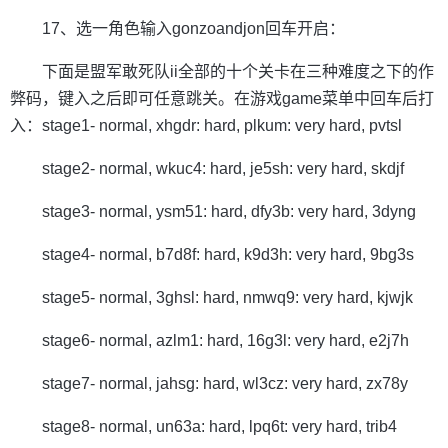
17、选一角色输入gonzoandjon回车开启：
下面是盟军敢死队ii全部的十个关卡在三种难度之下的作
弊码，键入之后即可任意跳关。在游戏game菜单中回车后打
入：stage1- normal, xhgdr: hard, plkum: very hard, pvtsl
stage2- normal, wkuc4: hard, je5sh: very hard, skdjf
stage3- normal, ysm51: hard, dfy3b: very hard, 3dyng
stage4- normal, b7d8f: hard, k9d3h: very hard, 9bg3s
stage5- normal, 3ghsl: hard, nmwq9: very hard, kjwjk
stage6- normal, azlm1: hard, 16g3l: very hard, e2j7h
stage7- normal, jahsg: hard, wl3cz: very hard, zx78y
stage8- normal, un63a: hard, lpq6t: very hard, trib4