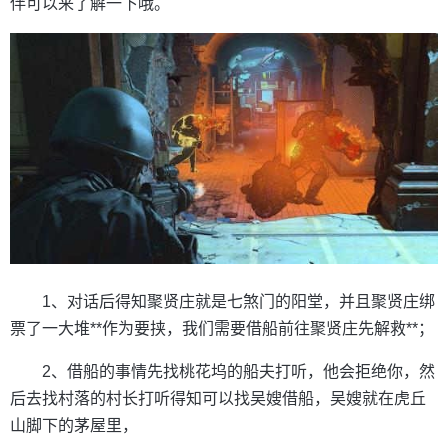
伴可以来了解一下哦。
1、对话后得知聚贤庄就是七煞门的阳堂，并且聚贤庄绑
票了一大堆**作为要挟，我们需要借船前往聚贤庄先解救**；
2、借船的事情先找桃花坞的船夫打听，他会拒绝你，然
后去找村落的村长打听得知可以找吴嫂借船，吴嫂就在虎丘
山脚下的茅屋里，