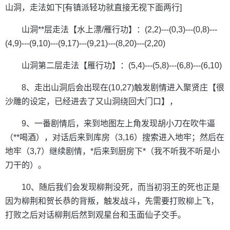
山洞，走法如下[有镇派轻功就直接无视下面两行]
山洞**层走法【水上漂/雁行功】：(2,2)---(0,3)---(0,8)---
(4,9)---(9,10)---(9,17)---(9,21)---(8,20)---(2,20)
山洞第二层走法【雁行功】：(5,4)---(5,8)---(6,8)---(6,10)
8、走出山洞后会出现在(10,27)触发剧情进入聚贤庄【很
沙雕的设定，已经进去了又山洞绕回大门口】，
9、一番剧情后，来到地图左上角发现胡小刀在吹牛逼
（**喝酒），对话后来到库房（3,16）搜索进入地牢；然后在
地牢（3,7）继续剧情，*后来到厨房下*（我不听我不听是小
刀干的）。
10、随后我们会发现柳荆没死，而当初羽王的死也正是
因为柳荆和贺长恭的背叛，触发战斗，先需要打败柳上飞，
打败之后对话柳荆后然到观星台和玉面仙子交手。