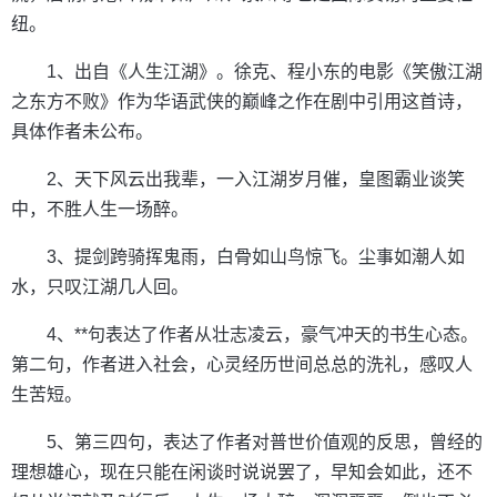
纽。
1、出自《人生江湖》。徐克、程小东的电影《笑傲江湖
之东方不败》作为华语武侠的巅峰之作在剧中引用这首诗，
具体作者未公布。
2、天下风云出我辈，一入江湖岁月催，皇图霸业谈笑
中，不胜人生一场醉。
3、提剑跨骑挥鬼雨，白骨如山鸟惊飞。尘事如潮人如
水，只叹江湖几人回。
4、**句表达了作者从壮志凌云，豪气冲天的书生心态。
第二句，作者进入社会，心灵经历世间总总的洗礼，感叹人
生苦短。
5、第三四句，表达了作者对普世价值观的反思，曾经的
理想雄心，现在只能在闲谈时说说罢了，早知会如此，还不