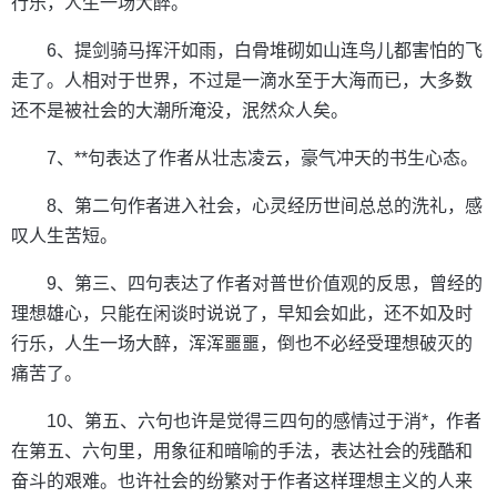
行乐，人生一场大醉。
6、提剑骑马挥汗如雨，白骨堆砌如山连鸟儿都害怕的飞
走了。人相对于世界，不过是一滴水至于大海而已，大多数
还不是被社会的大潮所淹没，泯然众人矣。
7、**句表达了作者从壮志凌云，豪气冲天的书生心态。
8、第二句作者进入社会，心灵经历世间总总的洗礼，感
叹人生苦短。
9、第三、四句表达了作者对普世价值观的反思，曾经的
理想雄心，只能在闲谈时说说了，早知会如此，还不如及时
行乐，人生一场大醉，浑浑噩噩，倒也不必经受理想破灭的
痛苦了。
10、第五、六句也许是觉得三四句的感情过于消*，作者
在第五、六句里，用象征和暗喻的手法，表达社会的残酷和
奋斗的艰难。也许社会的纷繁对于作者这样理想主义的人来