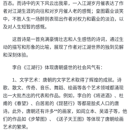
百态。而诗中的天下风云出我辈，一入江湖岁月催表达了作
者对江湖生涯的向往和对岁月催人老的感慨；皇图霸业谈笑
中，不胜人生一场醉则表现出作者对权力和霸业的淡泊，以
及对人生短暂的感慨。
这首诗是一首充满豪情壮志和人生感悟的诗词，通过生
动的描写和形象的比喻，展现了作者对江湖世界的独到见解
和深刻体验。
李白《江湖行》体现唐朝盛世的社会风气有：
1、文学艺术：唐朝的文学艺术取得了辉煌的成就。诗
歌、散文、传奇、音乐、舞蹈、绘画等各个艺术领域都涌现
出一大批杰出的代表和作品。例如，李白的《将进酒》、杜
甫的《春望》、白居易的《琵琶行》等都是脍炙人口的唐
诗。此外，唐朝还有许多**的画家，如阎立本、吴道子等，他
们的作品如《步辇图》、《送子天王图》等体现了唐朝绘画
艺术的繁荣。