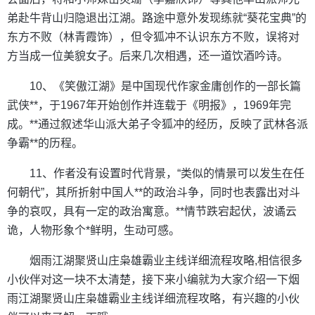
弟赴牛背山归隐退出江湖。路途中意外发现练就“葵花宝典”的
东方不败（林青霞饰），但令狐冲不认识东方不败，误将对
方当成一位美貌女子。后来几次相遇，还一道饮酒吟诗。
10、《笑傲江湖》是中国现代作家金庸创作的一部长篇
武侠**，于1967年开始创作并连载于《明报》，1969年完
成。**通过叙述华山派大弟子令狐冲的经历，反映了武林各派
争霸**的历程。
11、作者没有设置时代背景，“类似的情景可以发生在任
何朝代”，其所折射中国人**的政治斗争，同时也表露出对斗
争的哀叹，具有一定的政治寓意。**情节跌宕起伏，波谲云
诡，人物形象个*鲜明，生动可感。
烟雨江湖聚贤山庄枭雄霸业主线详细流程攻略,相信很多
小伙伴对这一块不太清楚，接下来小编就为大家介绍一下烟
雨江湖聚贤山庄枭雄霸业主线详细流程攻略，有兴趣的小伙