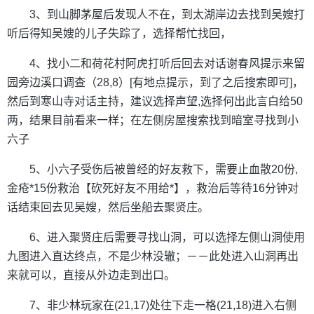
3、到山脚茅屋后发现人不在，到太湖岸边去找到吴嫂打
听后得知吴嫂的儿子失踪了，选择帮忙找回，
4、找小二和荷花村阿虎打听后回去对话谢春风提示来留
园旁边溪口调查（28,8）[有地点提示，到了之后搜索即可]，
然后到寒山寺对话主持，建议选择声望,选择何出此言白给50
两，结果目前看来一样；在左侧房屋搜索找到暗室寻找到小
六子
5、小六子受伤后被曾经的好友救下，需要止血散20份,
金疮*15份救治【砍死好友不用给*】，救治后等待16分钟对
话结束回去见吴嫂，然后坐船去聚贤庄。
6、进入聚贤庄后需要寻找山洞，可以选择左侧山洞使用
九图进入直达终点，不是少林没辙；－－此处进入山洞再出
来就可以，直接从外边走到出口。
7、非少林玩家在(21,17)处往下走一格(21,18)进入右侧