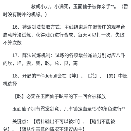
————救胡小刀，小满死，玉面仙子被你亲手**。（暂
时没有腾冲的机缘。）
16、镇派剑法获取方式：主线结束后在聚贤庄的观星台
启动阵法试炼，获得残页进行合成，每天可以打一次，失败
不算次数
17、阵法试炼机制：试炼的各项增益减益分别对应八卦
的坎，坤，震，巽，乾，兑，艮，离
18、开局的**种debuff会在【坤】、【兑】、【巽】中随
机选择
【乾】必定在玉面仙子眩晕的下一回合被释放
玉面仙子拥有霓裳剑意，几率锁定血量*少的角色进行**
关键点：【后排输出不可以被坤】、【输出不能被
兑】、【随从伤害低的情况不建议肉主】