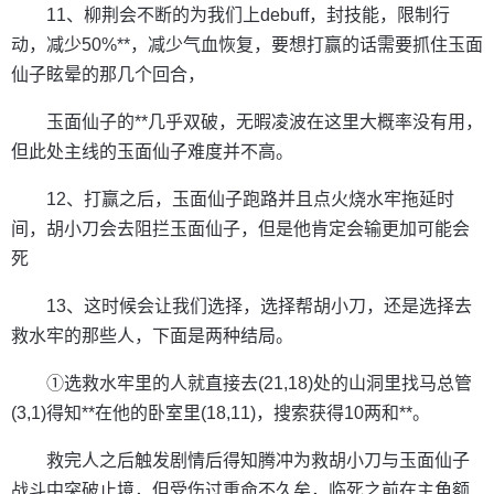
11、柳荆会不断的为我们上debuff，封技能，限制行
动，减少50%**，减少气血恢复，要想打赢的话需要抓住玉面
仙子眩晕的那几个回合，
玉面仙子的**几乎双破，无暇凌波在这里大概率没有用，
但此处主线的玉面仙子难度并不高。
12、打赢之后，玉面仙子跑路并且点火烧水牢拖延时
间，胡小刀会去阻拦玉面仙子，但是他肯定会输更加可能会
死
13、这时候会让我们选择，选择帮胡小刀，还是选择去
救水牢的那些人，下面是两种结局。
①选救水牢里的人就直接去(21,18)处的山洞里找马总管
(3,1)得知**在他的卧室里(18,11)，搜索获得10两和**。
救完人之后触发剧情后得知腾冲为救胡小刀与玉面仙子
战斗中突破止境，但受伤过重命不久矣，临死之前在主角额