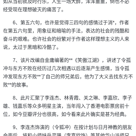
如从当初就及时行乐，人生一场大醉，浑浑噩噩，倒也不必
经受现在理想破灭的痛苦了。
6、第五六句，也许是觉得三四句的感情过于消*，作者
在第五六句里，用象征和暗喻的手法，表达的社会的残酷和
奋斗的艰难。也许社会的纷繁对于作者这样理想主义的人来
说，太过于黑暗和冷酷了。
7、该片改编自金庸编著的**《笑傲江湖》，讲述了令孤
冲与东方不败在经历过几次相遇以后逐渐产生感情，当令孤
冲发现东方不败**了自己的师兄弟后，他为了大义去找东方不
败**的故事。
8、此片汇聚了李连杰、林青霞、关之琳、李嘉欣、李子
雄、钱嘉乐等众多明星主演，当年闯入了香港电影票房前十
位，如今豆瓣评分也很高，如今看来此片确实是甚为经典。
9、李连杰饰演的（令狐冲）在按计划与日月神教的朋友
会面后，将和小师妹岳灵珊（李嘉欣饰）等其他华山派师兄