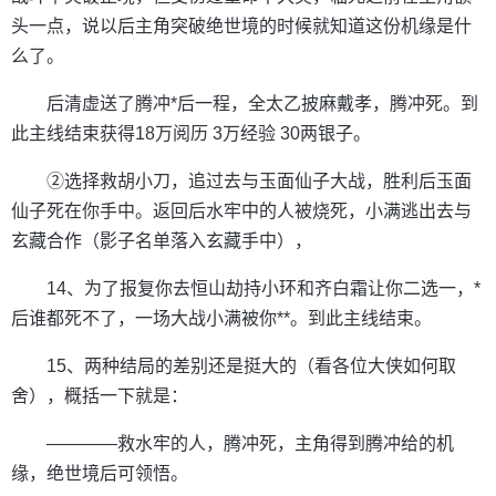
头一点，说以后主角突破绝世境的时候就知道这份机缘是什
么了。
后清虚送了腾冲*后一程，全太乙披麻戴孝，腾冲死。到
此主线结束获得18万阅历 3万经验 30两银子。
②选择救胡小刀，追过去与玉面仙子大战，胜利后玉面
仙子死在你手中。返回后水牢中的人被烧死，小满逃出去与
玄藏合作（影子名单落入玄藏手中），
14、为了报复你去恒山劫持小环和齐白霜让你二选一，*
后谁都死不了，一场大战小满被你**。到此主线结束。
15、两种结局的差别还是挺大的（看各位大侠如何取
舍），概括一下就是：
————救水牢的人，腾冲死，主角得到腾冲给的机
缘，绝世境后可领悟。