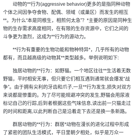
动物的**行为(aggressive behavior)更多的是指同种动物
个体之间因争夺食物、配偶、领域（或巢区）而发生的相互
**。为什么“本是同根生，相煎何太急”？*主要的原因是同种生
物的生存需求高度相同，在有限的生存资源中，它们之间的
斗争更为激烈，这成为**行为的源动力。
**行为有重要的生物功能和物种特异*，几乎所有的动物
都有，而且越高级的动物其**类型越多。举例说明如下:
独居动物的**行为：如野猫。一个地区往往**生活着无数
野猫，平时相安无事，但只要它们相互遇到通常就会爆发“战
争”。由于拥有尖利的牙齿和爪子,一旦**行为发生,损失对双方
来说都是惨重的。为了尽可能规避冲突的发生,野猫会用尿液
标记自己的行踪,后到者根据这些气味信息,读出前一只猫走过
的时间和距离,以此判断自己是沿着走下去还是换一条新路。
群居动物的**行为：群居*动物在漫长的进化过程中形成
了紧密的团队生活模式，平日里朝夕相处，似乎是万众一