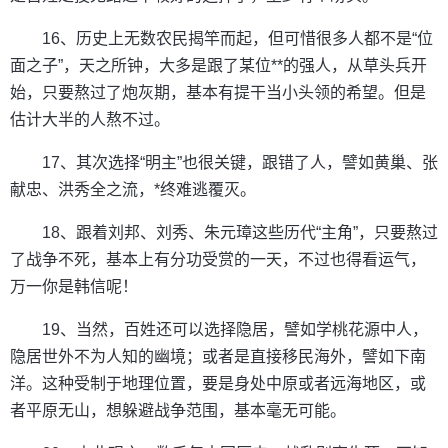
16、历史上无数农民揭竿而起，但可惜很多人都不是“位
面之子”，天之所钟，大多是跟了某位**的强人，从草头兵开
始，只要熬过了炮灰期，基本有提干当小头领的希望。但是
估计大半的人熬不过。
17、其次选择“明主”也很关键，跟错了人，譬如黄巢、张
献忠、洪秀全之流，*终难逃覆灭。
18、跟着刘邦、刘秀、朱元璋这些历代“主角”，只要熬过
了战争不死，基本上有分功受赏的一天，不过也得看运气，
万一你是韩信呢！
19、当然，百姓还可以选择隐居，譬如学桃花源中人，
隐居世外不为人知的幽境；或者是直接移民海外，譬如下南
洋。这种受制于地理位置，要是身处中原或者远海地区，或
者平原无山，想躲避战争范围，基本毫无可能。