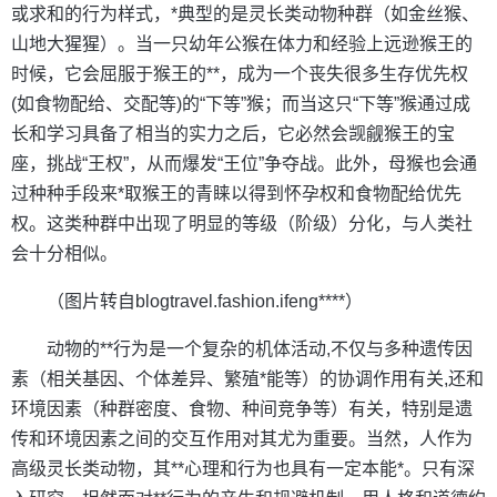
或求和的行为样式，*典型的是灵长类动物种群（如金丝猴、
山地大猩猩）。当一只幼年公猴在体力和经验上远逊猴王的
时候，它会屈服于猴王的**，成为一个丧失很多生存优先权
(如食物配给、交配等)的“下等”猴；而当这只“下等”猴通过成
长和学习具备了相当的实力之后，它必然会觊觎猴王的宝
座，挑战“王权”，从而爆发“王位”争夺战。此外，母猴也会通
过种种手段来*取猴王的青睐以得到怀孕权和食物配给优先
权。这类种群中出现了明显的等级（阶级）分化，与人类社
会十分相似。
（图片转自blogtravel.fashion.ifeng****）
动物的**行为是一个复杂的机体活动,不仅与多种遗传因
素（相关基因、个体差异、繁殖*能等）的协调作用有关,还和
环境因素（种群密度、食物、种间竞争等）有关，特别是遗
传和环境因素之间的交互作用对其尤为重要。当然，人作为
高级灵长类动物，其**心理和行为也具有一定本能*。只有深