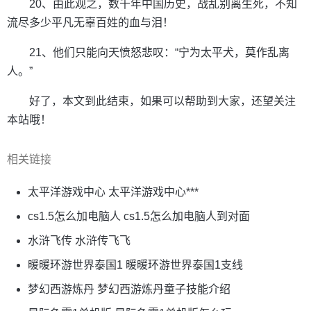
20、由此观之，数千年中国历史，战乱别离生死，不知
流尽多少平凡无辜百姓的血与泪！
21、他们只能向天愤怒悲叹：“宁为太平犬，莫作乱离
人。”
好了，本文到此结束，如果可以帮助到大家，还望关注
本站哦！
相关链接
太平洋游戏中心 太平洋游戏中心***
cs1.5怎么加电脑人 cs1.5怎么加电脑人到对面
水浒飞传 水浒传飞飞
暖暖环游世界泰国1 暖暖环游世界泰国1支线
梦幻西游炼丹 梦幻西游炼丹童子技能介绍