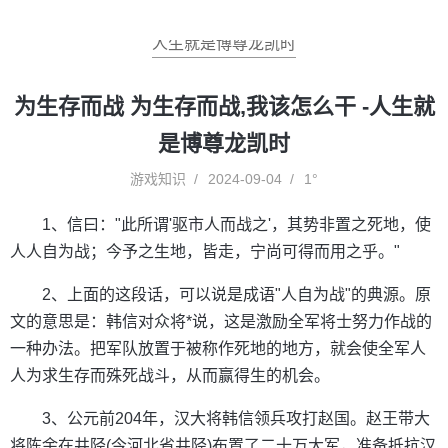
人生就是博尊龙凯时
为生存而战 为生存而战,我该怎么干 -人生就
是博尊龙凯时
游戏知识
2024-09-04
1°
1、信曰："此所谓'驱市人而战之'，其势非置之死地，使
人人自为战；今予之生地，皆走，宁尚可得而用之乎。"
2、上面的这段话，可以说是成语"人自为战"的典源。原
文的意思是：韩信对众将*说，这是激励全军将士努力作战的
一种办法。把军队放置于被称作死地的地方，就会使全军人
人为求生存而殊死战斗，从而赢得生的机会。
3、公元前204年，汉大将韩信领兵攻打赵国。赵王带大
将陈余在井陉(今河北省井陉)布置了二十万大军，准备抵抗汉