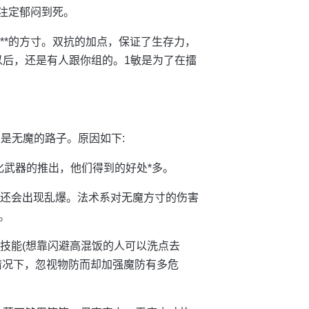
*注定郁闷到死。
**的方寸。双抗的加点，保证了生存力，
以后，还是有人跟你组的。1敏是为了在擂
的是无魔的路子。原因如下:
强化武器的推出，他们得到的好处*多。
而且还会出现乱爆。法术系对无魔方寸的伤害
。
*技能(想靠闪避高混饭的人可以洗点去
情况下，忽视物防而却加强魔防有多危