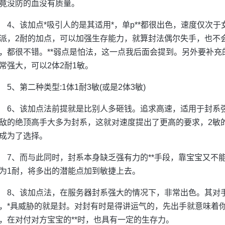
竟没防的血没有质量。
4、该加点*吸引人的是其适用*，单p**都很出色，速度仅次于
派，2耐的加点，可以加强生存能力，就算封法偶尔失手，也不
，都很不错。**弱点是怕法，这一点我后面会提到。另外要补
常强大，可以2体2耐1敏。
5、第二种类型:1体1耐3敏(或是2体3敏)
6、该加点法前提就是比别人多砸钱。追求高速，适用于封系
敌的绝顶高手大多为封系，这就对速度提出了更高的要求，2敏
成为了选择。
7、而与此同时，封系本身缺乏强有力的**手段，靠宝宝又不能
为1耐，将多出的潜能点加到敏捷上去。
8、该加点法，在服务器封系强大的情况下，非常出色。其对
，*具威胁的就是封。对封有时是得讲运气的，先出手就意味着你
，在对付对方宝宝的**时，也具有一定的生存力。