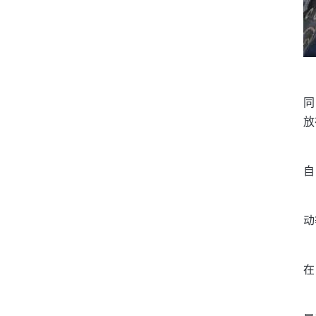
同
放
自
动
在