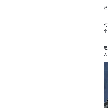
蓝
时
个
是
人