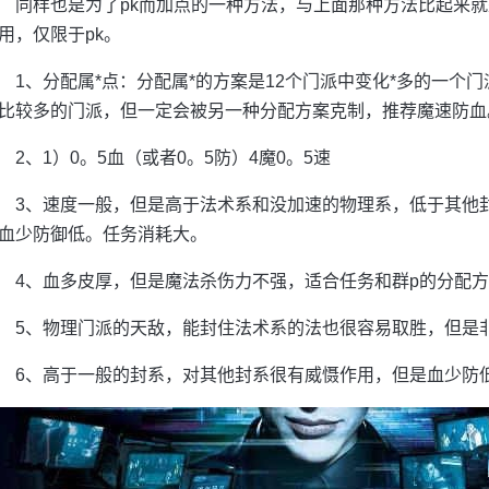
同样也是为了pk而加点的一种方法，与上面那种方法比起来
用，仅限于pk。
1、分配属*点：分配属*的方案是12个门派中变化*多的一个
比较多的门派，但一定会被另一种分配方案克制，推荐魔速防血
2、1）0。5血（或者0。5防）4魔0。5速
3、速度一般，但是高于法术系和没加速的物理系，低于其他
血少防御低。任务消耗大。
4、血多皮厚，但是魔法杀伤力不强，适合任务和群p的分配
5、物理门派的天敌，能封住法术系的法也很容易取胜，但是
6、高于一般的封系，对其他封系很有威慑作用，但是血少防