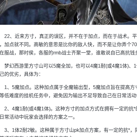
22、近来方寸，真正的误区，并不在于加点，而在于战术。平
，加点就不同。高敏的意思是比你的敌人快，而不是让你弄个700
在服战，那时侯，各服的rmb战士齐聚一堂，谁敢说自已高抗钱
梦幻西游里方寸山可以5魔全加，也可以4魔1耐(或4魔1体)、
己的优劣，具体为：
1、5魔加点。这种加点属于全魔输出型，5魔加点旨在提高
等低难度的挂机任务中，避免因为输出不足导致自己在日常活动
2、4魔1耐(或4魔1体)。这种方寸的加点方式在拥有一定的
日常活动中玩家会选择的方案之一。
3、1体2耐2敏。这种属于方寸山pk加点方案，有一定的抗*