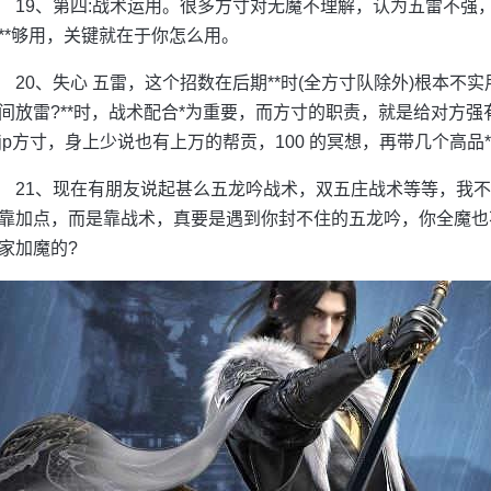
19、第四:战术运用。很多方寸对无魔不理解，认为五雷不强
**够用，关键就在于你怎么用。
20、失心 五雷，这个招数在后期**时(全方寸队除外)根本
间放雷?**时，战术配合*为重要，而方寸的职责，就是给对方
jp方寸，身上少说也有上万的帮贡，100 的冥想，再带几个高品*
21、现在有朋友说起甚么五龙吟战术，双五庄战术等等，我
靠加点，而是靠战术，真要是遇到你封不住的五龙吟，你全魔也不
家加魔的?