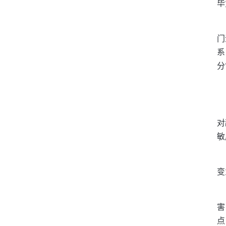
毕
门
系
分
对
敏
变
害
点