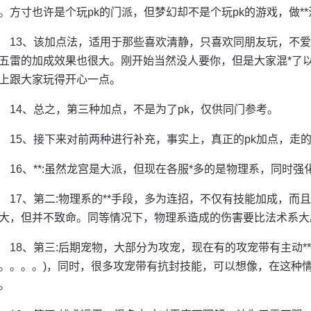
。方寸也许是个玩pk的门派，但梦幻却不是个玩pk的游戏，做*
13、该加点法，适用于那些喜欢清静，只喜欢同朋友玩，不爱
五雷的加成效果也很大。刚开始当然没人要你，但是大家混*了
上跟大家玩得开心一点。
14、总之，第三种加点，不是为了pk，仅供同门参考。
15、接下来对前两种进行补充，事实上，真正的pk加点，走
16、**:虽然龙宫是大派，但现在各服*多的是物理系，同时
17、第二:物理系的**手段，多为连招，不仅有技能加成，
大，但并不致命。同等情况下，物理系造成的伤害要比法术系大
18、第三:后期宠物，大部分为攻宠，现在有的攻宠带有主动*
。。。。)，同时，很多攻宠带有抗封技能，可以想像，在这种
。