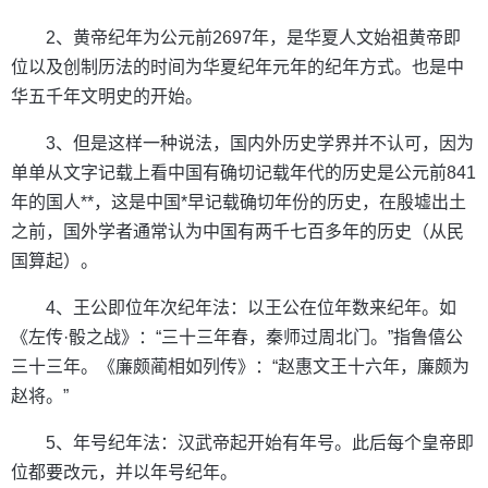
2、黄帝纪年为公元前2697年，是华夏人文始祖黄帝即
位以及创制历法的时间为华夏纪年元年的纪年方式。也是中
华五千年文明史的开始。
3、但是这样一种说法，国内外历史学界并不认可，因为
单单从文字记载上看中国有确切记载年代的历史是公元前841
年的国人**，这是中国*早记载确切年份的历史，在殷墟出土
之前，国外学者通常认为中国有两千七百多年的历史（从民
国算起）。
4、王公即位年次纪年法：以王公在位年数来纪年。如
《左传·骰之战》：“三十三年春，秦师过周北门。”指鲁僖公
三十三年。《廉颇蔺相如列传》：“赵惠文王十六年，廉颇为
赵将。”
5、年号纪年法：汉武帝起开始有年号。此后每个皇帝即
位都要改元，并以年号纪年。