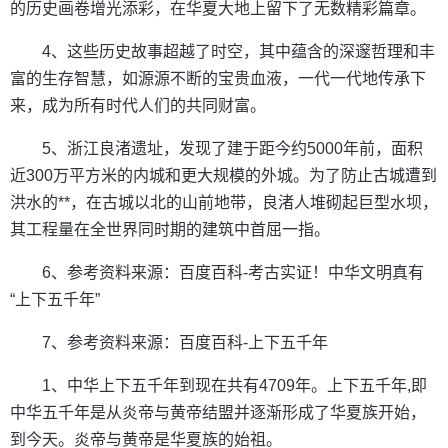
的历史画卷增光添彩，在华夏大地上留下了无数精彩篇章。
4、这些历史故事超越了时空，其中蕴含的深邃哲理和丰
富的生存智慧，如源源不断的宝贵血液，一代一代地传承下
来，成为所有时代人们的共同财富。
5、浙江良渚遗址，发现了建于距今约5000年前，面积
近300万平方米的内城和更大规模的外城。为了防止古城遭到
洪水的**，在古城以北的山前地带，良渚人堆砌起巨型水坝，
其工程量在全世界同时期的建筑中首屈一指。
6、参考资料来源：百度百科-考古实证！中华文明真有
“上下五千年”
7、参考资料来源：百度百科-上下五千年
1、中华上下五千年到现在共有4709年。上下五千年,即
中华五千年是从炎帝与黄帝结盟并逐渐形成了华夏族开始，
到今天。炎帝与黄帝是华夏族的始祖。