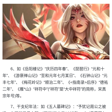
6、如《岳阳楼记》“庆历四年春”、《琵琶行》“元和十
年”、《游褒禅山记》“至和元年七月某日”、《石钟山记》“元
丰七年”、《梅花岭记》“顺治二年”、《<指南录>后序》“德祐
二年”、《雁*山》“祥符中”(“祥符”是“大中祥符”的简称，宋真
宗年号)等。
7、干支纪年法：如《五人墓碑记》：“予犹记周公之被