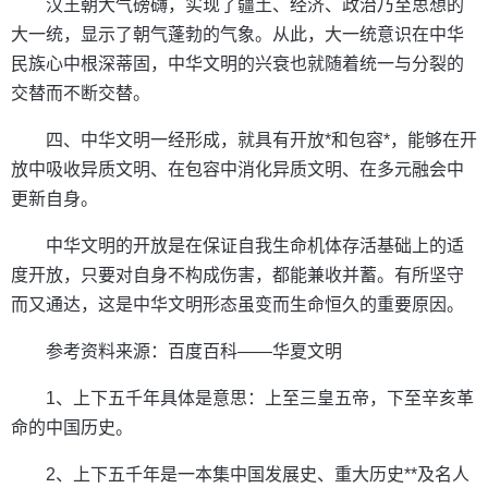
汉王朝大气磅礴，实现了疆土、经济、政治乃至思想的
大一统，显示了朝气蓬勃的气象。从此，大一统意识在中华
民族心中根深蒂固，中华文明的兴衰也就随着统一与分裂的
交替而不断交替。
四、中华文明一经形成，就具有开放*和包容*，能够在开
放中吸收异质文明、在包容中消化异质文明、在多元融会中
更新自身。
中华文明的开放是在保证自我生命机体存活基础上的适
度开放，只要对自身不构成伤害，都能兼收并蓄。有所坚守
而又通达，这是中华文明形态虽变而生命恒久的重要原因。
参考资料来源：百度百科——华夏文明
1、上下五千年具体是意思：上至三皇五帝，下至辛亥革
命的中国历史。
2、上下五千年是一本集中国发展史、重大历史**及名人