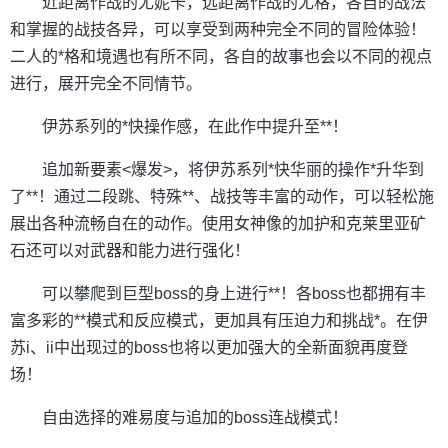
近距离作战的尤妮卡，远距离作战的尤格，各自的战法
和掌握的战技各异，可以享受到两种完全不同的冒险体验！
二人的*格和境遇也有所不同，各自的故事也会以不同的视点
进行，展开完全不同情节。
伊苏系列的*快操作感，在此作中提升至**！
追加新要素<爆发>，将伊苏系列*快华丽的操作*升华到
了**！通过二段跳、特殊**、战技等丰富的动作，可以轻松施
展出各种流畅自在的动作。使用女神像的加护和克莱里亚矿
石还可以对武器和能力进行强化！
可以攀爬到巨型boss的身上进行**！各boss也都拥有丰
富多彩的**模式和反应模式，更加具有压迫力和挑战*。在伊
苏i、ii中出现过的boss也将以更加强大的全新面貌再度登
场！
自由选择的难易度与追加的boss连战模式！