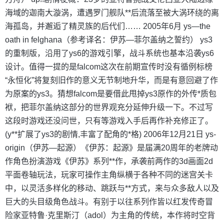
海域的迦南大漩涡，遭遇罗门舰队**后流落至被大涡环绕的离
海孤岛，并邂逅了精灵族的后代们…… 2005年6月 ys—the
oath in felghana（参考译名：伊苏—菲尔盖纳之誓约） ys3
的重制版，沿用了ys6的游戏引擎，战斗系统也基本沿袭ys6
设计。值得一提的是falcom这次在前期宣传时没有循例标榜
“永恒化”将复刻旧作的意义无节制地升华，而是有意回避了作
为原案的ys3。猜想falcom是要借此甩掉ys3原作的外传*质包
袱，把菲尔盖纳这部分的世界观充分延伸升级一下。不过写
这段时游戏还没问世，只有等游戏入手后再作补充修正了。
(y**扩展了ys3的剧情,丰富了配角的*格) 2006年12月21日 ys-
origin（伊苏—起源）《伊苏：起源》是届满20周年的老牌动
作角色扮演游戏《伊苏》系列**作，承袭前两作的3d画面2d
平面卷轴玩法，玩家可操作主角纵横于各种不同的迷宫关卡
中，以灵活多样化的移动、跳跃与**方式，来与众多敌人以及
巨大的头目级角色战斗。有别于以往系列作皆以红发传奇冒
险家亚特鲁·克里斯汀（adol）为主角的传统，本作将时空背