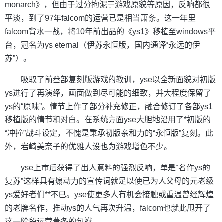
monarch》，但由于过分拘泥于游戏原貌等原因，反响都很
平淡，到了97年falcom的运营已是相当萧条。这一年里
falcom背水一战，将10年前出品的《ys1》移植至windows平
台，冠名为ys eternal（伊苏永恒版，国内通译“永远的伊
苏”）。
吸取了前叁部复刻版游戏的教训，yse以全新面貌对初版
ys进行了再演绎，画面做到尽可能的细致，并大程度保留了
ys的“原味”。情节上作了部分补充修正，融合修订了各部ys1
移植版的情节和对白。在系统方面yse大胆地沿用了*初版的
“冲撞”战斗设定，不愧是秉承初版亲和力的“永恒版”复刻。此
外，岩崎美奈子的优雅人设也为游戏增色不少。
yse上市后获得了出人意料的强烈反响，单是“名作ys的
复苏”这样具有煽动力的宣传词就足以使已为人父母的元老级
ys爱好者们**不已。yse使更多人有机会接触或重温曾经辉煌
的老牌名作，推动ys的人气再次升温，falcom也就此甩开了
这一阶段运营萧条的包袱。