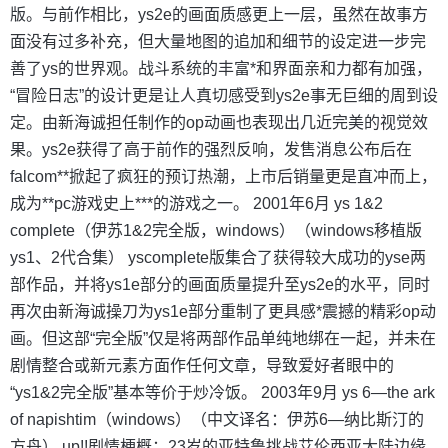
版。与前作相比，ys2e的画面质感更上一层，虽然在故事方
面没有过多补充，但大量地图的追加和细节的设定进一步完
善了ys的世界观。战斗系统的丰富*和界面亲和力都有加强，
“冒险日志”的设计更是让人真切感受到ys2e事无巨细的周到设
定。由新海诚担任制作的op动画也表现出几近完美的视觉效
果。ys2e获得了高于前作的强烈反响，发售消息公布后在
falcom**掀起了疯狂的预订热潮，上市后销量更是直冲而上，
成为**pc游戏史上***的游戏之一。 2001年6月 ys 1&2
complete（伊苏1&2完全版，windows）（windows移植版
ys1、2代合集） yscomplete版集合了获得较大成功的yse两
部作品，并将ys1e部分的画面质量提升至ys2e的水平，同时
再次由新海诚操刀为ys1e部分重制了更具感*震撼的精彩op动
画。但这部“完全版”仅是将两部作品单纯地绑在一起，并未在
剧情整合或新元素方面作任何文章，导致爱好者眼中的
“ys1&2完全版”基本等价于炒冷饭。 2003年9月 ys 6—the ark
of napishtim（windows）（中文译名：伊苏6—纳比斯汀的
方舟） up!!剧情梗概：23岁的亚特鲁挑战艾伦西亚大陆边缘