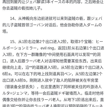
再回到屋内让ジェバ解读3本イースの本的内容，之后她会让
你去盗贼の砦找她儿子。
14、从神殿向东边前进就可以来到盗贼の砦，跟ジェバ
的儿子盗贼首领ゴーバン对话后，他会协助你进入ダームの
塔。
15、从1阶右边第2个出口进入2阶，取得3个宝箱：ヒー
ルポーションミラー，evil ring，返回1阶从右边第1个出口进
入3阶，在下方一群雕像的*中间使用石面具可以发现**的洞
口，进入后跟ラーバ老人对话得知他需要某些东西，出来后
继续向上走，沿**的道路进入5阶。从5阶左边第1个出口进入
6阶a，可以在右下的地上找到道具羽ペン，从5阶左边第2个
出口进入6阶b，刚刚进入就中了敌人的陷阱被关在牢房里
（银装备全部丢失），在这里遇到了同样被关住的吟游诗人
ルタ=ジェンマ，等待一会后盗贼ドギ破墙而入，临走时他将
偶像交给你并让你去找ラーバ老人。从地下1阶逃出来后，直
接去3阶**的洞内找ラーバ老人换取可以预防陷阱的ブルーネ