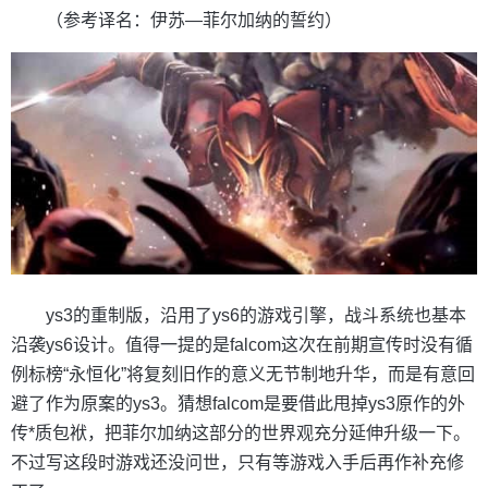
（参考译名：伊苏—菲尔加纳的誓约）
ys3的重制版，沿用了ys6的游戏引擎，战斗系统也基本
沿袭ys6设计。值得一提的是falcom这次在前期宣传时没有循
例标榜“永恒化”将复刻旧作的意义无节制地升华，而是有意回
避了作为原案的ys3。猜想falcom是要借此甩掉ys3原作的外
传*质包袱，把菲尔加纳这部分的世界观充分延伸升级一下。
不过写这段时游戏还没问世，只有等游戏入手后再作补充修