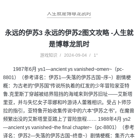
人生就是博尊龙凯时
永远的伊苏3 永远的伊苏2图文攻略 -人生就
是博尊龙凯时
游戏知识
2024-09-04
1°
1987年6月 ys1—ancient ys vanished~omen~（pc-
8801）（参考译名：伊苏1—失落的伊苏古国~序~）剧情梗
概：为古老的“伊苏国”传说所执着的红发的少年冒险家亚特
鲁.克里斯丁穿越被结界阻挡的海域来到伊苏旧址——艾斯塔
里亚，并与失忆女子菲娜和吟游诗人蕾雅相识。受占卜师莎
拉的指引，亚特鲁开始收集传说中的六本“伊苏之书”，在魔兽
频繁出没的艾斯塔里亚踏上了冒险旅程…… 1988年4月 ys2
—ancient ys vanished~the final chapter~（pc-8801）（参考
译名：伊苏2—失落的伊苏古国~终章~）剧情梗概：集齐六本