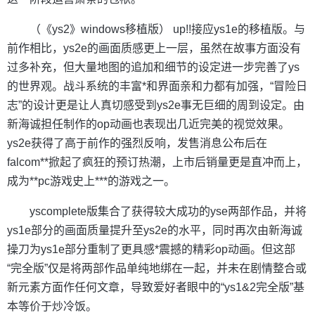
（《ys2》windows移植版） up!!接应ys1e的移植版。与
前作相比，ys2e的画面质感更上一层，虽然在故事方面没有
过多补充，但大量地图的追加和细节的设定进一步完善了ys
的世界观。战斗系统的丰富*和界面亲和力都有加强，“冒险日
志”的设计更是让人真切感受到ys2e事无巨细的周到设定。由
新海诚担任制作的op动画也表现出几近完美的视觉效果。
ys2e获得了高于前作的强烈反响，发售消息公布后在
falcom**掀起了疯狂的预订热潮，上市后销量更是直冲而上，
成为**pc游戏史上***的游戏之一。
yscomplete版集合了获得较大成功的yse两部作品，并将
ys1e部分的画面质量提升至ys2e的水平，同时再次由新海诚
操刀为ys1e部分重制了更具感*震撼的精彩op动画。但这部
“完全版”仅是将两部作品单纯地绑在一起，并未在剧情整合或
新元素方面作任何文章，导致爱好者眼中的“ys1&2完全版”基
本等价于炒冷饭。