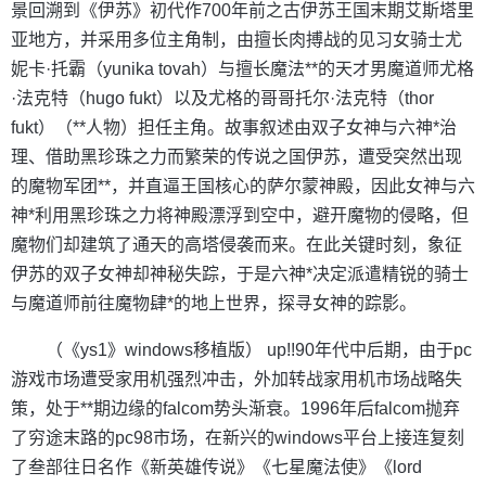
景回溯到《伊苏》初代作700年前之古伊苏王国末期艾斯塔里
亚地方，并采用多位主角制，由擅长肉搏战的见习女骑士尤
妮卡·托霸（yunika tovah）与擅长魔法**的天才男魔道师尤格
·法克特（hugo fukt）以及尤格的哥哥托尔·法克特（thor
fukt）（**人物）担任主角。故事叙述由双子女神与六神*治
理、借助黑珍珠之力而繁荣的传说之国伊苏，遭受突然出现
的魔物军团**，并直逼王国核心的萨尔蒙神殿，因此女神与六
神*利用黑珍珠之力将神殿漂浮到空中，避开魔物的侵略，但
魔物们却建筑了通天的高塔侵袭而来。在此关键时刻，象征
伊苏的双子女神却神秘失踪，于是六神*决定派遣精锐的骑士
与魔道师前往魔物肆*的地上世界，探寻女神的踪影。
（《ys1》windows移植版） up!!90年代中后期，由于pc
游戏市场遭受家用机强烈冲击，外加转战家用机市场战略失
策，处于**期边缘的falcom势头渐衰。1996年后falcom抛弃
了穷途末路的pc98市场，在新兴的windows平台上接连复刻
了叁部往日名作《新英雄传说》《七星魔法使》《lord