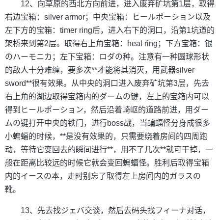
12、向草原的西北方向前进，进入废弃矿坑第1层，取得
右边宝箱：silver armor；中央宝箱：ヒールポーション以及
左下方的宝箱：timer ring后，进入右下的洞口，沿第1坑道的
架桥来到第2层。取得右上角宝箱：heal ring；下方宝箱：银
のハーモニカ；左下宝箱：ロダの种。注意有一种圆球形状
的敌人十分难缠，要多次**才能将其消灭，用武器silver
sword**很有效果。从中央的洞口进入废弃矿坑第3层，先去
右上角的湖边取得宝箱内的ダームの键，左上的宝箱内可以
得到ヒールポーション，然后沿着崎岖的道路前进，用ダー
ムの键打开中央的铁门，进行boss战，当蝙蝠怪分身成很多
小蝙蝠的时候，**是没有效果的，只需要绕着房间的四周跑
动，等待它变回去的瞬间进行**，用不了几次**就可干掉，一
般在距离比较远的时候它就会变回蝙蝠怪。胜利后取得宝箱
内的イースの本，走时别忘了取得左上房间内的ガラスの
靴。
13、先去找ジェバ交谈，然后去码头找フィーナ对话，