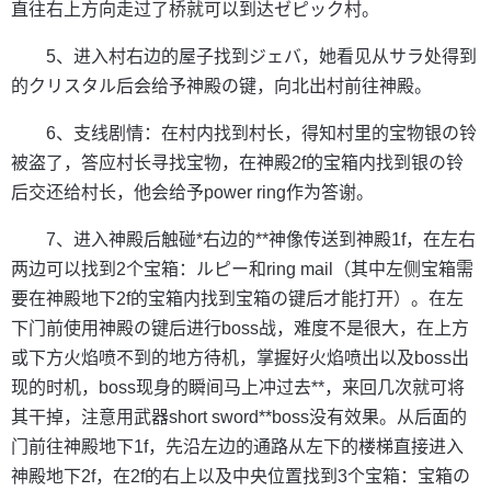
直往右上方向走过了桥就可以到达ゼピック村。
5、进入村右边的屋子找到ジェバ，她看见从サラ处得到
的クリスタル后会给予神殿の键，向北出村前往神殿。
6、支线剧情：在村内找到村长，得知村里的宝物银の铃
被盗了，答应村长寻找宝物，在神殿2f的宝箱内找到银の铃
后交还给村长，他会给予power ring作为答谢。
7、进入神殿后触碰*右边的**神像传送到神殿1f，在左右
两边可以找到2个宝箱：ルピー和ring mail（其中左侧宝箱需
要在神殿地下2f的宝箱内找到宝箱の键后才能打开）。在左
下门前使用神殿の键后进行boss战，难度不是很大，在上方
或下方火焰喷不到的地方待机，掌握好火焰喷出以及boss出
现的时机，boss现身的瞬间马上冲过去**，来回几次就可将
其干掉，注意用武器short sword**boss没有效果。从后面的
门前往神殿地下1f，先沿左边的通路从左下的楼梯直接进入
神殿地下2f，在2f的右上以及中央位置找到3个宝箱：宝箱の