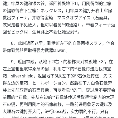
键；牢屋の键和银の铃。返回神殿地下1f，用刚得到的宝箱
の键取得右下宝箱：ネックレス，用牢屋の键打开右上牢房
救出フィーナ，并取得宝箱：マスクオプアイズ（石面具，
效果是看不见敌人，但可以看见**的通路）。带着フィーナ返
回ゼピック村，注意路上不要让她受到**。
8、此时返回这里，到港町左下的自警团找スラフ，他会
带你到武器屋取得强力武器talwarl。
9、返回神殿，从地下2f右下的楼梯来到神殿地下3f，在
左上宝箱里取得象牙の键，利用右下的**石像传送后找到宝
箱：silver shield，返回地下3f从左下的**石像处传送，先取
得左边的宝箱：ヒールポーション，然后在下方白色石像旁
装上先前取得的石面具后，可以看见**的门，穿过后不要理会
前面的**石像，先从右边的**石像处传送后取得宝箱内的大理
石の键，再利用刚才的石像转移，一路前进用象牙の键以及
大理石の键打开大门，进行boss战，实力弱的不行，只有