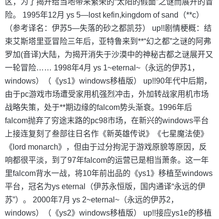
区，为了揭开给当地带来繁荣的“太阳的假面”之谜而展开的冒
险。 1995年12月 ys 5—lost kefin,kingdom of sand（**c）
（参考译名：伊苏5—失落的砂之都凯芬） up!!剧情梗概：结
束艾斯塔里亚冒险三年后，亚特鲁来到**“幻之都”之谜的阿弗
罗加(音译)大陆，为揭开消失于沙漠中的神秘古都之谜展开又
一轮冒险…… 1998年4月 ys 1~eternal~（永远的伊苏1，
windows）（《ys1》windows移植版） up!!90年代中后期，
由于pc游戏市场遭受家用机强烈冲击，外加转战家用机市场
战略失策，处于**期边缘的falcom势头渐衰。1996年后
falcom抛弃了穷途末路的pc98市场，在新兴的windows平台
上接连复刻了叁部往日名作《新英雄传说》《七星魔法使》
《lord monarch》，但由于过分拘泥于游戏原貌等原因，反
响都很平淡，到了97年falcom的运营已是相当萧条。这一年
里falcom背水一战，将10年前出品的《ys1》移植至windows
平台，冠名为ys eternal（伊苏永恒版，国内通译“永远的伊
苏”）。 2000年7月 ys 2~eternal~（永远的伊苏2，
windows）（《ys2》windows移植版） up!!接应ys1e的移植