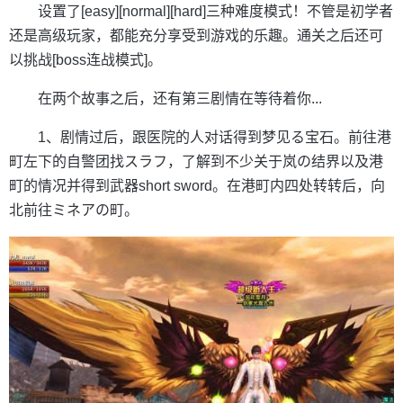
设置了[easy][normal][hard]三种难度模式！不管是初学者
还是高级玩家，都能充分享受到游戏的乐趣。通关之后还可
以挑战[boss连战模式]。
在两个故事之后，还有第三剧情在等待着你...
1、剧情过后，跟医院的人对话得到梦见る宝石。前往港
町左下的自警团找スラフ，了解到不少关于岚の结界以及港
町的情况并得到武器short sword。在港町内四处转转后，向
北前往ミネアの町。