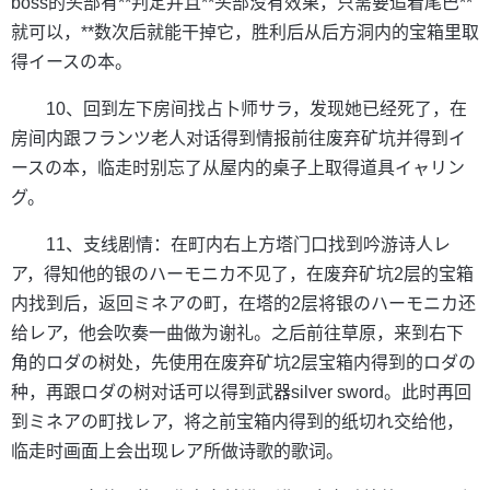
boss的头部有**判定并且**头部没有效果，只需要追着尾巴**
就可以，**数次后就能干掉它，胜利后从后方洞内的宝箱里取
得イースの本。
10、回到左下房间找占卜师サラ，发现她已经死了，在
房间内跟フランツ老人对话得到情报前往废弃矿坑并得到イ
ースの本，临走时别忘了从屋内的桌子上取得道具イャリン
グ。
11、支线剧情：在町内右上方塔门口找到吟游诗人レ
ア，得知他的银のハーモニカ不见了，在废弃矿坑2层的宝箱
内找到后，返回ミネアの町，在塔的2层将银のハーモニカ还
给レア，他会吹奏一曲做为谢礼。之后前往草原，来到右下
角的ロダの树处，先使用在废弃矿坑2层宝箱内得到的ロダの
种，再跟ロダの树对话可以得到武器silver sword。此时再回
到ミネアの町找レア，将之前宝箱内得到的纸切れ交给他，
临走时画面上会出现レア所做诗歌的歌词。