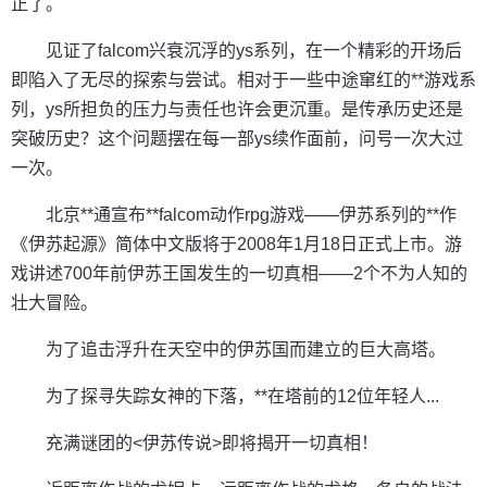
正了。
见证了falcom兴衰沉浮的ys系列，在一个精彩的开场后
即陷入了无尽的探索与尝试。相对于一些中途窜红的**游戏系
列，ys所担负的压力与责任也许会更沉重。是传承历史还是
突破历史？这个问题摆在每一部ys续作面前，问号一次大过
一次。
北京**通宣布**falcom动作rpg游戏——伊苏系列的**作
《伊苏起源》简体中文版将于2008年1月18日正式上市。游
戏讲述700年前伊苏王国发生的一切真相——2个不为人知的
壮大冒险。
为了追击浮升在天空中的伊苏国而建立的巨大高塔。
为了探寻失踪女神的下落，**在塔前的12位年轻人...
充满谜团的<伊苏传说>即将揭开一切真相！