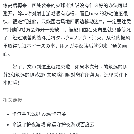
练高后再来，四处袭来的火球老实说没有什么好的办法可以
避开，除非你对射击游戏很有心得，而且boss的移动速度很
快，很难抓准他，只能围着场地四周边移动边**，一定要注意
**到他的地方会炸开一处缺口，被缺口围在死角里就只能等死
了，经过艰苦的战斗后将ダルク=ファクト消灭，从他的披风
里取得*后1本イースの本，用メガネ阅读后就迎来了通关画
面。
好了，文章到这里就结束啦，如果本次分享的永远的伊
苏3和永远的伊苏2图文攻略问题对您有所帮助，还望关注下
本站哦！
相关链接
卡尔金怎么抓 wow卡尔金
命运守护夜游戏 命运守护夜游戏百度云