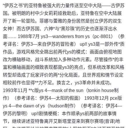
“伊苏之书”的亚特鲁被强大的力量传送至空中大陆——古伊苏
国。被明朗的村中少女莉莉娅救助后，亚特鲁在空中大陆展
开了新一轮冒险。菲娜与蕾雅的身份居然是创立伊苏的双生
女神！而古伊苏国、六神*与“黑珍珠”的历史也逐渐浮出水
面…… 1988年7月 ys3—wanderers from ys（pc-8801）（参
考译名：伊苏3—来自伊苏的冒险者） up!! ys3是一部外传*质
作品，游戏风格完全跳出前两代ys的模式：画面由俯视地图
改为横轴移动，战斗系统加入多种动作元素。尽管操作*的丰
富和横轴画面的细致表现都是ys3的亮点，但系统改革和风格
转型却造成了玩家评价的两*分化局面，且世界观和情节设定
相较前作也显得**力不足。换言之，ys3革命并未成功。
1993年11月 **c版ys 4—mask of the sun（tonkin house制
作）（参考译名：伊苏4—太阳的假面） 1993年12月 pce版
ys 4—the dawn of ys（hudson制作）（参考译名：伊苏4—
伊苏的黎明） up!!剧情梗概：本作顺承ys前两部的故事情
节，继续讲述亚特鲁离开艾斯塔里亚来到赛尔赛塔(音译)地