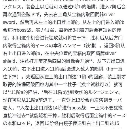
ックレス，装备上以后就可以通过6阶b的陷阱，进入7阶后会
再次遇到盗贼ドギ，先去右上角从宝箱内取回武器silver
sword，然后再从左上的出口登上8阶。从左上的门进入9阶b
会进行boss战，实力很弱，每扔出3把镰刀后会有短暂的停
顿，利用这个机会进行猛攻就可将它干掉，胜利后从后方门
内取得宝箱内的イースの本和ハンマー（铁锤）。返回8阶从
右上出口进入9阶a，在中央位置的宝箱内取回盾牌silver
shield，注意打开宝箱后四周的雕像会开始**，从下方出口进
入10阶，右下出口进入11阶a后会进入敌人的陷阱（hp一直
往下掉），先返回从左上的出口到达11阶b的回廊，装上刚才
取得的铁锤砸破回廊内其中一个柱子（挨个试就可以）就可
以**11阶a的陷阱，*后在11阶b遇到受伤的ルタ=ジェンマ。
现在可以从11阶a前进了，一直登上13阶会再次遇到ラーバ
老人，**入左上出口到达14阶进行boss战，一上来不要犹豫
直接冲过去**就能轻松干掉，胜利后取得后面宝箱中的イース
の本和ロッド，返回13阶经由镜子传送到右上出口到达15