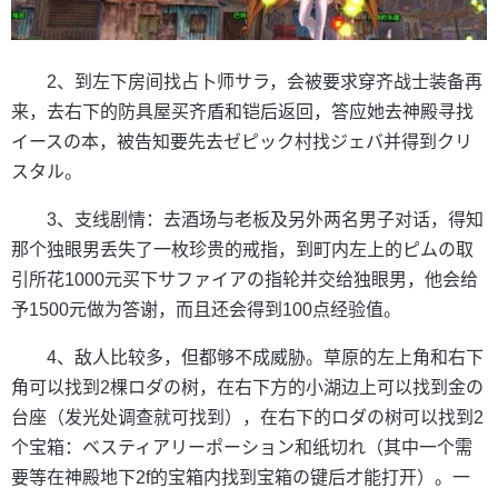
2、到左下房间找占卜师サラ，会被要求穿齐战士装备再
来，去右下的防具屋买齐盾和铠后返回，答应她去神殿寻找
イースの本，被告知要先去ゼピック村找ジェバ并得到クリ
スタル。
3、支线剧情：去酒场与老板及另外两名男子对话，得知
那个独眼男丢失了一枚珍贵的戒指，到町内左上的ピムの取
引所花1000元买下サファイアの指轮并交给独眼男，他会给
予1500元做为答谢，而且还会得到100点经验值。
4、敌人比较多，但都够不成威胁。草原的左上角和右下
角可以找到2棵ロダの树，在右下方的小湖边上可以找到金の
台座（发光处调查就可找到），在右下的ロダの树可以找到2
个宝箱：ベスティアリーポーション和纸切れ（其中一个需
要等在神殿地下2f的宝箱内找到宝箱の键后才能打开）。一