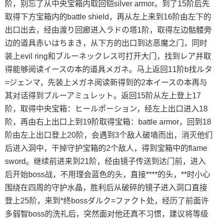
阶，别忘了从中央宝箱内取回铠silver armor。到了15阶后先
取得下方宝箱内的battle shield，再从左上来到16阶由左下的
出口出去，经由渡り回廊进入ラドの塔1阶，取得左边骷髅旁
边的道具赤いはちまき，从下方的出口到达恶魔之门，同时
装上evil ring和ブルーネックレス可打开大门，找到レア并取
得能够阅读イースの本的道具メガネ。马上返回11阶b找ルタ
=ジェンマ，先装上メガネ阅读新得到的2本イースの本再与
其对话得到ブルーアミュレット。返回15阶从左上登上17
阶，取得中央宝箱：ヒールポーション，经左上出口进入18
阶，再由右上出口上到19阶取得宝箱：battle armor，回到18
阶由左上出口登上20阶，会遇到3个敌人破墙而出，消灭他们
后进入洞中，干掉守护宝箱的2个敌人，得到宝箱中的flame
sword。继续前进来到21阶，经由镜子传送到达门前，进入
后开始boss战，不用理会蓝色的头，直接****的头，**时小心
围绕在四周的守护水晶，胜利后从破碎的镜子进入洞口直接
登上25阶，来到*终bossダルク=ファクト处，经历了前面许
多弱智boss的洗礼后，突然面对他还真不习惯，建议将等级