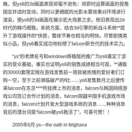
晚，但ys6的3d画面表现却毫不逊色：将即时运算画面的视角
固定并适时变动，同时以更细腻的光影水雾效果对环境进行
渲染，使ys6的3d画面在展示宏大场景之余，依旧表现出2d
时代的精巧细致。系统方面，结合3d引擎的新战斗系统**提
升了游戏操作的*快感，整体节奏也相当的明快。尽管剧情类
似小品，但ys6着实成功地标榜了falcom新世代的技术实力。
“ys”的老牌名号和windows移植版的推广为ys6奠定了坚
实的受众基础，事实也证明ys6的销售成绩相当可观，**通贩
的30000套限定版在游戏发售前一周就被热情的爱好者们订
购一空，至于之前濒临破产的f社……ys6发售数月之后便传
来falcom在东京****所挂牌上市的消息，falcom与韩国网络游
戏公司签订合作计划的消息，falcom觊觎中国手机游戏市场
的消息，falcom计划开发大型游戏系统的消息……种种消息
背后的潜台词是“falcom被ys6救活了”，可喜可贺！！
2005年6月 ys—the oath in felghana