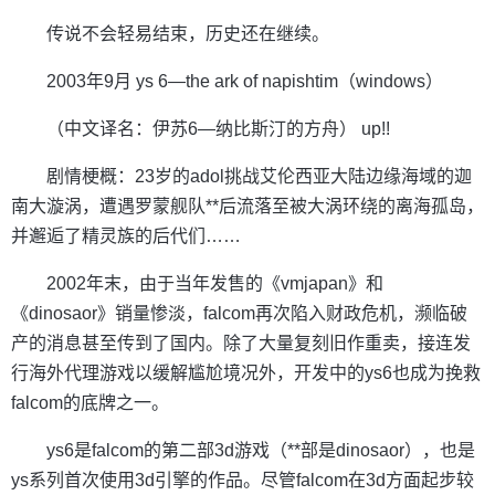
传说不会轻易结束，历史还在继续。
2003年9月 ys 6—the ark of napishtim（windows）
（中文译名：伊苏6—纳比斯汀的方舟） up!!
剧情梗概：23岁的adol挑战艾伦西亚大陆边缘海域的迦
南大漩涡，遭遇罗蒙舰队**后流落至被大涡环绕的离海孤岛，
并邂逅了精灵族的后代们……
2002年末，由于当年发售的《vmjapan》和
《dinosaor》销量惨淡，falcom再次陷入财政危机，濒临破
产的消息甚至传到了国内。除了大量复刻旧作重卖，接连发
行海外代理游戏以缓解尴尬境况外，开发中的ys6也成为挽救
falcom的底牌之一。
ys6是falcom的第二部3d游戏（**部是dinosaor），也是
ys系列首次使用3d引擎的作品。尽管falcom在3d方面起步较