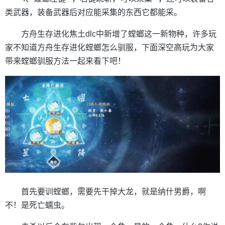
类武器，装备武器后对应能采集的东西它都能采。
方舟生存进化焦土dlc中新增了螳螂这一新物种，许多玩
家不知道方舟生存进化螳螂怎么驯服，下面深空高玩为大家
带来螳螂驯服方法一起来看下吧！
首先要训螳螂，需要先干掉大龙，就是纳什男爵，啊
不！是死亡蠕虫。