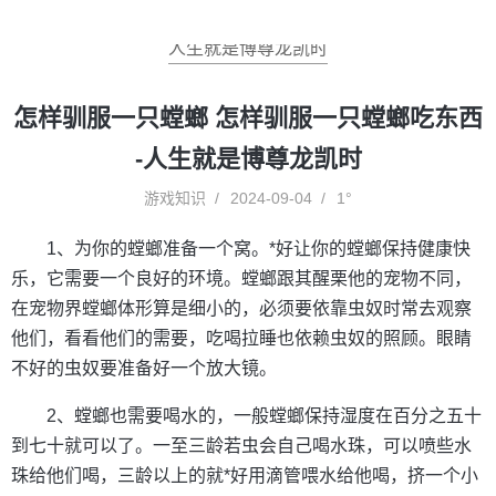
人生就是博尊龙凯时
怎样驯服一只螳螂 怎样驯服一只螳螂吃东西
-人生就是博尊龙凯时
游戏知识
2024-09-04
1°
1、为你的螳螂准备一个窝。*好让你的螳螂保持健康快
乐，它需要一个良好的环境。螳螂跟其醒栗他的宠物不同，
在宠物界螳螂体形算是细小的，必须要依靠虫奴时常去观察
他们，看看他们的需要，吃喝拉睡也依赖虫奴的照顾。眼睛
不好的虫奴要准备好一个放大镜。
2、螳螂也需要喝水的，一般螳螂保持湿度在百分之五十
到七十就可以了。一至三龄若虫会自己喝水珠，可以喷些水
珠给他们喝，三龄以上的就*好用滴管喂水给他喝，挤一个小