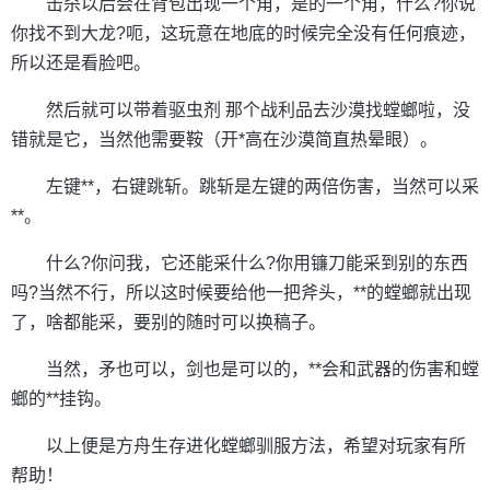
击杀以后会在背包出现一个角，是的一个角，什么?你说
你找不到大龙?呃，这玩意在地底的时候完全没有任何痕迹，
所以还是看脸吧。
然后就可以带着驱虫剂 那个战利品去沙漠找螳螂啦，没
错就是它，当然他需要鞍（开*高在沙漠简直热晕眼）。
左键**，右键跳斩。跳斩是左键的两倍伤害，当然可以采
**。
什么?你问我，它还能采什么?你用镰刀能采到别的东西
吗?当然不行，所以这时候要给他一把斧头，**的螳螂就出现
了，啥都能采，要别的随时可以换稿子。
当然，矛也可以，剑也是可以的，**会和武器的伤害和螳
螂的**挂钩。
以上便是方舟生存进化螳螂驯服方法，希望对玩家有所
帮助！