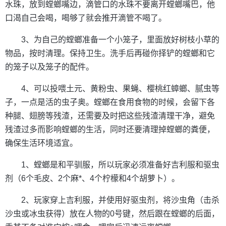
水珠，放到螳螂嘴边，滴管口的水珠不要离开螳螂嘴巴，他
口渴自己会喝，喝够了就会推开滴管不喝了。
3、为自己的螳螂准备一个小笼子，里面放好树枝小草的
物品，按时清理。保持卫生。洗手后再碰你择铲的螳螂和它
的笼子以及笼子的配件。
4、可以投喂土元、黄粉虫、果蝇、樱桃红蟑螂、腻虫等
子，一点是活的虫子奥。螳螂在食用食物的时候，会留下各
种腿、翅膀等残渣，还需要及时把这些残渣清理干净，避免
残渣过多而影响螳螂的生活，同时还要清理掉螳螂的粪便，
确保生活环境适宜。
1、螳螂是和平驯服，所以玩家必须准备好吉利服和驱虫
剂（6个毛皮、2个麻*、4个柠檬和4个胡萝卜）。
2、玩家穿上吉利服，并使用好驱虫剂，将沙虫角（击杀
沙虫或冰虫获得）放在人物的0号键，然后跟在螳螂的后面，