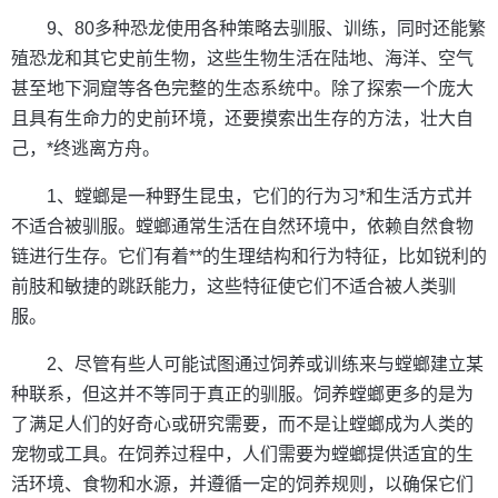
9、80多种恐龙使用各种策略去驯服、训练，同时还能繁
殖恐龙和其它史前生物，这些生物生活在陆地、海洋、空气
甚至地下洞窟等各色完整的生态系统中。除了探索一个庞大
且具有生命力的史前环境，还要摸索出生存的方法，壮大自
己，*终逃离方舟。
1、螳螂是一种野生昆虫，它们的行为习*和生活方式并
不适合被驯服。螳螂通常生活在自然环境中，依赖自然食物
链进行生存。它们有着**的生理结构和行为特征，比如锐利的
前肢和敏捷的跳跃能力，这些特征使它们不适合被人类驯
服。
2、尽管有些人可能试图通过饲养或训练来与螳螂建立某
种联系，但这并不等同于真正的驯服。饲养螳螂更多的是为
了满足人们的好奇心或研究需要，而不是让螳螂成为人类的
宠物或工具。在饲养过程中，人们需要为螳螂提供适宜的生
活环境、食物和水源，并遵循一定的饲养规则，以确保它们