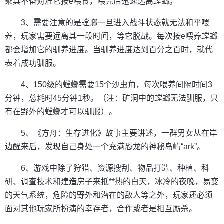
乘其不备对准它按e喂食，喂完后迅速远离螳螂。
3、需要注意的是螳螂一旦进入战斗状态就无法和平喂
养，玩家需要远离其一段时间，等它脱战。每次按e喂养螳螂
都会增加它的驯养进度。当驯养进度达到百分之百时，就代
表着成功驯服。
4、150级的螳螂需要15个沙虫角，每次喂养间隔时间3
分钟，总耗时45分钟1秒。（注：矿洞中的螳螂无法驯服，只
有在野外的螳螂才可以驯服）。
5、《方舟：生存进化》故事主要讲述，一群男女从在岸
边醒来后，发现自己身处一个充满恐龙的神秘岛屿“ark”。
6、游戏中除了狩猎、资源搜刮、物品打造、种植、科
研、调查技术和建造房子来抵**热的白天，冰冷的夜晚，易变
的天气系统，危险的野外和潜在的敌人等之外，玩家还必须
面对其他玩家所扮演的幸存者，合作或者是相互厮杀。