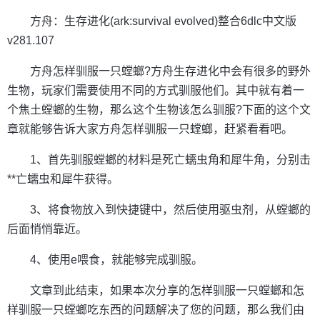
方舟：生存进化(ark:survival evolved)整合6dlc中文版
v281.107
方舟怎样驯服一只螳螂?方舟生存进化中会有很多的野外
生物，玩家们需要使用不同的方式驯服他们。其中就有着一
个焦土螳螂的生物，那么这个生物该怎么驯服?下面的这个文
章就能够告诉大家方舟怎样驯服一只螳螂，赶紧看看吧。
1、首先驯服螳螂的材料是死亡蠕虫角和犀牛角，分别击
**亡蠕虫和犀牛获得。
3、将食物放入到快捷键中，然后使用驱虫剂，从螳螂的
后面悄悄靠近。
4、使用e喂食，就能够完成驯服。
文章到此结束，如果本次分享的怎样驯服一只螳螂和怎
样驯服一只螳螂吃东西的问题解决了您的问题，那么我们由