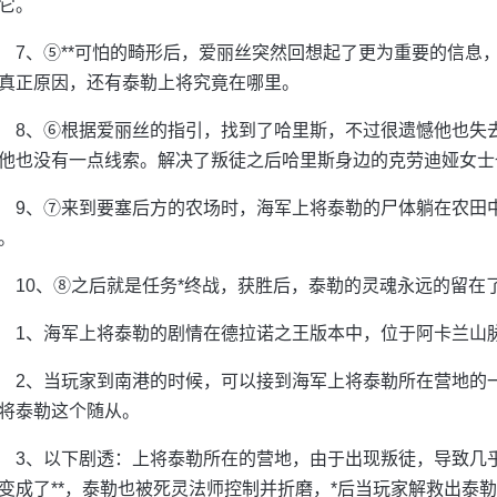
它。
7、⑤**可怕的畸形后，爱丽丝突然回想起了更为重要的信息
真正原因，还有泰勒上将究竟在哪里。
8、⑥根据爱丽丝的指引，找到了哈里斯，不过很遗憾他也失去
他也没有一点线索。解决了叛徒之后哈里斯身边的克劳迪娅女士
9、⑦来到要塞后方的农场时，海军上将泰勒的尸体躺在农田
。
10、⑧之后就是任务*终战，获胜后，泰勒的灵魂永远的留在
1、海军上将泰勒的剧情在德拉诺之王版本中，位于阿卡兰山
2、当玩家到南港的时候，可以接到海军上将泰勒所在营地的
将泰勒这个随从。
3、以下剧透：上将泰勒所在的营地，由于出现叛徒，导致几
变成了**，泰勒也被死灵法师控制并折磨，*后当玩家解救出泰勒