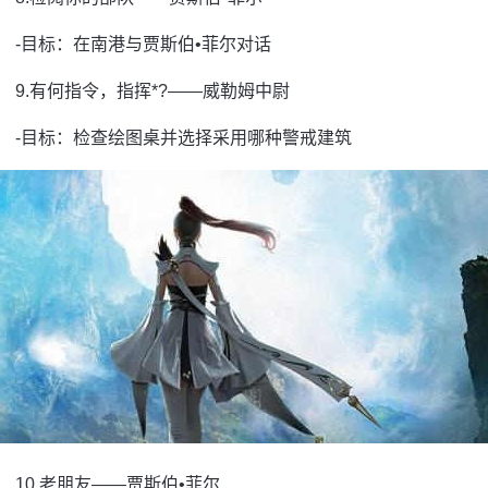
-目标：在南港与贾斯伯•菲尔对话
9.有何指令，指挥*?——威勒姆中尉
-目标：检查绘图桌并选择采用哪种警戒建筑
10.老朋友——贾斯伯•菲尔