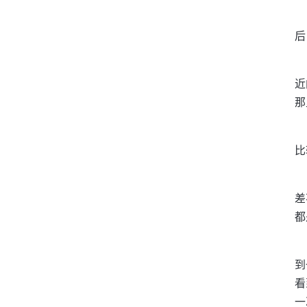
后
近
那
比
差
都
到
看
一