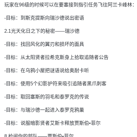
玩家在96级的时候可以在要塞接到指引任务飞往阿兰卡峰林：
-目标：到斯克提斯向瑞沙德说出密语
2.1光天化日之下的秘密——瑞沙德
-目标：找回风化的翼刃和损坏的面具
-目标：从太阳贤者拉希克斯身上拾取追随者公告
-目标：在乌鸦小屋把谜语说给奥耐卡听
-目标：使用5个幻影护符来吸引追随者黑爪刺客
-目标：取回塞斯的羽毛和泰罗克的传说
-目标：与瑞沙德一起进入泰罗克鸦巢
-目标：说服暗影贤者艾斯卡释放贾斯伯•菲尔
8.检阅你的部队——贾斯伯•菲尔