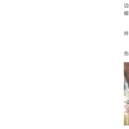
边
细
舛
完