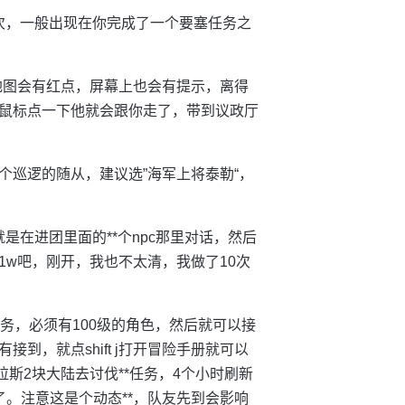
一次，一般出现在你完成了一个要塞任务之
。
地图会有红点，屏幕上也会有提示，离得
鼠标点一下他就会跟你走了，带到议政厅
个巡逻的随从，建议选”海军上将泰勒“，
是在进团里面的**个npc那里对话，然后
w吧，刚开，我也不太清，我做了10次
任务，必须有100级的角色，然后就可以接
，就点shift j打开冒险手册就可以
斯2块大陆去讨伐**任务，4个小时刷新
。注意这是个动态**，队友先到会影响