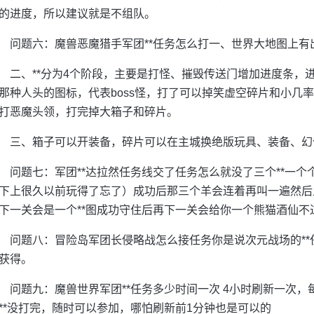
的进度，所以建议就是不组队。
问题六：魔兽恶魔猎手军团**任务怎么打一、世界大地图上有出现
二、**分为4个阶段，主要是打怪、摧毁传送门增加进度条，
那种人头的图标，代表boss怪，打了可以掉笑虚空碎片和小几
打恶魔头领，打完掉大箱子和碎片。
三、箱子可以开装备，碎片可以在主城换绝版玩具、装备、幻
问题七：军团**达拉然任务线交了任务怎么就没了三个**一
下上很久以前玩得了忘了）成功后那三个羊会连着再叫一遍然后
下一关会是一个**图成功守住后再下一关会给你一个熊猫酒仙不
问题八：冒险岛军团长侵略战怎么接任务你是说次元战场的*
获得。
问题九：魔兽世界军团**任务多少时间一次 4小时刷新一次，
**没打完，随时可以参加，哪怕刷新前1分钟也是可以的