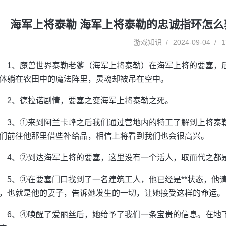
海军上将泰勒 海军上将泰勒的忠诚指环怎么
游戏知识
2024-09-04
1
1、魔兽世界泰勒老爹（海军上将泰勒）在海军上将的要塞，
体躺在农田中的魔法阵里，灵魂却被吊在空中。
2、德拉诺剧情，要塞之变海军上将泰勒之死。
3、①来到阿兰卡峰之后我们通过营地内的特工了解到上将泰
们前往他那里借些补给品，相信上将看到我们也会很高兴。
4、②到达海军上将的要塞，这里没有一个活人，取而代之都
5、③在要塞门口找到了一名建筑工人，他已经是**状态，他
，也就是他的妻子，告诉她发生的一切，让她接受这样的命运。
6、④唤醒了爱丽丝后，她给予了我们一条宝贵的信息。在地