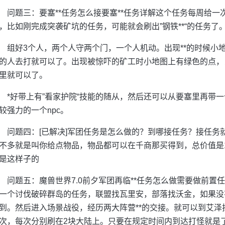
问题三：要塞**任务怎么接要塞**任务详解这个任务每周给
，比如刚完成突袭矿坑的任务，可能就会刷出”钢铁**“的任务了
组好3个人，两个人守两个门，一个人机动。出现**的时候小
的人去打就可以了。出现被惊吓的矿工时小地图上有绿色的点，
里就可以了。
*好带上有”看家护院“技能的随从，然后还可以从要塞里再带一
较强力的一个npc。
问题四：[已解决]军团任务是怎么做的？到哪接任务？接任务就
不多就是叫你给点物品，物品都可以在千商那买得到，总价值是1
是这样子的
问题五：魔兽世界7.0前夕军团再临**任务怎么做需要做前置
一个讨伐破碎群岛的任务，联盟找瓦里安，部落找沃金，如果没有接到
到。然后进入场景战役，经历两大阵营**的交接。就可以到艾泽拉
次，每次分别刷在2块大陆上。只要在规定时间内到达打怪就是了