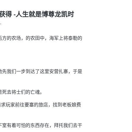
获得 -人生就是博尊龙凯时
°
后方的农场，的农田中，海军上将泰勒的
勒先我们一步到达了这里安营扎寨，于是
是死去将士们的亡魂。
请求玩家前往要塞的旅店，找到老板娘费
下室有着可怕的东西存在，拜托我们去干