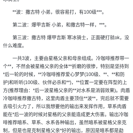
**波：撒古特 小弟，很容易打，有100级***。
第二波：爆甲吉斯 小弟，和撒古特一样，***。
第三波：撒古特 爆甲吉斯 寒冰骑士，正面硬打就ok，没
什么难度。
一共3波，主要由星格父亲和母亲组成。冷咖啡推荐带一
个**，不然会被星格父亲的全体**折磨的很惨，特别是坚持到
*后一轮的时候，**冷咖啡推荐爱心梦梦(100级、**、**和防
护)和听听(100级、伙伴必杀和**)，**位置一定要在阵型的上
方(推荐理由：*后一波星格父亲的**对水系是消弱效果)。肉盾
冷咖啡推荐撒古特，这里肉盾主要顶住**波**，完后就不需要
去吸引火力了，所以我想要他的输出来发挥作用，草系肉盾
能在*后一波的时候对星格的父亲能造成更大伤害。输出冷咖
啡推荐暗系、草系、水系各种输出，虽然暗系被星格父亲克
制，但是也是克制星格父亲*好的输出，原因是暗系都是勐