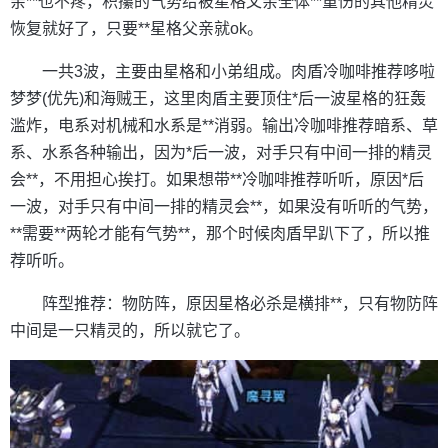
亲**也不疼，积攥的气势给被星格父亲全体**重伤的其他精灵
恢复就好了，只要**星格父亲就ok。
一共3波，主要由星格和小弟组成。肉盾冷咖啡推荐哆啦
梦梦(优先)和海贼王，这里肉盾主要顶住*后一波星格的狂轰
滥炸，电系对机械和水系是**消弱。输出冷咖啡推荐暗系、草
系、水系各种输出，因为*后一波，对手只有中间一排的精灵
会**，不用担心挨打。如果想带**冷咖啡推荐听听，原因*后
一波，对手只有中间一排的精灵会**，如果没有听听的气势，
**需要**两轮才能有气势**，那个时候肉盾早趴下了，所以推
荐听听。
阵型推荐：物防阵，原因星格必杀是横排**，只有物防阵
中间是一只精灵的，所以就它了。