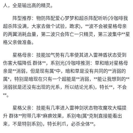
人，全是输出高的精灵。
阵型推荐：物防阵配爱心梦梦和超杀阵配听听(冷咖啡我
超杀阵没满，大家去做个试验，跪求)，**波不会被星格母亲
的两翼消耗血量，第二波只会阵亡一只精灵，第三波集中**星
格父亲做准备。
星格母亲：技能加气势有几率使其进入雷神盾状态受到
伤害大幅降低 群体**，系别光(冷咖啡推测：草和暗对星格母
亲是**消弱，但是现有属*中，暗和草是没有共同的**消弱的
属*，特别是暗现在只有一个超能是**消弱，**能让我想到的**
消弱就是还没有出现的光系，所以结论光系)，特长**，不会
**。
星格父亲：技能有几率进入雷神剑状态物攻魔攻大幅提
升 群体**附带几率*麻痹效果，系别电(属*克制直接能看出
来，不是特别系别)，特长利爪，必杀全体**。