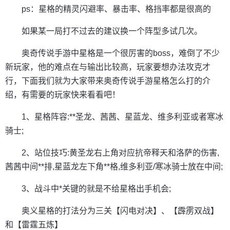
ps：星格的精灵闪避率、暴击率、格挡率都是很高的
如果某一局打不过去的建议换一个阵型多试几次。
奥奇传说手游中星格是一个很厉害的boss，难倒了不少
新玩家，他的难点在与输出比较高，玩家要想办法攻克才
行，下面我们就为大家带来奥奇传说手游星格怎么打的介
绍，有需要的玩家快来看看吧！
1、星格阵容:**圣龙、茜茜、星蓝龙、维多利亚或者寒冰
骑士;
2、站位技巧:黄圣龙右上角对应抗帝释天和洛萨的伤害,
茜茜中间**排,星蓝龙左下角**格,维多利亚/寒冰骑士放在中间;
3、战斗中*关键的就是不给星格出手机会;
奥义星格的打法分为三关【闪电对决】、【霹雳双战】
和【雷霆五炼】