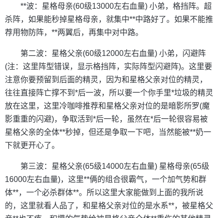
**波：星格母亲(60级13000左右血量) 小弟，格挡阵。超
杀阵，如果能秒掉星格母亲，就集中**中路好了。如果不能推
荐用物防阵，**两翼后，再集中对中路。
第二波：星格父亲(60级12000左右血量) 小弟，闪避阵
(注：这里阵型错误，显示格挡阵，实际阵型闪避阵)。这里要
注意你要预留到后面的精灵，因为和星格父亲对位的精灵，
往往直接阵亡撑不到*后一波，所以要一个你手里*垃圾的精灵
放在这里，这里冷咖啡推荐和星格父亲对位的是暗影所罗(魔
影重重的闪避)，争取活到*后一轮，虽然在*后一轮很容易被
星格父亲的全体**秒掉，但还是争取一下吧，当然能被**奶一
下就更开心了。
第三波：星格父亲(65级14000左右血量) 星格母亲(65级
16000左右血量)，这里**俩的组合很霸气，一个加气势和群
体**，一个必杀群体**。所以这里大家能做到上面的我所说
的，这里就看人品了，和星格父亲对位的是水系**，被星格父