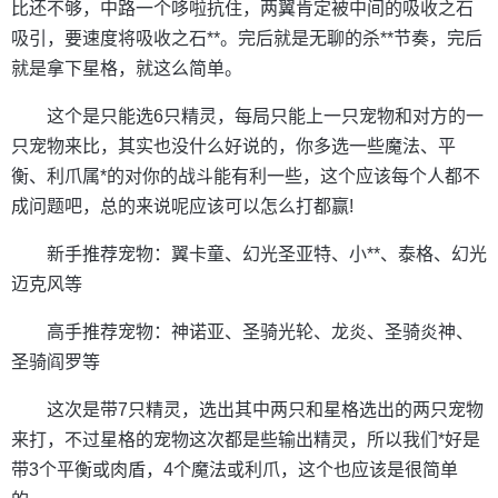
比还不够，中路一个哆啦抗住，两翼肯定被中间的吸收之石
吸引，要速度将吸收之石**。完后就是无聊的杀**节奏，完后
就是拿下星格，就这么简单。
这个是只能选6只精灵，每局只能上一只宠物和对方的一
只宠物来比，其实也没什么好说的，你多选一些魔法、平
衡、利爪属*的对你的战斗能有利一些，这个应该每个人都不
成问题吧，总的来说呢应该可以怎么打都赢!
新手推荐宠物：翼卡童、幻光圣亚特、小**、泰格、幻光
迈克风等
高手推荐宠物：神诺亚、圣骑光轮、龙炎、圣骑炎神、
圣骑阎罗等
这次是带7只精灵，选出其中两只和星格选出的两只宠物
来打，不过星格的宠物这次都是些输出精灵，所以我们*好是
带3个平衡或肉盾，4个魔法或利爪，这个也应该是很简单