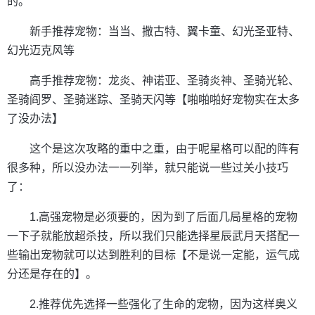
的。
新手推荐宠物：当当、撒古特、翼卡童、幻光圣亚特、
幻光迈克风等
高手推荐宠物：龙炎、神诺亚、圣骑炎神、圣骑光轮、
圣骑阎罗、圣骑迷踪、圣骑天闪等【啪啪啪好宠物实在太多
了没办法】
这个是这次攻略的重中之重，由于呢星格可以配的阵有
很多种，所以没办法一一列举，就只能说一些过关小技巧
了：
1.高强宠物是必须要的，因为到了后面几局星格的宠物
一下子就能放超杀技，所以我们只能选择星辰武月天搭配一
些输出宠物就可以达到胜利的目标【不是说一定能，运气成
分还是存在的】。
2.推荐优先选择一些强化了生命的宠物，因为这样奥义