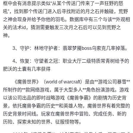
框中会有消息提示类似“从某个传送门传来了一声狂野的怒
吼”，找到那个传送门进入后寻找附近的月之石并触碰，荒野
之神会现身并给予你他的羽毛。数据库中有三个与该**外观相
关的法术id，猜测需要触发三次月之石后可以见到荒野之
神。
3、守护：林地守护者：翡翠梦魇boss乌索克几率掉落。
4、恢复：守望者之冠：职业大厅二级特质常青树给予的
肥沃的土囊有几率获得
《魔兽世界》（world of warcraft）是由**游戏公司暴雪**
所制作的**款网络游戏，属于大型多人**角色扮演游戏。游戏
以该公司出品的即时战略游戏《魔兽争霸》的剧情为历史背
景，依托魔兽争霸的历史**和英雄人物，魔兽世界有着完整的
历史背景时间线。玩家在魔兽世界中冒险、完成任务、新的
历险、探索未知的世界、征服怪物等。