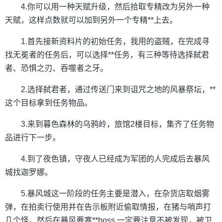
4.你可以用一种天赋升级，然后拾取专精改为另外一种
天赋，这样点数就可以加到另外一个专精**上去。
1.首先接新资料片的初始任务，我用的盗贼，在完成寻
找无冕者的任务后，可以选择**任务，有三种等待选择弑君
者、恐惧之刃、吞噬者之牙。
2.选择弑君者，通过传送门来到诅咒之地的风暴祭坛，**
这个目标拿到任务物品。
3.来到暮色森林的乌鸦岭，旅馆2楼目标，集齐了任务物
品进行下一步。
4.到了夜色镇，守夜人已经成为军团的人完成后去暴风
城找迦罗娜。
5.暴风城这一阶段的任务主要是潜入，在杂货店取烟雾
弹，在拍卖行使用并在告示板附近偷取情报，在猪与哨声打
几个怪，然后在暴风要塞**boss.一定要注意不被发现，被卫