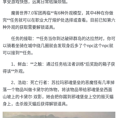
享受游戏快感，远离日常枯燥烦恼。
魔兽世界7.0军团再临**有6种外观模型，其中4种在你做
完**任务就可以在职业大厅熔炉处选择或查看。目前已知第六
种外观的获取需要解锁道具。
任务的接取：**任务当你到达破碎群岛的达拉然时，你可
以骑着坐骑在城中绕几圈就会发现身后多了个npc这个npc就
可以接到**任务。
1、鲜血：**之触：通过任务枯法者训练*后奖励的箱子获
得该**外观。
2、浩劫：死亡行者：苏拉玛邪魂堡垒的恶魔怪有几率掉
落一个物品叫做卡黛尔的饰物，将该物品带给邪魂堡垒西面
山坡上的卡黛尔·双影，她会把你踢到邪魂堡垒上空的毁灭蝠
身上，击杀毁灭蝠后获得解锁道具。