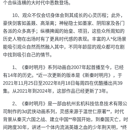
个合纵连横的大时代中悉数登场。
10、观众不仅会切身体会到其成长的心灵历程；此外，
豪侠剑客如盖聂、高渐离；神秘隐士如墨家、阴阳家及各门
各派的众多高手；纵横捭阖的始皇、项羽，这些众所周知的
历史人物在出场时有了更具时代感的表现。丰富的人*化场景
能吸引观众自然而然融入其中，不同年龄层的观众都可在剧
中找到吸引自己的情节。
1、《秦时明月》系列动画自2007年起首播至今，已经
有14年的历史。*近一次更新的版本是《新秦时明月》，于
2021年11月25日至2022年8月18日每周四在优酷播出共39
集。从2021年到2024年，这部作品已经更新了3年。
2、《秦时明月》是一部由杭州玄机科技信息技术有限公
司制作的3d武侠动画系列，灵感来源于温世仁原著**，时代
背景从秦灭六国之战、建立中国**帝国开始，到秦国灭亡，时
间跨度30年，讲述一个体内流淌英雄之血的少年荆天明，*终