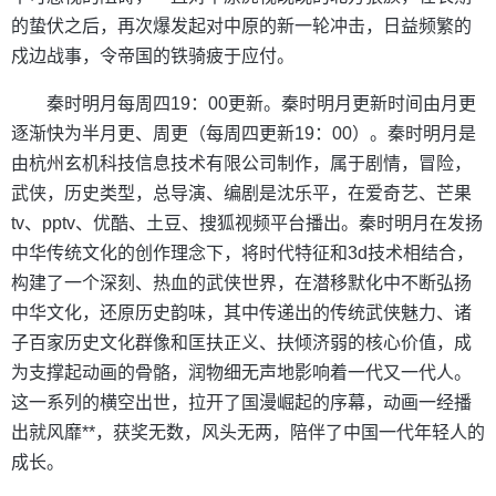
的蛰伏之后，再次爆发起对中原的新一轮冲击，日益频繁的
戍边战事，令帝国的铁骑疲于应付。
秦时明月每周四19：00更新。秦时明月更新时间由月更
逐渐快为半月更、周更（每周四更新19：00）。秦时明月是
由杭州玄机科技信息技术有限公司制作，属于剧情，冒险，
武侠，历史类型，总导演、编剧是沈乐平，在爱奇艺、芒果
tv、pptv、优酷、土豆、搜狐视频平台播出。秦时明月在发扬
中华传统文化的创作理念下，将时代特征和3d技术相结合，
构建了一个深刻、热血的武侠世界，在潜移默化中不断弘扬
中华文化，还原历史韵味，其中传递出的传统武侠魅力、诸
子百家历史文化群像和匡扶正义、扶倾济弱的核心价值，成
为支撑起动画的骨骼，润物细无声地影响着一代又一代人。
这一系列的横空出世，拉开了国漫崛起的序幕，动画一经播
出就风靡**，获奖无数，风头无两，陪伴了中国一代年轻人的
成长。