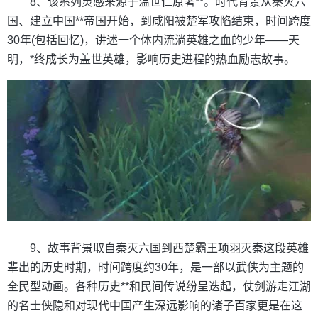
8、该系列灵感来源于温世仁原著**。时代背景从秦灭六
国、建立中国**帝国开始，到咸阳被楚军攻陷结束，时间跨度
30年(包括回忆)，讲述一个体内流淌英雄之血的少年——天
明，*终成长为盖世英雄，影响历史进程的热血励志故事。
9、故事背景取自秦灭六国到西楚霸王项羽灭秦这段英雄
辈出的历史时期，时间跨度约30年，是一部以武侠为主题的
全民型动画。各种历史**和民间传说纷呈迭起，仗剑游走江湖
的名士侠隐和对现代中国产生深远影响的诸子百家更是在这