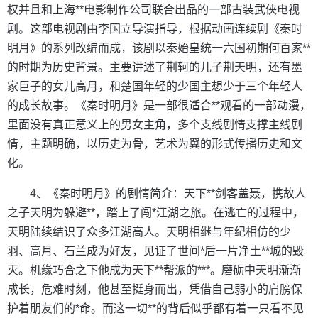
权并且和上海**电影制作公司联合出品的一部古装武侠电视
剧。这部电视剧由李国立导演指导，根据动画连续剧《秦时
明月》的系列改编而成，该剧以秦始皇统一六国初期何百家**
的时期为历史背景。主要讲述了荆轲的儿子荆天明，还有墨
家巨子的女儿高月，和楚国年轻的少国主想少于三个年轻人
的成长故事。《秦时明月》是一部很适合**观看的一部动漫，
里面没有真正意义上的男女主角，多个支线剧情支撑主线剧
情，主题明确，以历史为骨，艺术为翼的形式传播历史和文
化。
4、《秦时明月》的剧情简介：天下**剑客盖聂，携故人
之子天明为躲避**，踏上了闯*江湖之旅。在逃亡的过程中，
天明陆续结识了众多江湖高人。天明相继与年纪相仿的少
羽、高月、石兰成为好友，见证了世间*后一片净土**城的毁
灭。机缘巧合之下他成为天下**帮派的***。磨砺中天明渐渐
成长，危难时刻，他甚至挺身而出，凭借自己弱小的肩膀保
护着朋友们的*命。而这一切**的背后似乎都有着一只看不见