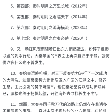
5、第四部：秦时明月之万里长城（2012年）
6、第五部：秦时明月之君临天下（2014年）
7、第六部：秦时明月之沧海横流（2028年）
8、第七部：秦时明月之亡秦必楚（2020年）
9、又一场狂风骤雨随着日出东方悄然逝去，粉碎了反秦
联盟的刺杀行动，大秦帝国的**表面上再次复归于平静，就仿
佛昨夜什么也不曾发生。
10、秦始皇运筹帷幄，对天下反秦势力进行了一次成功
的大清洗，迫使反秦势力悄悄隐匿入广阔的江湖之中，修养
生息，由此引发的焚书坑儒**，也使秦始皇得以成功铲除异
已，蜃楼也终于扬帆起航，开往海外去寻找长生不老*。
11、然而，大秦帝国千秋万代的道路上仍然存在着诸多
不可忽视的阻碍，一直对中原虎视眈眈的北方狼族，在长期