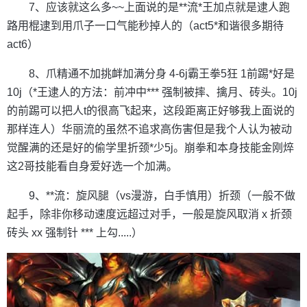
7、应该就这么多~~上面说的是**流*王加点就是逮人跑
路用棍逮到用爪子一口气能秒掉人的（act5*和谐很多期待
act6）
8、爪精通不加挑衅加满分身 4-6j霸王拳5狂 1前踢*好是
10j（*王逮人的方法：前冲中*** 强制被摔、擒月、砖头。10j
的前踢可以把人t的很高飞起来，这段距离正好够我上面说的
那样连人）华丽流的虽然不追求高伤害但是我个人认为被动
觉醒满的还是好的偷学里折颈*少5j。崩拳和本身技能金刚焠
这2哥技能看自身爱好选一个加满。
9、**流：旋风腿（vs漫游，白手慎用）折颈（一般不做
起手，除非你移动速度远超过对手，一般是旋风取消 x 折颈
砖头 xx 强制针 *** 上勾.....）