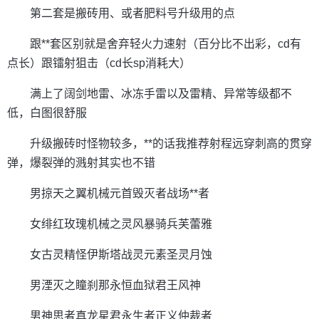
第二套是搬砖用、或者肥料号升级用的点
跟**套区别就是舍弃轻火力速射（百分比不出彩，cd有
点长）跟镭射狙击（cd长sp消耗大）
满上了阔剑地雷、冰冻手雷以及雷精、异常等级都不
低，白图很舒服
升级搬砖时怪物较多，**的话我推荐射程远穿刺高的贯穿
弹，爆裂弹的溅射其实也不错
男掠天之翼机械元首毁灭者战场**者
女绯红玫瑰机械之灵风暴骑兵芙蕾雅
女古灵精怪伊斯塔战灵元素圣灵月蚀
男湮灭之瞳刹那永恒血狱君王风神
男神思者真龙星君永生者正义仲裁者