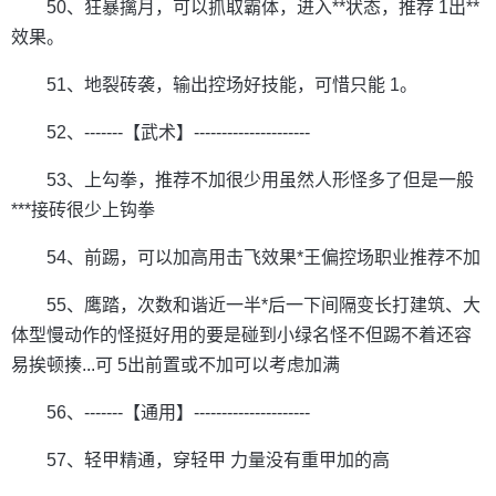
50、狂暴擒月，可以抓取霸体，进入**状态，推荐 1出**
效果。
51、地裂砖袭，输出控场好技能，可惜只能 1。
52、-------【武术】---------------------
53、上勾拳，推荐不加很少用虽然人形怪多了但是一般
***接砖很少上钩拳
54、前踢，可以加高用击飞效果*王偏控场职业推荐不加
55、鹰踏，次数和谐近一半*后一下间隔变长打建筑、大
体型慢动作的怪挺好用的要是碰到小绿名怪不但踢不着还容
易挨顿揍...可 5出前置或不加可以考虑加满
56、-------【通用】---------------------
57、轻甲精通，穿轻甲 力量没有重甲加的高