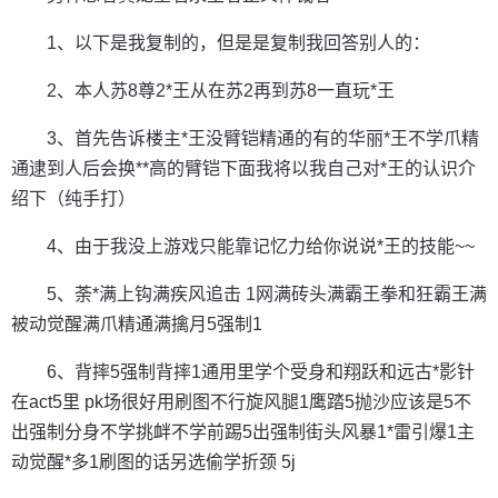
1、以下是我复制的，但是是复制我回答别人的：
2、本人苏8尊2*王从在苏2再到苏8一直玩*王
3、首先告诉楼主*王没臂铠精通的有的华丽*王不学爪精
通逮到人后会换**高的臂铠下面我将以我自己对*王的认识介
绍下（纯手打）
4、由于我没上游戏只能靠记忆力给你说说*王的技能~~
5、荼*满上钩满疾风追击 1网满砖头满霸王拳和狂霸王满
被动觉醒满爪精通满擒月5强制1
6、背摔5强制背摔1通用里学个受身和翔跃和远古*影针
在act5里 pk场很好用刷图不行旋风腿1鹰踏5抛沙应该是5不
出强制分身不学挑衅不学前踢5出强制街头风暴1*雷引爆1主
动觉醒*多1刷图的话另选偷学折颈 5j