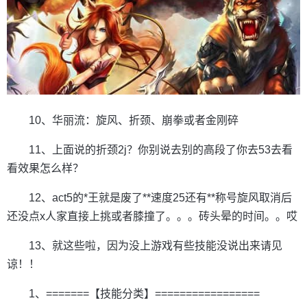
10、华丽流：旋风、折颈、崩拳或者金刚碎
11、上面说的折颈2j？你别说去别的高段了你去53去看
看效果怎么样？
12、act5的*王就是废了**速度25还有**称号旋风取消后
还没点x人家直接上挑或者膝撞了。。。砖头晕的时间。。哎
13、就这些啦，因为没上游戏有些技能没说出来请见
谅！！
1、=======【技能分类】=================