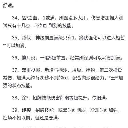
舒适。
34、猛*之血， 1或满，刷图没多大用，伤害增加据人测
试只有十几点....不如加到别的技能。
35、蹲伏，神级前置满级只有1，蹲伏强化可以进入短暂
**可以加满。
36、擒月炎，一般5级前置，经常刷深渊可以考虑加满。
37、双重投掷，新增与抛沙、垃圾、挂钩，第二次投掷
减伤，加满大约有20秒不到的cd，配合抛沙很给力，*王**加
强的状态技能。
38、涂*，招牌技能伤害削弱等级提升，依旧满。
39、砖袭，招牌技能，眩晕时间削弱，冷却时间加强，
控场不如以前，但还是要满。