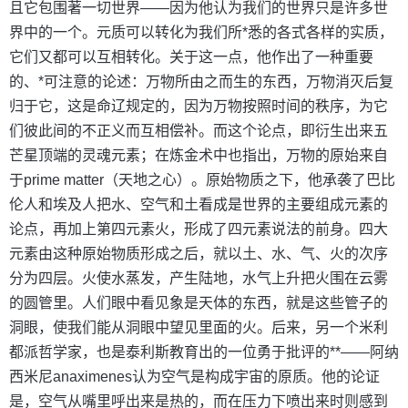
且它包围著一切世界——因为他认为我们的世界只是许多世
界中的一个。元质可以转化为我们所*悉的各式各样的实质，
它们又都可以互相转化。关于这一点，他作出了一种重要
的、*可注意的论述：万物所由之而生的东西，万物消灭后复
归于它，这是命辽规定的，因为万物按照时间的秩序，为它
们彼此间的不正义而互相偿补。而这个论点，即衍生出来五
芒星顶端的灵魂元素；在炼金术中也指出，万物的原始来自
于prime matter（天地之心）。原始物质之下，他承袭了巴比
伦人和埃及人把水、空气和土看成是世界的主要组成元素的
论点，再加上第四元素火，形成了四元素说法的前身。四大
元素由这种原始物质形成之后，就以土、水、气、火的次序
分为四层。火使水蒸发，产生陆地，水气上升把火围在云雾
的圆管里。人们眼中看见象是天体的东西，就是这些管子的
洞眼，使我们能从洞眼中望见里面的火。后来，另一个米利
都派哲学家，也是泰利斯教育出的一位勇于批评的**——阿纳
西米尼anaximenes认为空气是构成宇宙的原质。他的论证
是，空气从嘴里呼出来是热的，而在压力下喷出来时则感到