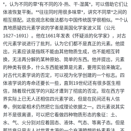
*，认为不同的草*有不同的冷-热、干-湿属*，可以借助它们让
体液恢复平衡。**往往同时用很多味草*，讲究不同草*之间的
相互搭配。这些观念和做法都与中国传统医学很相似。**个认
真地质疑四元素学说的学者是英国化学家波义耳（公元
1627~1691）。他在1661年发表《怀疑派的化学家》，对古
代元素学说进行了批判，认为它们都不是真正的元素。他提
出，元素应该是指既不能由其他物质生成，也不能相互转
换，无法再分解的某种原始、简单的东西。他并提出，元素
的种类有很多，什么东西能被算是元素，要用实验来确定。
对古代元素学说的否定，可以视为化学创建的一个标志。四
体液学说的寿命还要长一些，直到19世纪还有很多医生相
信，随着现代医学的兴起才遭到了彻底的否定。现在西方学
界实际上已无人还相信四元素学说，但是在民间还有人信
奉，例如星相术仍然把它当成理论依据之一。四元素说其实
并不是很离谱，可以把它看做四种物质形态的象征：土、
水、气、火分别对应着固态、液体、气态、等离子态。但是
那毕竟只是古人对世界本源的一个充满臆想的朴素看法，不