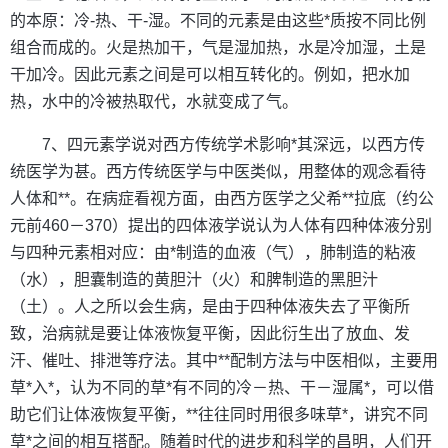
的本原：冷-热、干-湿。不同的元素是由这些*质按不同比例
组合而成的。火是热加干，气是湿加热，水是冷加湿，土是
干加冷。因此元素之间是可以相互转化的。例如，把水加
热，水中的冷被热取代，水就变成了气。
7、四元素学说对西方传统学术影响*其深远，以西方传
统医学为甚。西方传统医学与中医类似，用整体的观念看待
人体和**。在病症看视方面，由西方医学之父希**拉底（约公
元前460－370）提出的四体液学说认为人体有四种体液分别
与四种元素相对应：由*制造的血液（气），肺制造的粘液
（水），胆囊制造的黄胆汁（火）和脾制造的黑胆汁
（土）。人之所以会生病，是由于四种体液失去了平衡所
致，治病就是要让体液恢复平衡，因此衍生出了放血、发
汗、催吐、排泄等疗法。其中**配制方法与中医相似，主要用
草*入*，认为不同的草*有不同的冷－热、干－湿属*，可以借
助它们让体液恢复平衡，**往往同时用很多味草*，讲究不同
草*之间的相互搭配。随着时代的进步和科学的昌明，人们开