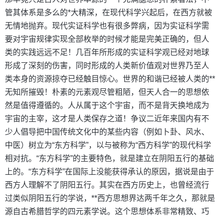
管其体系是多么的*大精深，在现代科学兴起后，在西方就被
无情地抛弃。现代实证科学也有很多弊病，因为实证科学需
要对宇宙规律实现全部枚举的时候才能是完美正确的，但人
类的实践远远不足！几百年所形成的实证科学观已经对地球
形成了深刻的伤害，同时形成的人类新价值观对世界乃至人
类本身的资源掠夺已经触目惊心。世界的和谐已经被人类的**
无知所摧毁！朴素的元素观尽管粗陋，但天人合一的思想依
然是值得遵循的。人从属于这个宇宙，而不是背天换地成为
宇宙的主宰，这才是人类保存之道！争议二近年来国内有不
少人倡导把中国传统文化中的某些内容（例如卜卦、风水、
中医）树立为“东方科学”，以与被称为“西方科学”的现代科学
相对抗。“东方科学”的主要特色，就是建立在阴阳五行的基础
上的。“东方科学”在国际上没能获得承认的原因，据说是由于
西方人理解不了阴阳五行。其实在西方历史上，也曾经流行
过类似阴阳五行的学说，**西方思想界达两千年之久，那就是
源自古希腊哲学的四元素学说。这个思想体系非常精致、巧