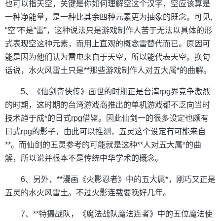
也可以指天空，关键是你如何理解空这个汉字，空应该算是
一种净能量，是一种比其余四种元素更为抽象的既念。可见,
“空”不是“雷”，这种说法只是游戏制作人苦于无法以具体的形
式表现空这种元素，而用上直观的概念雷替代而已。原因可
能是因为他们认为雷电来自于天空，所以能代表天空。换句
话说，水火风雷土只是**那些游戏制作人对五大属*的曲解。
5、《仙剑奇侠传》面世的时期正是台湾rpg界竞争激烈
的时期，这时期的台湾游戏商推出的单机游戏都不乏向当时
技术趋于成*的日式rpg借鉴。因此仙剑一的很多设定也颇有
日式rpg的影子，由此可以推测，五灵这个设定有可能来自
**。而仙剑的五灵参考的可能就是这种**人对五大属*的曲
解，所以说并根本不是传统中华学术的概念。
6、另外，**漫画《火影忍者》中的五大属*，刚巧又正是
五灵的水火风雷土。不过火影连载要晚好几年。
7、**特摄战队，《魔法战队魔法连者》中的五位魔法使