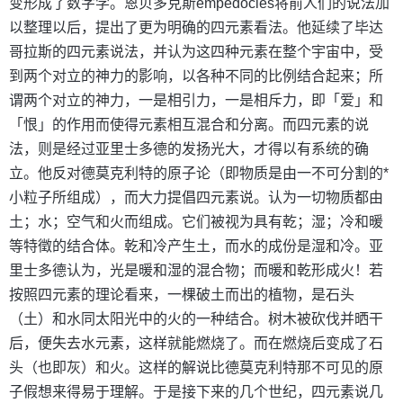
变形成了数字学。恩贝多克斯empedocles将前人们的说法加
以整理以后，提出了更为明确的四元素看法。他延续了毕达
哥拉斯的四元素说法，并认为这四种元素在整个宇宙中，受
到两个对立的神力的影响，以各种不同的比例结合起来；所
谓两个对立的神力，一是相引力，一是相斥力，即「爱」和
「恨」的作用而使得元素相互混合和分离。而四元素的说
法，则是经过亚里士多德的发扬光大，才得以有系统的确
立。他反对德莫克利特的原子论（即物质是由一不可分割的*
小粒子所组成），而大力提倡四元素说。认为一切物质都由
土；水；空气和火而组成。它们被视为具有乾；湿；冷和暖
等特徵的结合体。乾和冷产生土，而水的成份是湿和冷。亚
里士多德认为，光是暖和湿的混合物；而暖和乾形成火！若
按照四元素的理论看来，一棵破土而出的植物，是石头
（土）和水同太阳光中的火的一种结合。树木被砍伐并晒干
后，便失去水元素，这样就能燃烧了。而在燃烧后变成了石
头（也即灰）和火。这样的解说比德莫克利特那不可见的原
子假想来得易于理解。于是接下来的几个世纪，四元素说几