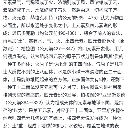
元素是气，气稀释成了火，浓缩则成了风，风浓缩成了云，
云浓缩成了水，水浓缩成了石头，然后由这一切构成了万
物。火元素：赫拉克利特（约公元前535－475）认为万物由
火而生，所以永远处于变化之中。土元素及四元素说的形
成：恩培多克勒（约公元前490-430），综合了前人的看法，
再添加“土”，遂有水、气、火、土四元素。四元素形象化（象
数派）：柏拉图（公元前427－347）将四元素形象化，用几
何观点看待，认为组成四元素的原子形状分别是体现其*质的
一种正多面体：火原子是*为锐利的正四面体，气原子是几乎
让人感觉不到的正八面体，水是像小球一样滑溜的正二十面
体，土是能够堆砌起来的立方体。正多面体共有5种，还剩下
一种正十二面体没有元素可与之对应，柏拉图说它是神用来
排列天空的星座的。四元素说的发展：柏拉图的**亚里斯多德
（公元前384－322）认为组成天体的元素与地球不同，是纯
粹的“以太”，是第五元素，对应于正十二面体。亚里斯多德在
他老师四元素几何化的基础上，将四元素说发展成为一种体
系：土*重，组成了地球的核心；水较轻，覆盖在地球的表