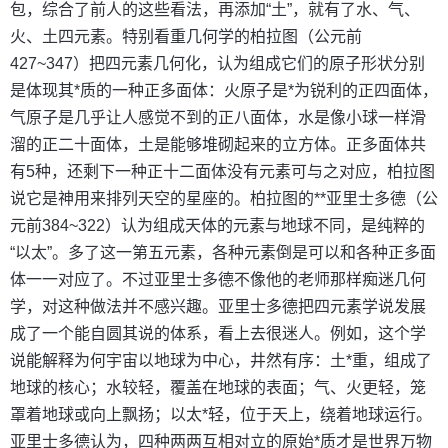
包，综合了前人的这些看法，再添加“土”，就有了水、气、
火、土四元素。特别看重几何学的柏拉图（公元前
427~347）把四元素几何化，认为组成它们的原子形状分别
是体现其*质的一种正多面体：火原子是*为锐利的正四面体，
气原子是几乎让人感觉不到的正八面体，水是像小球一样滑
溜的正二十面体，土是能够堆砌起来的立方体。正多面体共
有5种，还剩下一种正十二面体没有元素可与之对应，柏拉图
说它是神用来排列天空的星座的。柏拉图的**亚里士多德（公
元前384~322）认为组成天体的元素与地球不同，是纯粹的
“以太”。多了这一第五元素，各种元素倒是可以和各种正多面
体一一对应了。不过亚里士多德不像他的老师那样痴迷几何
学，对这种做法并不感兴趣。亚里士多德把四元素学说发展
成了一个能自圆其说的体系，看上去很迷人。例如，这个学
说能解释为何宇宙以地球为中心，井然有序：土*重，组成了
地球的核心；水较轻，覆盖在地球的表面；气、火更轻，笼
罩着地球或向上飘扬；以太*轻，位于天上，绕着地球运行。
亚里士多德认为，四种两两互相对立的原始*质才是世界万物