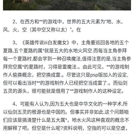
2、在西方和**的游戏中，世界的五大元素为“地、水、
风、火、空（其中空又称以太）”。在
3、《英雄传说iii白发魔女》中，主角要巡回各地的五个
夏路,五个夏路的属*就是五大的水地火风空.而每当主角参拜
每一个夏路时,都会学到一种召唤魔法,值得注意的是,当主角参
拜完空属*的夏路时，习得是雷魔法.。由此可见，**的游戏制
作人偷换概念，把空换成雷.。尽管这只是psp版加入的设定,
但可以看出当时**的游戏制作人已经把空当成雷了.。而仙剑
五灵的源头，很可能就是借用了**游戏制作人的这种设定。
4、可能有人认为,因为五大也是中华文化的一种学术,所
以仙剑五灵的根源也是中国的。但事实并非如此.这个问题咱
们应该是搞清楚什么是五大属*，地水火风这种直观的概念不
用解释了吧。但空是什么呢?资料说明，空指的可以是空虚，