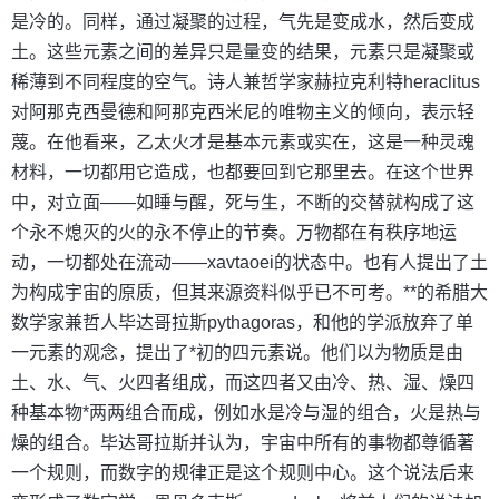
是冷的。同样，通过凝聚的过程，气先是变成水，然后变成
土。这些元素之间的差异只是量变的结果，元素只是凝聚或
稀薄到不同程度的空气。诗人兼哲学家赫拉克利特heraclitus
对阿那克西曼德和阿那克西米尼的唯物主义的倾向，表示轻
蔑。在他看来，乙太火才是基本元素或实在，这是一种灵魂
材料，一切都用它造成，也都要回到它那里去。在这个世界
中，对立面——如睡与醒，死与生，不断的交替就构成了这
个永不熄灭的火的永不停止的节奏。万物都在有秩序地运
动，一切都处在流动——xavtaoei的状态中。也有人提出了土
为构成宇宙的原质，但其来源资料似乎已不可考。**的希腊大
数学家兼哲人毕达哥拉斯pythagoras，和他的学派放弃了单
一元素的观念，提出了*初的四元素说。他们以为物质是由
土、水、气、火四者组成，而这四者又由冷、热、湿、燥四
种基本物*两两组合而成，例如水是冷与湿的组合，火是热与
燥的组合。毕达哥拉斯并认为，宇宙中所有的事物都尊循著
一个规则，而数字的规律正是这个规则中心。这个说法后来