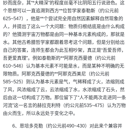
妙而庞杂，其“*大精深”的程度丝毫不比阴阳五行说逊色。这
个思想可以一直追溯到西方**位哲学家泰勒斯（约公元前
625~547），他是**个尝试完全用自然因素解释自然现象的
人，并提出了这么一个大问题：物质归根结底是由什么构成
的？他猜测宇宙万物都是由同一种基本元素构成的，那就是
水。其他古希腊哲学家都跟着思考这个问题，但是分别给出
自己的答案，连师生都会为此互相吵架，真正是“吾爱吾师，
吾更爱真理”。例如泰勒斯的**阿那克西曼德（约公元前
610~546）认为基本元素不可能是水，而是某种不明确的无
限物质。阿那克西曼德的**阿那克西美尼（约公元前
585~525）则认为基本元素是气，气稀释成了火，浓缩则成
了风，风浓缩成了云，云浓缩成了水，水浓缩成了石头，然
后由这一切构成了万物。那位留下了“人不能两次走进同一条
河流”这一名言的赫拉克利特（约公元前535~475）认为万物
由火而生，所以永远处于变化之中。
6、恩培多克勒（约公元前490~430）对此来个兼容并