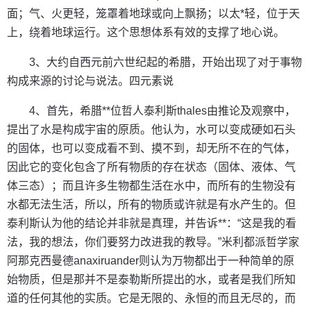
面；气、火更轻，笼罩着地球或向上飘扬；以太*轻，位于天
上，绕着地球运行。这个思想体系有效的支撑了地心说。
3、大约自西元前六世纪起的希腊，开始出现了对于事物
构成来源的讨论与说法。四元素说
4、首先，希腊**位哲人泰利斯thales由推论及观察中，
提出了水是构成宇宙的原质。他认为，水可以变成硬如石头
的固体，也可以变成看不到、摸不到，却无所不在的气体，
因此它的变化包含了所有物质的存在状态（固体、液体、气
体三态）；而且许多生物都生活在水中，而所有的生物没有
水都无法生活，所以，所有的物质或许就是有水产生的。但
泰利斯认为他的结论并非就是真理，并告诉**：“这是我的看
法，我的想法，你们要努力改进我的教导。”米利都派哲学家
阿那克西曼德anaxiruander则认为万物都出于一种简单的原
始物质，但是那并不是泰勒斯所提出的水，或者是我们所知
道的任何其他的实质。它是无限的、永恒的而且无尽的，而