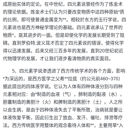
成原始实体的定论。在中世纪，四元素说曾经作为了炼金术
的理论依据。炼金术士们认为只要改变物质中这四种原始*质
的比例，即可使普通金属变为**。相较於东方的五行学说，四
元素说也是西方神秘学理论的基础。四元素说承认了世界的
物质*，是其进步的一面。但是却使化学的发展长期受到了阻
碍。直到罗伯特.波义耳才否定了四元素说的错误，使得化学
得以迅速发展。后来又经三百多年的发展，直到20世纪初近
代物理学的发展，才让我们逐步看清物质的真实面目。
5、四元素学说渗透进了西方传统学术的各个方面，影响
*为深远的，是西方医学之父希**拉底（约公元前460~370）
据此提出的四体液学说。它认为人体有四种体液分别与四种
元素相对应：由*制造的血液（气），肺制造的黏液（水），
胆囊制造的黄胆汁（火）和脾制造的黑胆汁（土）。人之所
以会生病，是由于四种体液失去了平衡所致，治病就是要让
体液恢复平衡，因此衍生出了放血、发汗、催吐、排泄等疗
法。西方传统医学用整体的观念看待人体和**，主要用草*入