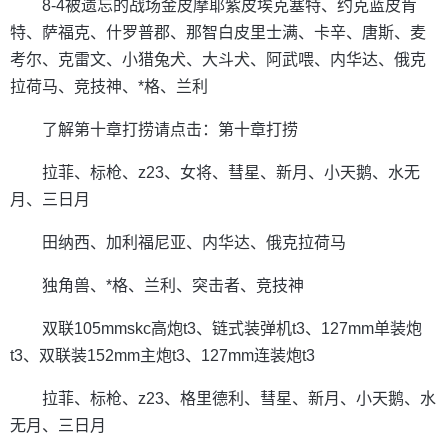
8-4被遗忘的战场金皮摩耶紫皮埃克塞特、约克蓝皮肯
特、萨福克、什罗普郡、那智白皮里士满、卡辛、唐斯、麦
考尔、克雷文、小猎兔犬、大斗犬、阿武喂、内华达、俄克
拉荷马、竞技神、*格、兰利
了解第十章打捞请点击：第十章打捞
拉菲、标枪、z23、女将、彗星、新月、小天鹅、水无
月、三日月
田纳西、加利福尼亚、内华达、俄克拉荷马
独角兽、*格、兰利、突击者、竞技神
双联105mmskc高炮t3、链式装弹机t3、127mm单装炮
t3、双联装152mm主炮t3、127mm连装炮t3
拉菲、标枪、z23、格里德利、彗星、新月、小天鹅、水
无月、三日月