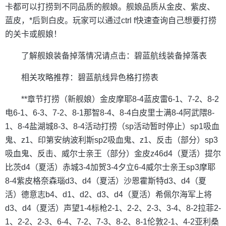
卡都可以打捞到不同品质的舰娘。舰娘品质从金皮、紫皮、
蓝皮，*后到白皮。玩家可以通过ctrl f快速查询自己想要打捞
的关卡或舰娘！
了解舰娘装备掉落情况请点击：碧蓝航线装备掉落表
相关攻略推荐：碧蓝航线异色格打捞表
**章节打捞（新舰娘）金皮摩耶8-4蓝皮雷6-1、7-2、8-2
电6-1、6-3、7-2、8-1那智8-4、8-4白皮里士满8-4阿武隈8-
1、8-4盐湖城8-3、8-4活动打捞（sp活动暂时停止）sp1吸血
鬼、z1、印第安纳波利斯sp2吸血鬼、z1、反击（部分）sp3
吸血鬼、反击、威尔士亲王（部分）金皮z46d4（夏活）提尔
比茨d4（夏活）赤城3-4加贺3-4夕立6-4威尔士亲王sp3摩耶
8-4紫皮格奈森瑙d3、d4（夏活）沙恩霍斯特d3、d4（夏
活）德意志b4、d1、d2、d3、d4（夏活）希佩尔海军上将
d3、d4（夏活）声望1-4标枪2-1、2-2、2-3、3-4、8-2拉菲2-
1、2-2、2-3、6-4、7-2、7-3、8-2、8-1伦敦2-1、4-2亚利桑