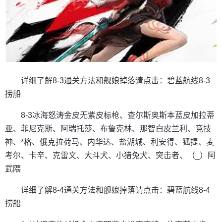
详细了解8-3通关方法和舰娘掉落请点击：碧蓝航线8-3
捞船
8-3冰海怒涛金皮无紫皮标枪、查尔斯奥斯本蓝皮加拉蒂
亚、菲尼克斯、阿瑞托莎、布鲁克林、那智白皮兰利、竞技
神、*格、俄克拉荷马、内华达、盐湖城、利安得、狐提、麦
考尔、卡辛、克雷文、大斗犬、小猎兔犬、突击者、（_）阿
武隈
详细了解8-4通关方法和舰娘掉落请点击：碧蓝航线8-4
捞船