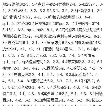
那2-2纳尔逊2-3、5-4克列星顿2-4罗德尼2-4、5-4z232-4、3-
4、8-2苍龙3-1、3-2、3-3飞龙3-1、3-2、3-3休斯敦3-1、3-4
查尔斯奥斯本3-2、4-1、8-3印第安纳波利斯3-3、4-4、
sp1、8-2约克城3-4萨拉托加4-1时雨4-2、7-1黑暗界4-3**4-
3z15-1、6-2、sp1、sp2、8-1、8-2海伦娜5-1宾夕法尼亚5-1
伊丽莎白女王5-2、7-1萤火虫5-2克利夫兰5-3约克6-1、8-1、
8-4埃克塞特6-1、8-1、8-4皇家方舟6-2女灶神6-3凤翔7-4蓝
皮z19a1、a2、a3、c1（夏活）貉7-3雷6-1、7-2、8-2电6-
1、6-3、7-2、8-1反击sp3、sp2、5-3、7-4、1-4吸血鬼
sp1、sp2、sp3格里德利2-2、2-3、4-4弗莱彻2-3、3-4、6-1
撒切尔2-3、3-4、4-2、6-1西姆斯3-2、4-1哈曼3-2、4-1、7-
3、7-4布鲁克林2-2、4-1、5-1、5-4、8-3菲尼克斯4-1、4-
4、5-1、5-4、8-3亚特兰大5-2、6-3、7-2、8-1朱诺5-2、6-
3、8-1北安普顿3-1、4-4、6-4芝加哥3-1、4-3、4-4、6-4波
特兰3-4、4-1、4-3、5-4宾夕法尼亚2-2、5-1、6-3、8-1田纳
西2-1、4-2、5-2、8-2加利福尼亚2-1、4-2、5-2、8-2长岛1-