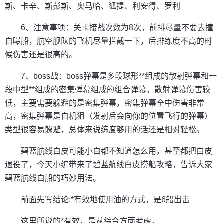
斯、卡辛、斯彭斯、奥马哈、狐提、利安得、罗利
6、注意事项：关卡接战次数为8次，前排尽量不要去撞
自曝船，航空舰队的飞机尽量拦截一下，后排练度不高的时
候伤害还是很高的。
7、boss战：boss弹幕是多段球形**组成的散射弹幕和一
段中型**组成的密集弹幕组成的组合弹幕，散射弹幕伤害较
低，主要需要躲避的是密集弹幕，密集弹幕全中伤害非常
高，密集弹幕是自机狙（发射后会向你的位置飞行的弹幕）
类型很容易躲避，总体来说练度够用的话还是相对轻松。
碧蓝航线白皮可能小白都不知道怎么用，甚至都把白皮
退役了，今天小编带来了碧蓝航线白皮捞船攻略，告诉大家
碧蓝航线白船的巧妙用法。
前面先写结论:*有效地使用油的方式，是6船出击
这里所说的*有效，是从综合方面考虑。