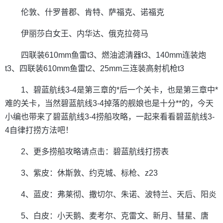
伦敦、什罗普郡、肯特、萨福克、诺福克
伊丽莎白女王、内华达、俄克拉荷马
四联装610mm鱼雷t3、燃油滤清器t3、140mm连装炮
t3、四联装610mm鱼雷t2、25mm三连装高射机枪t3
1、碧蓝航线3-4是第三章的*后一个关卡，也是第三章中*
难的关卡，当然碧蓝航线3-4掉落的舰娘也是十分**的，今天
小编也带来了碧蓝航线3-4捞船攻略，一起来看看碧蓝航线3-
4自律打捞方法吧！
2、更多捞船攻略请点击：碧蓝航线打捞表
3、紫皮：休斯敦、约克城、标枪、z23
4、蓝皮：弗莱彻、撒切尔、朱诺、波特兰、天后、阳炎
5、白皮：小天鹅、麦考尔、克雷文、新月、彗星、唐