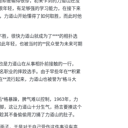
结局却是输得很惨，初来乍到的力道山还没
他很年轻，有足够强的学习能力，在接下来
，力道山开始懂得了如何取胜，而此时他
胜，很快力道山就成为了****的相扑选
如此年轻，也被当时的**民众誉为未来可期
跤也是力道山在从事相扑前接触的一行，
一名职业的摔跤选手。由于早些年在**积累
**流行起来，力道山也被誉为“格斗大
*格暴躁，脾气难以控制，1963年，力
脚，这让力道山十分生气，扬言要揍这个
趁其不备偷偷用刀捅了力道山的肚子。
有面子，于是对于自己受伤这件事没有声