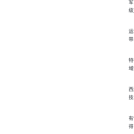
军
级
运
带
特
域
西
技
有
得