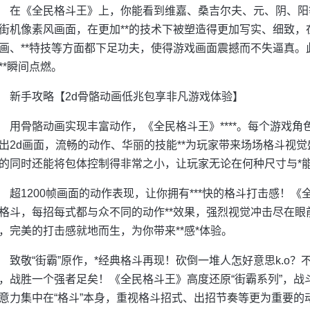
在《全民格斗王》上，你能看到维嘉、桑吉尔夫、元、阴、阳
街机像素风画面，在更加**的技术下被塑造得更加写实、细致
画、**特技等方面都下足功夫，使得游戏画面震撼而不失逼真
**瞬间点燃。
新手攻略【2d骨骼动画低兆包享非凡游戏体验】
用骨骼动画实现丰富动作，《全民格斗王》****。每个游戏角
出2d画面，流畅的动作、华丽的技能**为玩家带来场场格斗视
的同时还能将包体控制得非常之小，让玩家无论在何种尺寸与*
超1200帧画面的动作表现，让你拥有***快的格斗打击感！《
格斗，每招每式都与众不同的动作**效果，强烈视觉冲击尽在
，完美的打击感就地而生，为你带来**感*体验。
致敬“街霸”原作，*经典格斗再现！砍倒一堆人怎好意思k.o？
，战胜一个强者足矣！《全民格斗王》高度还原“街霸系列”，战斗
意力集中在“格斗”本身，重视格斗招式、出招节奏等更为重要