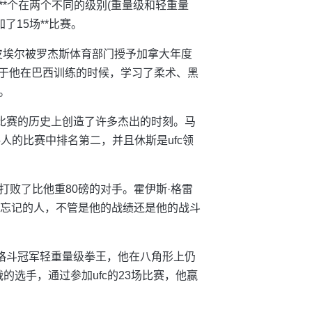
**个在两个不同的级别(重量级和轻重量
了15场**比赛。
圣·皮埃尔被罗杰斯体育部门授予加拿大年度
，由于他在巴西训练的时候，学习了柔术、黑
。
fc比赛的历史上创造了许多杰出的时刻。马
5人的比赛中排名第二，并且休斯是ufc领
他打败了比他重80磅的对手。霍伊斯·格雷
远不会被忘记的人，不管是他的战绩还是他的战斗
*格斗冠军轻重量级拳王，他在八角形上仍
战的选手，通过参加ufc的23场比赛，他赢