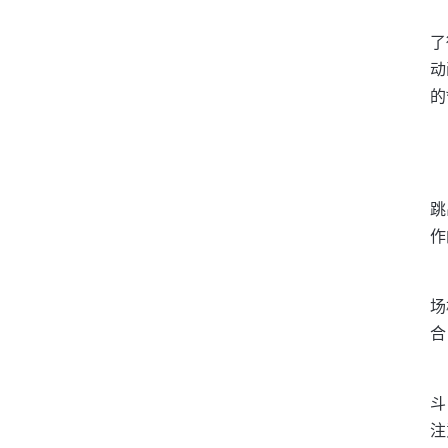
了
动
的
跳
作
场
合
斗
注