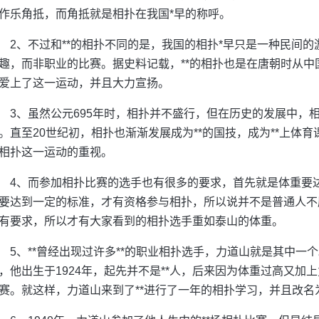
作乐角抵，而角抵就是相扑在我国*早的称呼。
2、不过和**的相扑不同的是，我国的相扑*早只是一种民间
趣，而非职业的比赛。据史料记载，**的相扑也是在唐朝时从中国
爱上了这一运动，并且大力宣扬。
3、虽然公元695年时，相扑并不盛行，但在历史的发展中，相
。直至20世纪初，相扑也渐渐发展成为**的国技，成为**上体育
相扑这一运动的重视。
4、而参加相扑比赛的选手也有很多的要求，首先就是体重要
要达到一定的标准，才有资格参与相扑，所以说并不是普通人不
有要求，所以才有大家看到的相扑选手重如泰山的体重。
5、**曾经出现过许多**的职业相扑选手，力道山就是其中一
，他出生于1924年，起先并不是**人，后来因为体重过高又加
赛。就这样，力道山来到了**进行了一年的相扑学习，并且改名