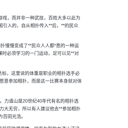
的游戏，而并非一种武技，百姓大多以此为
引入的，自从相扑传入**后，**的民众
扑慢慢变成了**民众人人都*悉的一种运
课时必须学习的一门运动，足可以见**对
达标，这里说的体重是职业的相扑选手必
愿意参加相扑，而是这一比赛本身就对体
个。力道山是20世纪40年代有名的相扑选
上力大无穷，所以有人建议他去**参加相扑
为百田光浩。