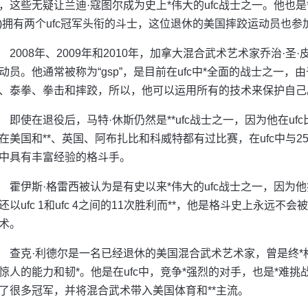
，这些无疑让兰迪·寇图尔成为史上*伟大的ufc战士之一。他也是
)拥有两个ufc冠军头衔的斗士，这位退休的美国摔跤运动员也参加
2008年、2009年和2010年，加拿大混合武术艺术家乔治·
动员。他通常被称为“gsp”，是目前在ufc中*全面的战士之一
、泰拳、拳击和摔跤，所以，他可以运用所有的技术来保护自己
即使在退役后，马特·休斯仍然是**ufc战士之一，因为他在u
在美国和**、英国、阿布扎比和科威特都有过比赛，在ufc中与2
中具有丰富经验的格斗手。
霍伊斯·格雷西被认为是有史以来*伟大的ufc战士之一，因为
还以ufc 1和ufc 4之间的11次胜利而**，他是格斗史上永
术。
查克·利德尔是一名已经退休的美国混合武术艺术家，曾是终
惊人的能力和韧*。他是在ufc中，竞争*强烈的对手，也是*难挑
了很多冠军，并将混合武术带入美国体育和**主流。