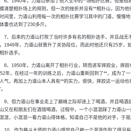
6、1940年，力道山参加了他人生中的**场相扑比赛，但是
摸清楚相扑场上的规则，但一次的挫折并没有**相扑山，因为
时间里，力道山利用每一次的相扑比赛学习其中的门道，慢慢地
体重也达到了230多斤。
7、后来的力道山打败了当时许多有名的相扑选手，并且战无不
，1949年，力道山就晋升了关协段位，而此时他还只有25岁，
相扑选手。
8、1950年，力道山离开了相扑行业，转而进军摔跤业，摔
952年，在经过一年的训练之后，力道山重新回到了**，成为了
人气，再加上力道山本人具有**的实力，很快，摔跤这一运动也在
”。
9、但力道山在事业走上了巅峰之际却迷上了喝酒，并且喝酒后
山又在和朋友们在酒馆喝酒，过程中，一个小混混踩了力道山一
混混，小混混一看力道山得体格，知道自己不是他的对手，于是
10、作为格斗大师的力道山感觉自己被一个混混伤到了很没