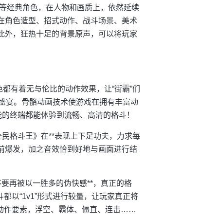
等经典角色，在人物和画质上，依然延续
，在角色造型、招式动作、战斗场景、美术
。此外，狂热十足的背景原声，可以将玩家
色都有着无与伦比的动作效果，让“街霸”们
觉盛宴。骨骼动画技术使游戏在拥有丰富动
能的终端都能体验到流畅、高清的格斗！
全民格斗王》在**表现上下足功夫，力求每
眼前爆发，加之音效恰到好地与画面进行结
不要再被以一胜多的伪快感**，真正的格
都以“1v1”形式进行较量，让玩家真正将
的动作要素，浮空、霸体、僵直、连击……