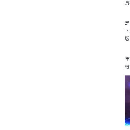
真
是
下
版
年
根