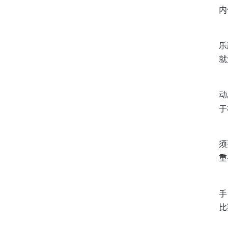
内
乐
就
动
于
须
重
手
比